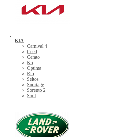
KIA
Carnival 4
Ceed
Cerato
K5
Optima
Rio
Seltos
Sportage
Sorento 2
Soul