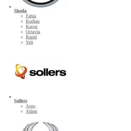
Skoda
Fabia
Kodiaq
Karoq
Octavia
Rapid
Yeti
Sollers
Argo
Atlant