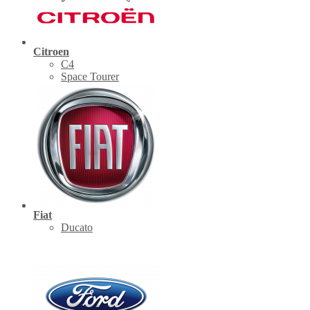
Citroen
C4
Space Tourer
Fiat
Ducato