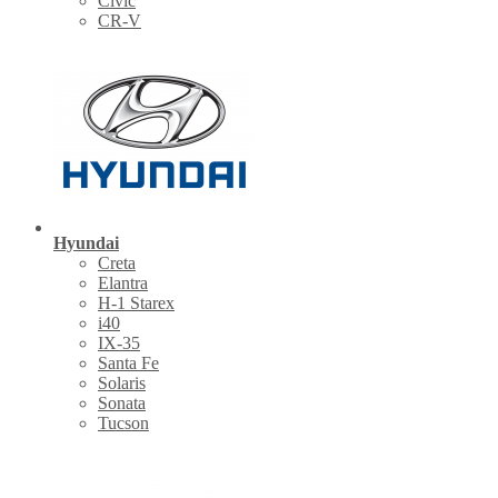
Civic
CR-V
Hyundai
Creta
Elantra
H-1 Starex
i40
IX-35
Santa Fe
Solaris
Sonata
Tucson