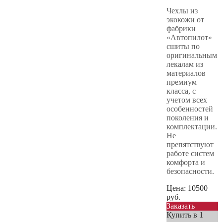
Чехлы из
экокожи от
фабрики
«Автопилот»
сшиты по
оригинальным
лекалам из
материалов
премиум
класса, с
учетом всех
особенностей
поколения и
комплектации.
Не
препятствуют
работе систем
комфорта и
безопасности.
Цена:
10500
руб.
Заказать
Купить в 1