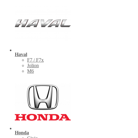
Haval
F7 / F7x
Jolion
M6
Honda