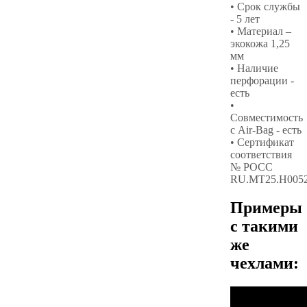
• Срок службы
- 5 лет
• Материал –
экокожа 1,25
мм
• Наличие
перфорации -
есть
•
Совместимость
с Air-Bag - есть
• Сертификат
соответствия
№ РОСС
RU.МТ25.Н005
Примеры
с такими
же
чехлами: