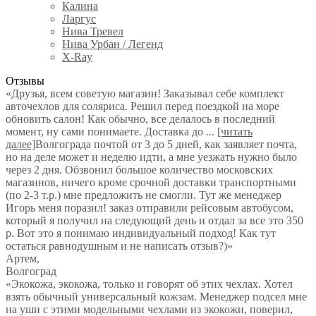
Калина
Ларгус
Нива Тревел
Нива Урбан / Легенд
X-Ray
Отзывы
«Друзья, всем советую магазин! Заказывал себе комплект
авточехлов для соляриса. Решил перед поездкой на море
обновить салон! Как обычно, все делалось в последний
момент, ну сами понимаете. Доставка до
...
[читать
далее]
Волгограда почтой от 3 до 5 дней, как заявляет почта,
но на деле может и неделю идти, а мне уезжать нужно было
через 2 дня. Обзвонил большое количество московских
магазинов, ничего кроме срочной доставки транспортными
(по 2-3 т.р.) мне предложить не смогли. Тут же менеджер
Игорь меня поразил! заказ отправили рейсовым автобусом,
который я получил на следующий день и отдал за все это 350
р. Вот это я понимаю индивидуальный подход! Как тут
остаться равнодушным и не написать отзыв?)
»
Артем
,
Волгоград
«Экокожа, экокожа, только и говорят об этих чехлах. Хотел
взять обычный универсальный кожзам. Менеджер подсел мне
на уши с этими модельными чехлами из экокожи, поверил,