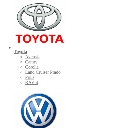
Toyota
Avensis
Camry
Corolla
Land Cruiser Prado
Prius
RAV 4