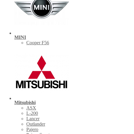
MINI
Cooper F56
Mitsubishi
ASX
L-200
Lancer
Outlander
Pajero