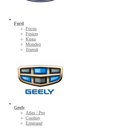
Ford
Focus
Fusion
Kuga
Mondeo
Transit
Geely
Atlas / Pro
Coolray
Emgrand