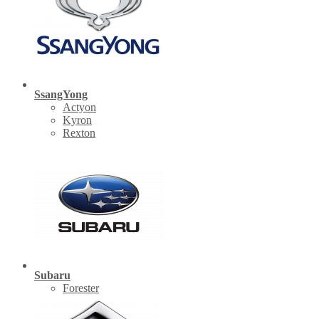
SsangYong
Actyon
Kyron
Rexton
Subaru
Forester