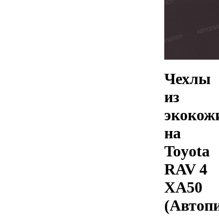
Чехлы
из
экокож
на
Toyota
RAV 4
XA50
(Автоп