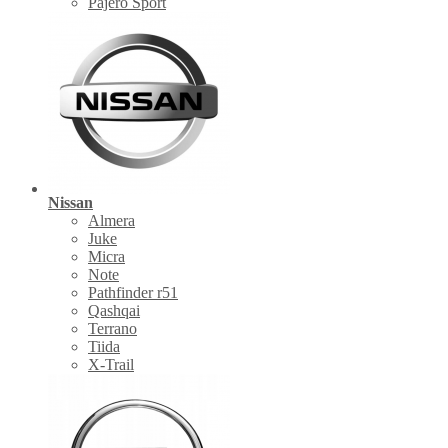
Pajero Sport
Nissan
Almera
Juke
Micra
Note
Pathfinder r51
Qashqai
Terrano
Tiida
X-Trail