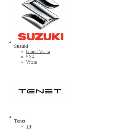
Suzuki
Grand Vitara
SX4
Vitara
Tenet
Т4