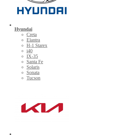
Hyundai
Creta
Elantra
H-1 Starex
i40
IX-35
Santa Fe
Solaris
Sonata
Tucson