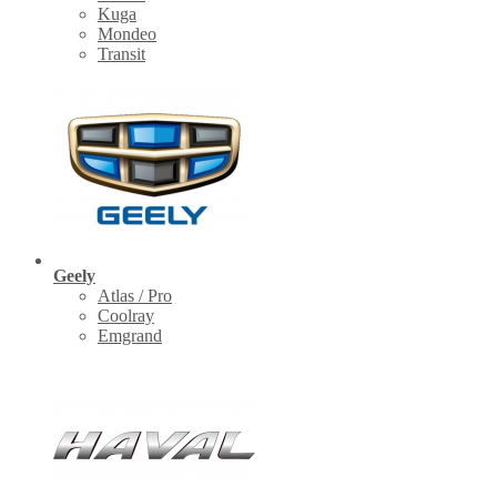
Kuga
Mondeo
Transit
Geely
Atlas / Pro
Coolray
Emgrand