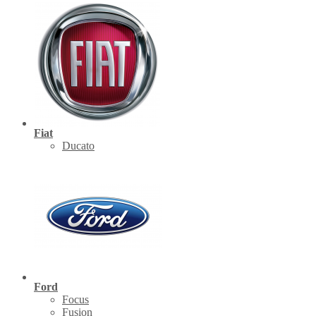
Fiat
Ducato
Ford
Focus
Fusion