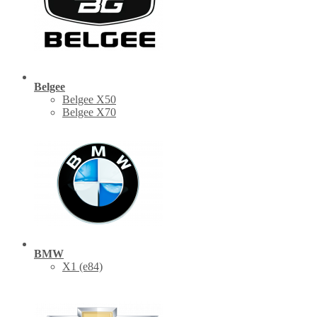
Belgee
Belgee X50
Belgee X70
BMW
X1 (е84)