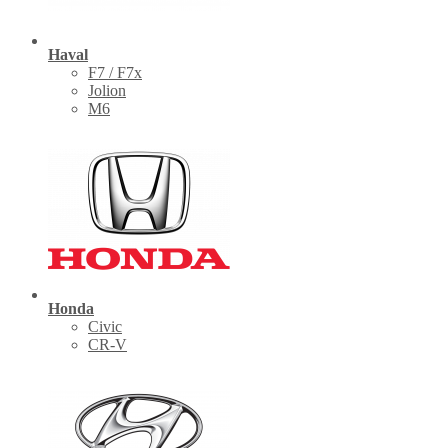
Haval
F7 / F7x
Jolion
M6
Honda
Civic
CR-V