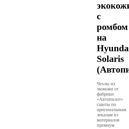
экокож
с
ромбом
на
Hyunda
Solaris
(Автоп
Чехлы из
экокожи от
фабрики
«Автопилот»
сшиты по
оригинальным
лекалам из
материалов
премиум