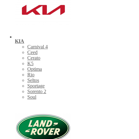
KIA
Carnival 4
Ceed
Cerato
K5
Optima
Rio
Seltos
Sportage
Sorento 2
Soul