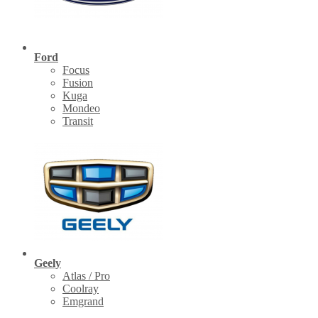
Ford
Focus
Fusion
Kuga
Mondeo
Transit
Geely
Atlas / Pro
Coolray
Emgrand