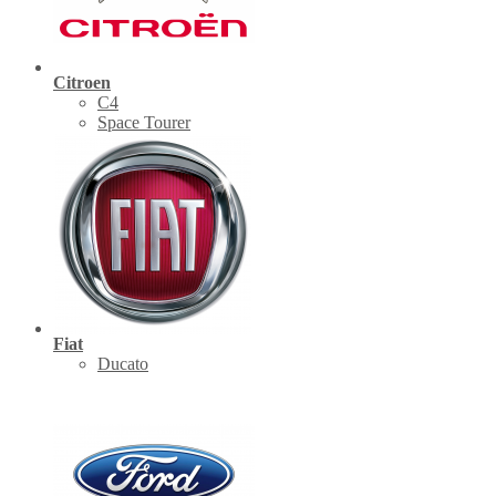
Citroen
C4
Space Tourer
Fiat
Ducato