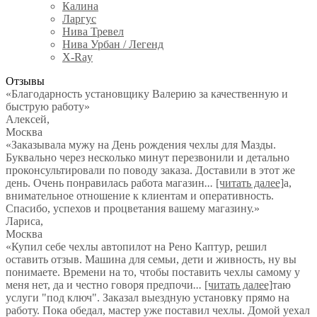
Калина
Ларгус
Нива Тревел
Нива Урбан / Легенд
X-Ray
Отзывы
«Благодарность установщику Валерию за качественную и
быструю работу»
Алексей
,
Москва
«Заказывала мужу на День рождения чехлы для Мазды.
Буквально через несколько минут перезвонили и детально
проконсультировали по поводу заказа. Доставили в этот же
день. Очень понравилась работа магазин
...
[читать далее]
а,
внимательное отношение к клиентам и оперативность.
Спасибо, успехов и процветания вашему магазину.
»
Лариса
,
Москва
«Купил себе чехлы автопилот на Рено Каптур, решил
оставить отзыв. Машина для семьи, дети и живность, ну вы
понимаете. Времени на то, чтобы поставить чехлы самому у
меня нет, да и честно говоря предпочи
...
[читать далее]
таю
услуги "под ключ". Заказал выездную установку прямо на
работу. Пока обедал, мастер уже поставил чехлы. Домой уехал