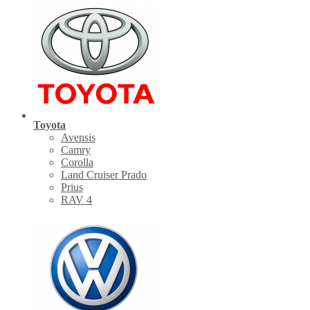
Toyota
Avensis
Camry
Corolla
Land Cruiser Prado
Prius
RAV 4