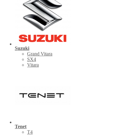
Suzuki
Grand Vitara
SX4
Vitara
Tenet
Т4