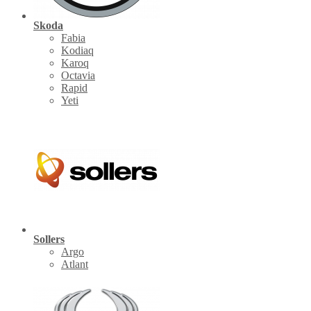
Skoda
Fabia
Kodiaq
Karoq
Octavia
Rapid
Yeti
Sollers
Argo
Atlant