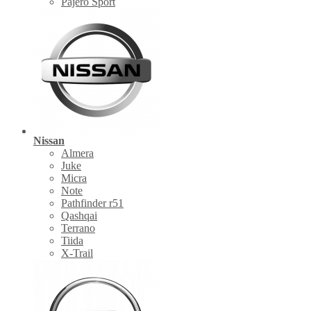
Pajero Sport
Nissan
Almera
Juke
Micra
Note
Pathfinder r51
Qashqai
Terrano
Tiida
X-Trail