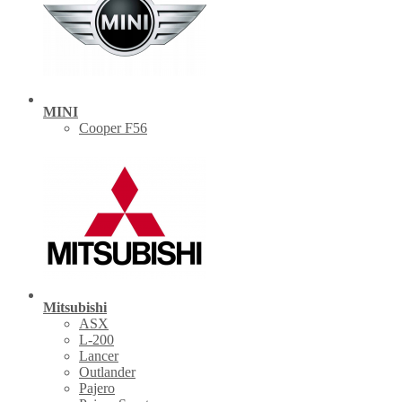
MINI
Cooper F56
Mitsubishi
ASX
L-200
Lancer
Outlander
Pajero