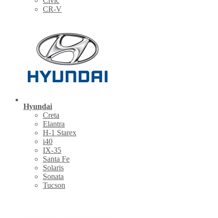
Civic
CR-V
Hyundai
Creta
Elantra
H-1 Starex
i40
IX-35
Santa Fe
Solaris
Sonata
Tucson