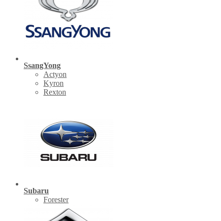
SsangYong
Actyon
Kyron
Rexton
Subaru
Forester