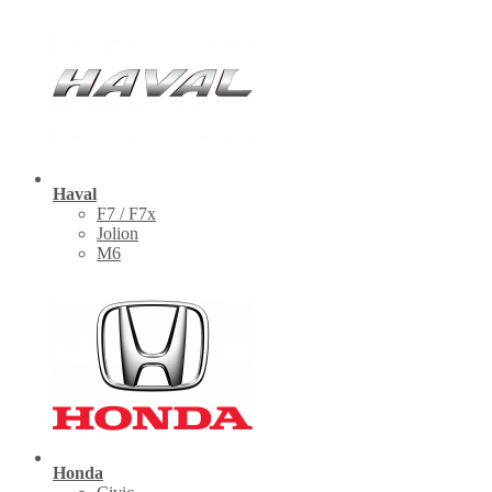
Haval
F7 / F7x
Jolion
M6
Honda