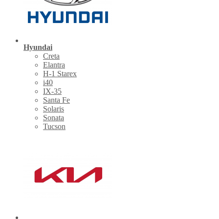
Hyundai
Creta
Elantra
H-1 Starex
i40
IX-35
Santa Fe
Solaris
Sonata
Tucson