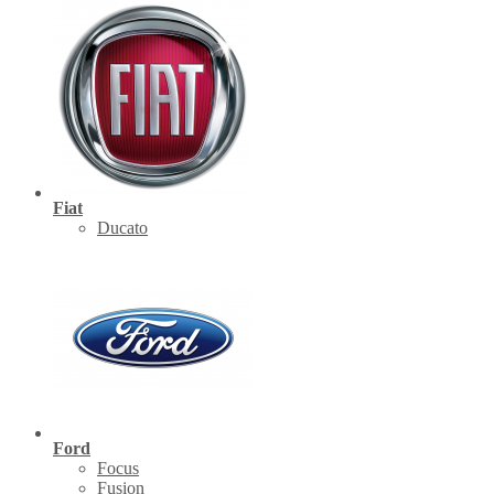
Fiat
Ducato
Ford
Focus
Fusion