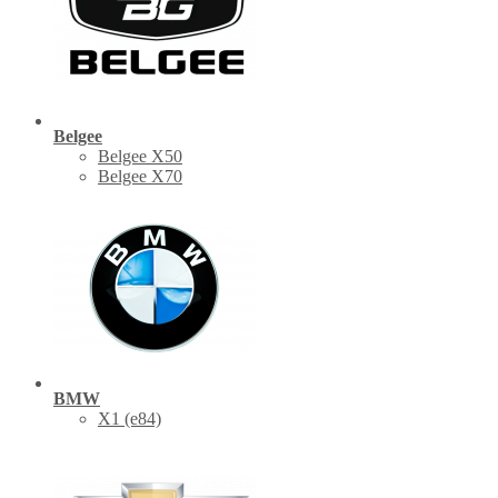
Belgee
Belgee X50
Belgee X70
BMW
X1 (е84)