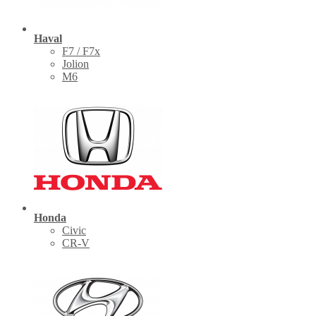
Haval
F7 / F7x
Jolion
M6
Honda
Civic
CR-V