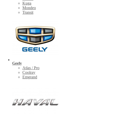
Kuga
Mondeo
Transit
Geely
Atlas / Pro
Coolray
Emgrand