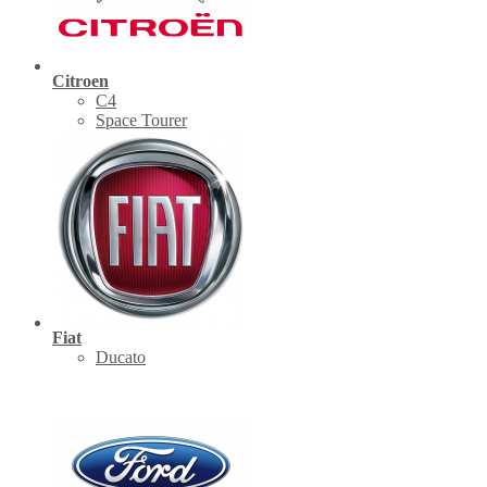
Citroen
C4
Space Tourer
Fiat
Ducato