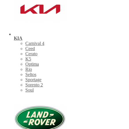
KIA
Carnival 4
Ceed
Cerato
K5
Optima
Rio
Seltos
Sportage
Sorento 2
Soul