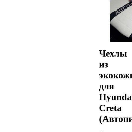
Чехлы
из
экокож
для
Hyunda
Creta
(Автоп