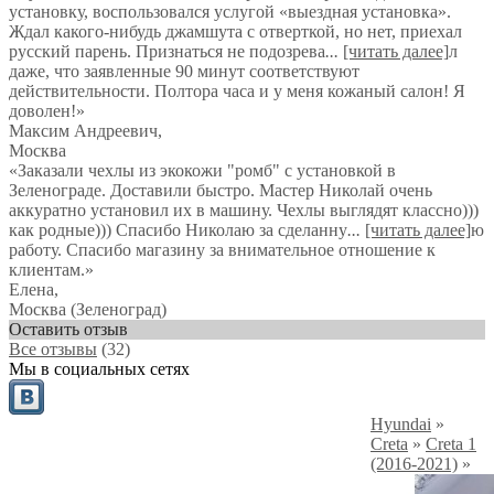
установку, воспользовался услугой «выездная установка».
Ждал какого-нибудь джамшута с отверткой, но нет, приехал
русский парень. Признаться не подозрева
...
[читать далее]
л
даже, что заявленные 90 минут соответствуют
действительности. Полтора часа и у меня кожаный салон! Я
доволен!
»
Максим Андреевич
,
Москва
«Заказали чехлы из экокожи "ромб" с установкой в
Зеленограде. Доставили быстро. Мастер Николай очень
аккуратно установил их в машину. Чехлы выглядят классно)))
как родные))) Спасибо Николаю за сделанну
...
[читать далее]
ю
работу. Спасибо магазину за внимательное отношение к
клиентам.
»
Елена
,
Москва (Зеленоград)
Оставить отзыв
Все отзывы
(32)
Мы в социальных сетях
Hyundai
»
Creta
»
Creta 1
(2016-2021)
»