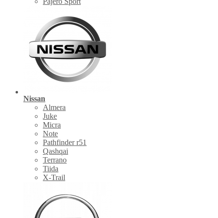
Pajero Sport
Nissan
Almera
Juke
Micra
Note
Pathfinder r51
Qashqai
Terrano
Tiida
X-Trail