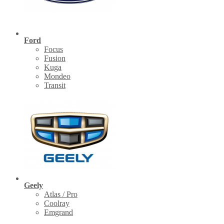
Ford
Focus
Fusion
Kuga
Mondeo
Transit
Geely
Atlas / Pro
Coolray
Emgrand