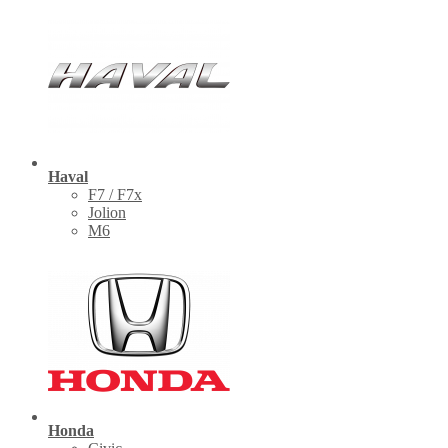
Haval
F7 / F7x
Jolion
M6
Honda