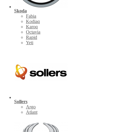
Skoda
Fabia
Kodiaq
Karoq
Octavia
Rapid
Yeti
Sollers
Argo
Atlant