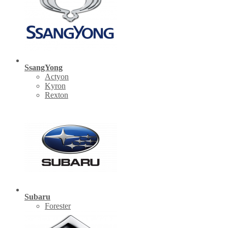
SsangYong
Actyon
Kyron
Rexton
Subaru
Forester