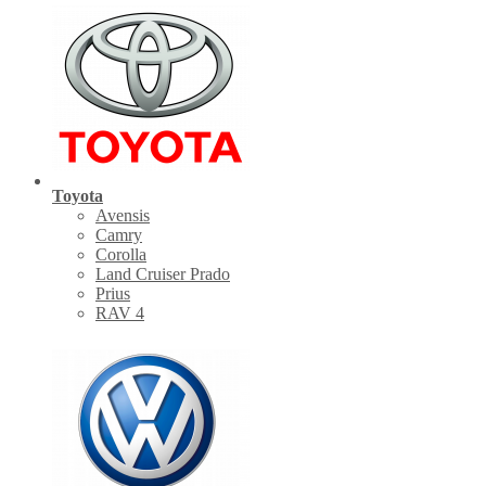
Toyota
Avensis
Camry
Corolla
Land Cruiser Prado
Prius
RAV 4