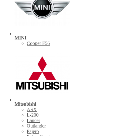
MINI
Cooper F56
Mitsubishi
ASX
L-200
Lancer
Outlander
Pajero