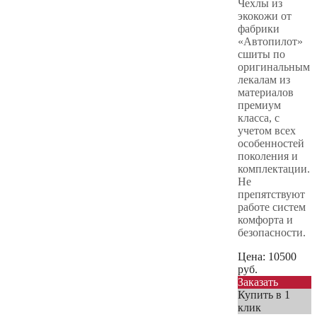
Чехлы из
экокожи от
фабрики
«Автопилот»
сшиты по
оригинальным
лекалам из
материалов
премиум
класса, с
учетом всех
особенностей
поколения и
комплектации.
Не
препятствуют
работе систем
комфорта и
безопасности.
Цена:
10500
руб.
Заказать
Купить в 1
клик