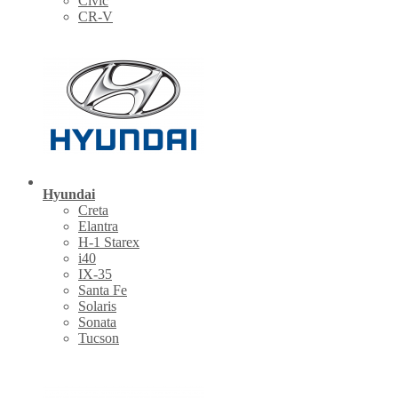
Civic
CR-V
Hyundai
Creta
Elantra
H-1 Starex
i40
IX-35
Santa Fe
Solaris
Sonata
Tucson