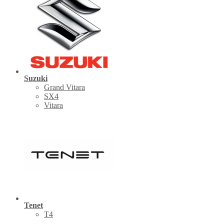
Suzuki
Grand Vitara
SX4
Vitara
Tenet
Т4