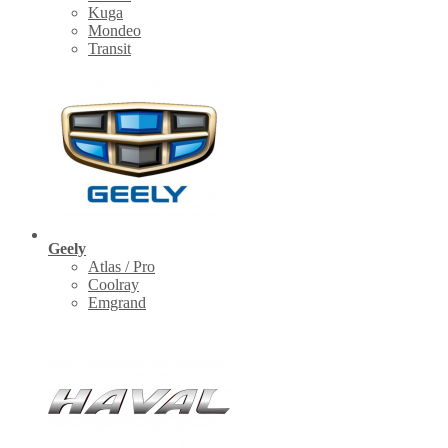
Kuga
Mondeo
Transit
Geely
Atlas / Pro
Coolray
Emgrand