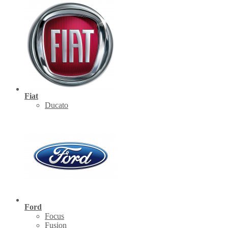
Fiat
Ducato
Ford
Focus
Fusion