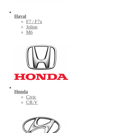
Haval
F7 / F7x
Jolion
M6
Honda
Civic
CR-V