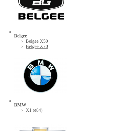
Belgee
Belgee X50
Belgee X70
BMW
X1 (е84)