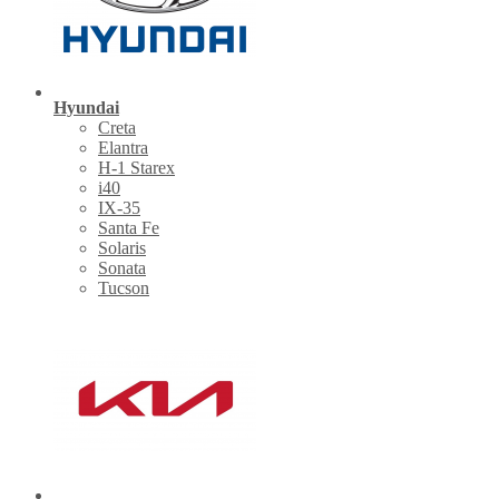
Hyundai
Creta
Elantra
H-1 Starex
i40
IX-35
Santa Fe
Solaris
Sonata
Tucson