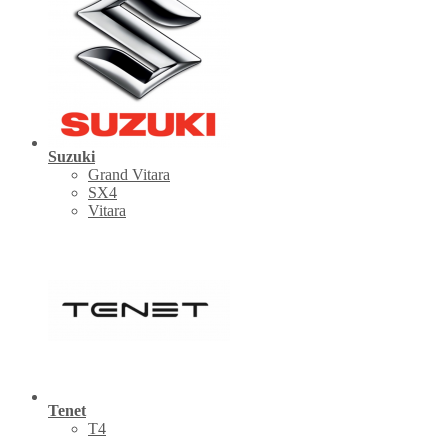
Suzuki
Grand Vitara
SX4
Vitara
Tenet
Т4