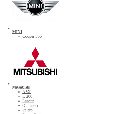
MINI
Cooper F56
Mitsubishi
ASX
L-200
Lancer
Outlander
Pajero