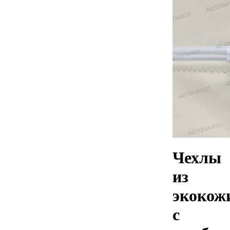
Чехлы
из
экокож
с