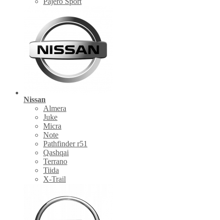
Pajero Sport
Nissan
Almera
Juke
Micra
Note
Pathfinder r51
Qashqai
Terrano
Tiida
X-Trail