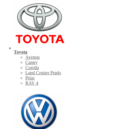
Toyota
Avensis
Camry
Corolla
Land Cruiser Prado
Prius
RAV 4