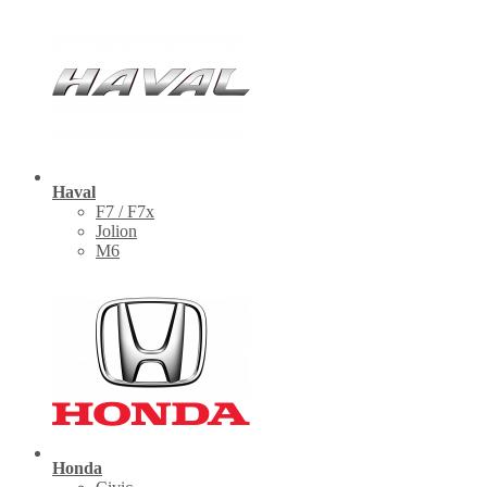
Haval
F7 / F7x
Jolion
M6
Honda