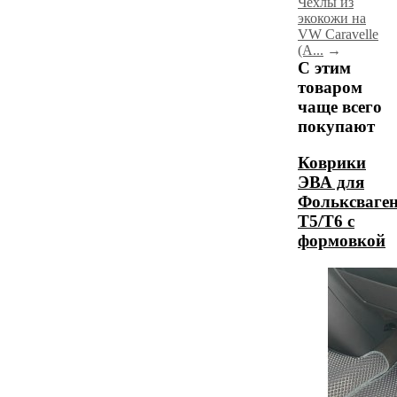
Чехлы из
экокожи на
VW Caravelle
(А...
→
С этим
товаром
чаще всего
покупают
Коврики
ЭВА для
Фольксваге
Т5/Т6 с
формовкой