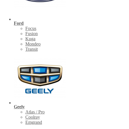
Ford
Focus
Fusion
Kuga
Mondeo
Transit
Geely
Atlas / Pro
Coolray
Emgrand