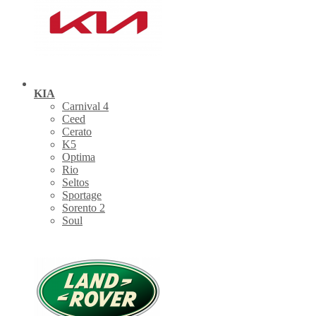
KIA
Carnival 4
Ceed
Cerato
K5
Optima
Rio
Seltos
Sportage
Sorento 2
Soul