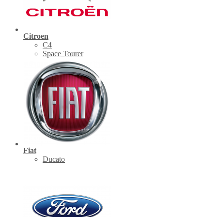
Citroen
C4
Space Tourer
Fiat
Ducato