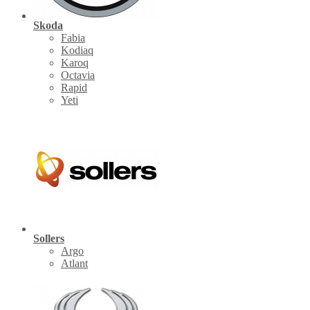
Skoda
Fabia
Kodiaq
Karoq
Octavia
Rapid
Yeti
Sollers
Argo
Atlant