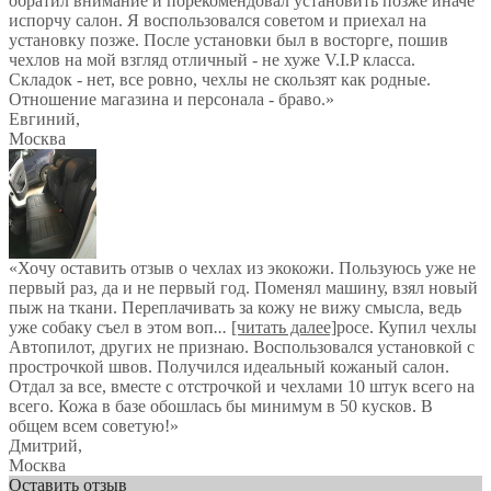
обратил внимание и порекомендовал установить позже иначе
испорчу салон. Я воспользовался советом и приехал на
установку позже. После установки был в восторге, пошив
чехлов на мой взгляд отличный - не хуже V.I.P класса.
Складок - нет, все ровно, чехлы не скользят как родные.
Отношение магазина и персонала - браво.
»
Евгиний
,
Москва
«Хочу оставить отзыв о чехлах из экокожи. Пользуюсь уже не
первый раз, да и не первый год. Поменял машину, взял новый
пыж на ткани. Переплачивать за кожу не вижу смысла, ведь
уже собаку съел в этом воп
...
[читать далее]
росе. Купил чехлы
Автопилот, других не признаю. Воспользовался установкой с
прострочкой швов. Получился идеальный кожаный салон.
Отдал за все, вместе с отстрочкой и чехлами 10 штук всего на
всего. Кожа в базе обошлась бы минимум в 50 кусков. В
общем всем советую!
»
Дмитрий
,
Москва
Оставить отзыв