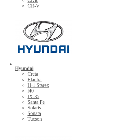
Civic
CR-V
Hyundai
Creta
Elantra
H-1 Starex
i40
IX-35
Santa Fe
Solaris
Sonata
Tucson