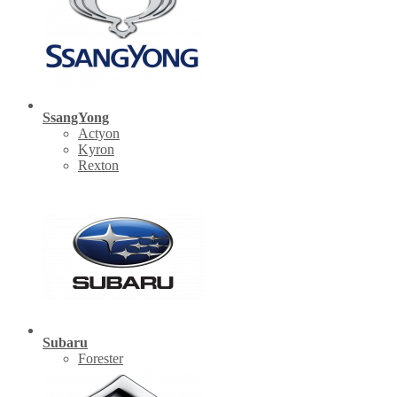
SsangYong
Actyon
Kyron
Rexton
Subaru
Forester