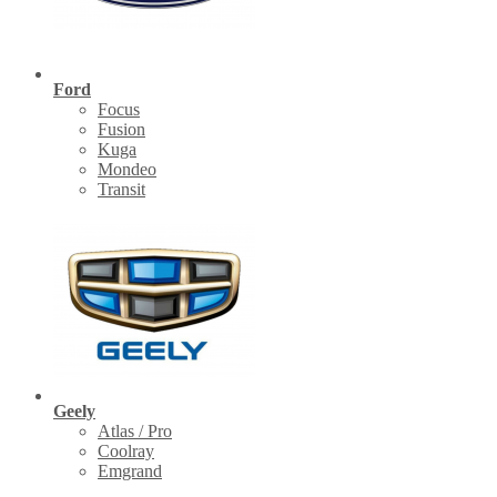
Ford
Focus
Fusion
Kuga
Mondeo
Transit
Geely
Atlas / Pro
Coolray
Emgrand