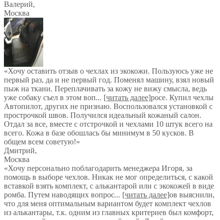
Валерий
,
Москва
«Хочу оставить отзыв о чехлах из экокожи. Пользуюсь уже не
первый раз, да и не первый год. Поменял машину, взял новый
пыж на ткани. Переплачивать за кожу не вижу смысла, ведь
уже собаку съел в этом воп
...
[читать далее]
росе. Купил чехлы
Автопилот, других не признаю. Воспользовался установкой с
прострочкой швов. Получился идеальный кожаный салон.
Отдал за все, вместе с отстрочкой и чехлами 10 штук всего на
всего. Кожа в базе обошлась бы минимум в 50 кусков. В
общем всем советую!
»
Дмитрий
,
Москва
«Хочу персонально поблагодарить менеджера Игоря, за
помощь в выборе чехлов. Никак не мог определиться, с какой
вставкой взять комплект, с алькантарой или с экокожей в виде
ромба. Путем наводящих вопрос
...
[читать далее]
ов выяснили,
что для меня оптимальным вариантом будет комплект чехлов
из алькантары, т.к. одним из главных критериев был комфорт,