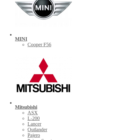
MINI
Cooper F56
Mitsubishi
ASX
L-200
Lancer
Outlander
Pajero