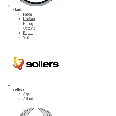
Skoda
Fabia
Kodiaq
Karoq
Octavia
Rapid
Yeti
Sollers
Argo
Atlant