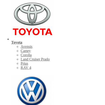
Toyota
Avensis
Camry
Corolla
Land Cruiser Prado
Prius
RAV 4