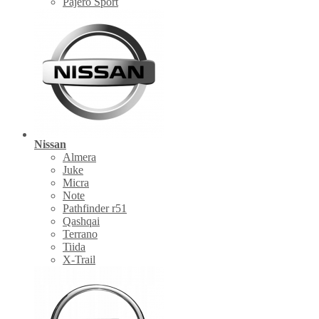
Pajero Sport
Nissan
Almera
Juke
Micra
Note
Pathfinder r51
Qashqai
Terrano
Tiida
X-Trail