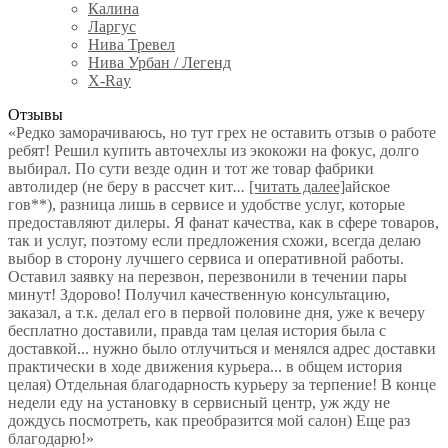
Калина
Ларгус
Нива Тревел
Нива Урбан / Легенд
X-Ray
Отзывы
«Редко заморачиваюсь, но тут грех не оставить отзыв о работе
ребят! Решил купить авточехлы из экокожи на фокус, долго
выбирал. По сути везде один и тот же товар фабрики
автолидер (не беру в рассчет кит
...
[читать далее]
айское
гов**), разница лишь в сервисе и удобстве услуг, которые
предоставляют дилеры. Я фанат качества, как в сфере товаров,
так и услуг, поэтому если предложения схожи, всегда делаю
выбор в сторону лучшего сервиса и оперативной работы.
Оставил заявку на перезвон, перезвонили в течении пары
минут! Здорово! Получил качественную консультацию,
заказал, а т.к. делал его в первой половине дня, уже к вечеру
бесплатно доставили, правда там целая история была с
доставкой... нужно было отлучиться и менялся адрес доставки
практически в ходе движения курьера... в общем история
целая) Отдельная благодарность курьеру за терпение! В конце
недели еду на установку в сервисный центр, уж жду не
дождусь посмотреть, как преобразится мой салон) Еще раз
благодарю!
»