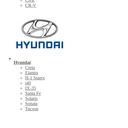
Civic
CR-V
Hyundai
Creta
Elantra
H-1 Starex
i40
IX-35
Santa Fe
Solaris
Sonata
Tucson