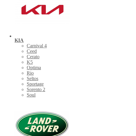
KIA
Carnival 4
Ceed
Cerato
K5
Optima
Rio
Seltos
Sportage
Sorento 2
Soul