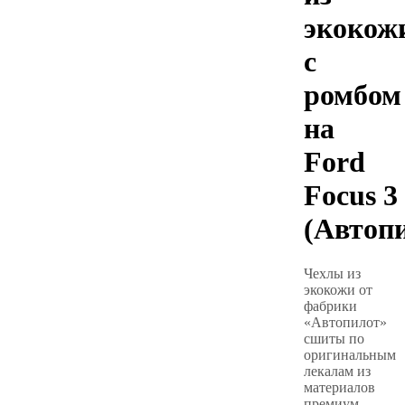
экокож
с
ромбом
на
Ford
Focus 3
(Автоп
Чехлы из
экокожи от
фабрики
«Автопилот»
сшиты по
оригинальным
лекалам из
материалов
премиум