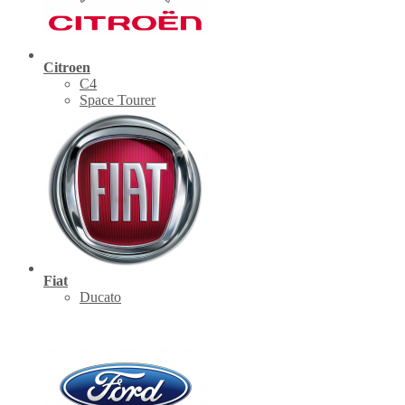
Citroen
C4
Space Tourer
Fiat
Ducato