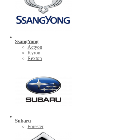
SsangYong
Actyon
Kyron
Rexton
Subaru
Forester