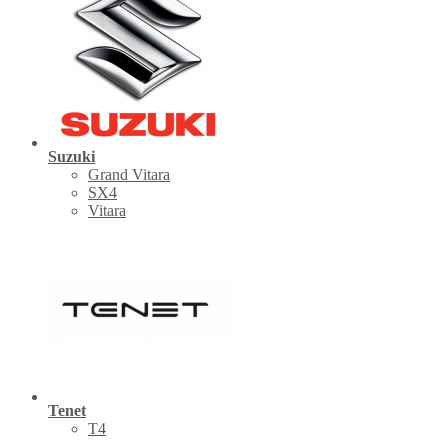
Suzuki
Grand Vitara
SX4
Vitara
Tenet
Т4