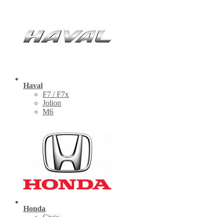
Haval
F7 / F7x
Jolion
M6
Honda