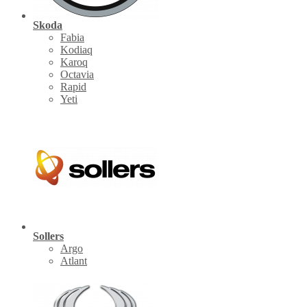
Skoda
Fabia
Kodiaq
Karoq
Octavia
Rapid
Yeti
Sollers
Argo
Atlant