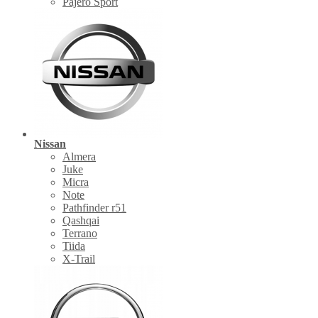
Pajero Sport
Nissan
Almera
Juke
Micra
Note
Pathfinder r51
Qashqai
Terrano
Tiida
X-Trail