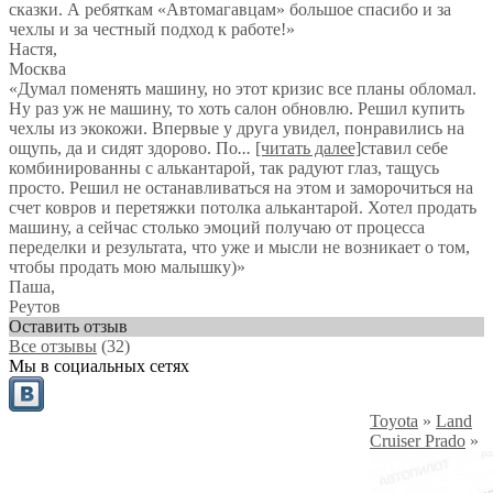
сказки. А ребяткам «Автомагавцам» большое спасибо и за
чехлы и за честный подход к работе!
»
Настя
,
Москва
«Думал поменять машину, но этот кризис все планы обломал.
Ну раз уж не машину, то хоть салон обновлю. Решил купить
чехлы из экокожи. Впервые у друга увидел, понравились на
ощупь, да и сидят здорово. По
...
[читать далее]
ставил себе
комбинированны с алькантарой, так радуют глаз, тащусь
просто. Решил не останавливаться на этом и заморочиться на
счет ковров и перетяжки потолка алькантарой. Хотел продать
машину, а сейчас столько эмоций получаю от процесса
переделки и результата, что уже и мысли не возникает о том,
чтобы продать мою малышку)
»
Паша
,
Реутов
Оставить отзыв
Все отзывы
(32)
Мы в социальных сетях
Toyota
»
Land
Cruiser Prado
»