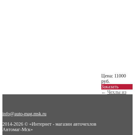
Цена:
11000
руб.
Заказать
←
Чехлы из
экокожи на
Toyota Prado
15...
info@auto-mag.msk.ru
Чехлы из
экокожи на
2014-2026 © «Интернет - магазин авточехлов
Toyota Prado
Автомаг-Мск»
15...
→