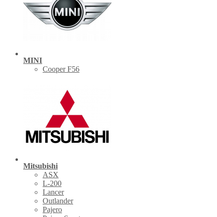
MINI
Cooper F56
Mitsubishi
ASX
L-200
Lancer
Outlander
Pajero