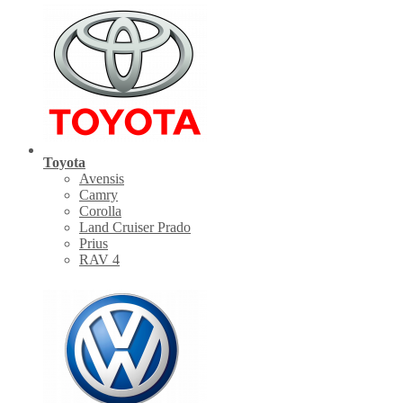
Toyota
Avensis
Camry
Corolla
Land Cruiser Prado
Prius
RAV 4