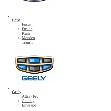
Ford
Focus
Fusion
Kuga
Mondeo
Transit
Geely
Atlas / Pro
Coolray
Emgrand