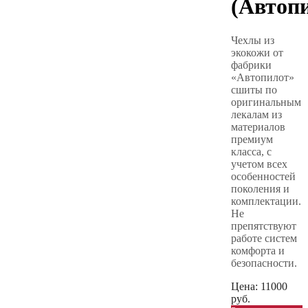
(Автоп
Чехлы из
экокожи от
фабрики
«Автопилот»
сшиты по
оригинальным
лекалам из
материалов
премиум
класса, с
учетом всех
особенностей
поколения и
комплектации.
Не
препятствуют
работе систем
комфорта и
безопасности.
Цена:
11000
руб.