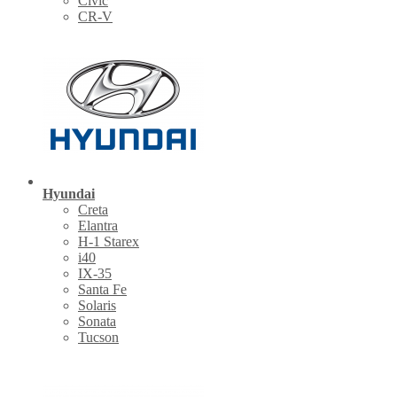
Civic
CR-V
Hyundai
Creta
Elantra
H-1 Starex
i40
IX-35
Santa Fe
Solaris
Sonata
Tucson