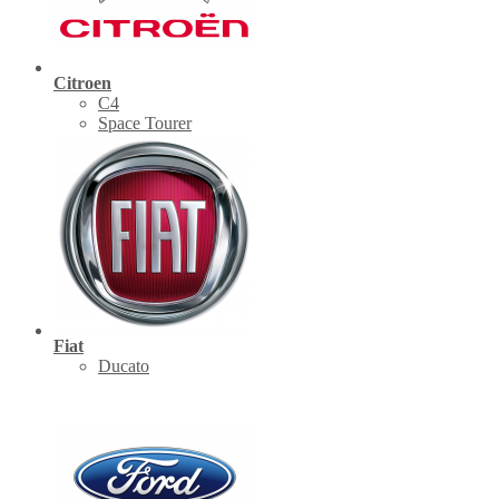
Citroen
C4
Space Tourer
Fiat
Ducato