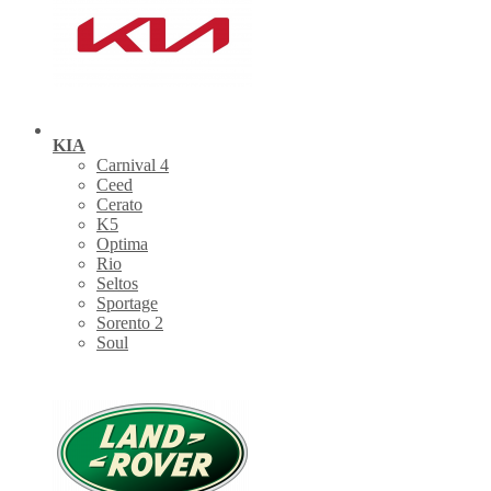
KIA
Carnival 4
Ceed
Cerato
K5
Optima
Rio
Seltos
Sportage
Sorento 2
Soul