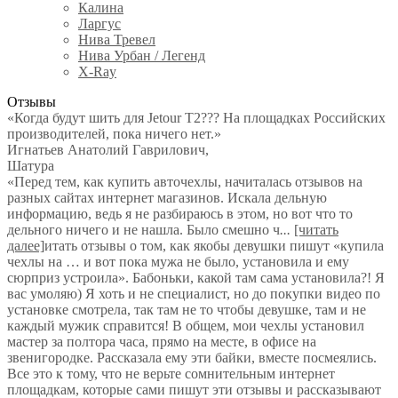
Калина
Ларгус
Нива Тревел
Нива Урбан / Легенд
X-Ray
Отзывы
«Когда будут шить для Jetour T2??? На площадках Российских
производителей, пока ничего нет.»
Игнатьев Анатолий Гаврилович
,
Шатура
«Перед тем, как купить авточехлы, начиталась отзывов на
разных сайтах интернет магазинов. Искала дельную
информацию, ведь я не разбираюсь в этом, но вот что то
дельного ничего и не нашла. Было смешно ч
...
[читать
далее]
итать отзывы о том, как якобы девушки пишут «купила
чехлы на … и вот пока мужа не было, установила и ему
сюрприз устроила». Бабоньки, какой там сама установила?! Я
вас умоляю) Я хоть и не специалист, но до покупки видео по
установке смотрела, так там не то чтобы девушке, там и не
каждый мужик справится! В общем, мои чехлы установил
мастер за полтора часа, прямо на месте, в офисе на
звенигородке. Рассказала ему эти байки, вместе посмеялись.
Все это к тому, что не верьте сомнительным интернет
площадкам, которые сами пишут эти отзывы и рассказывают