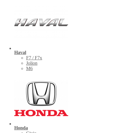
Haval
F7 / F7x
Jolion
M6
Honda