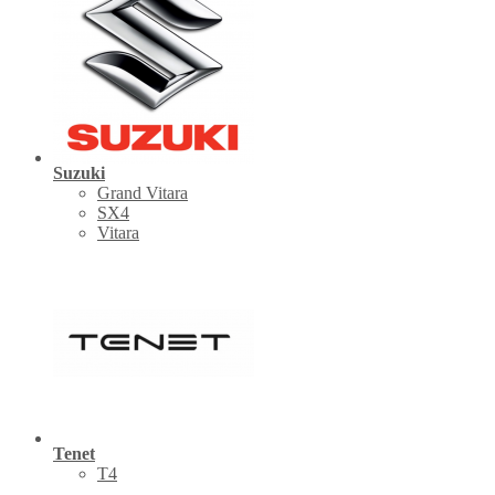
Suzuki
Grand Vitara
SX4
Vitara
Tenet
Т4