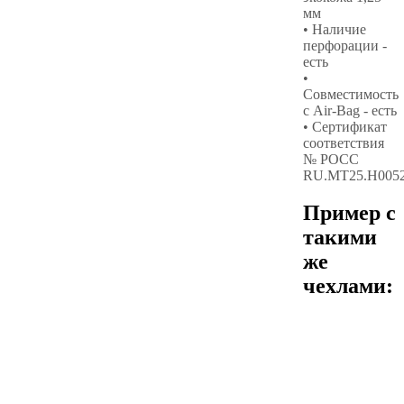
мм
• Наличие
перфорации -
есть
•
Совместимость
с Air-Bag - есть
• Сертификат
соответствия
№ РОСС
RU.МТ25.Н005
Пример с
такими
же
чехлами: