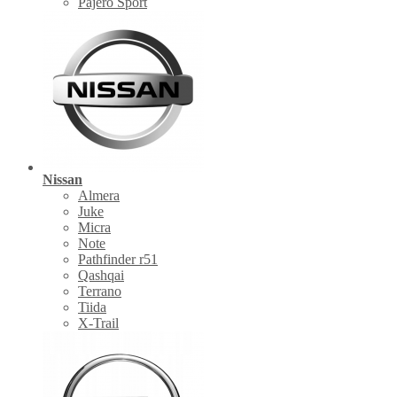
Pajero Sport
Nissan
Almera
Juke
Micra
Note
Pathfinder r51
Qashqai
Terrano
Tiida
X-Trail