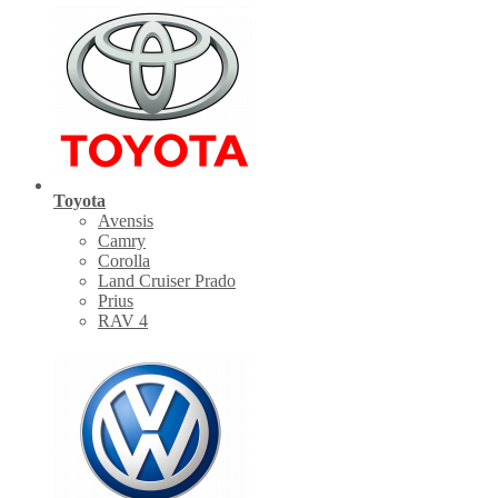
Toyota
Avensis
Camry
Corolla
Land Cruiser Prado
Prius
RAV 4