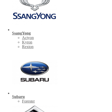
SsangYong
Actyon
Kyron
Rexton
Subaru
Forester