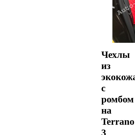
Чехлы
из
экокож
с
ромбом
на
Terrano
3