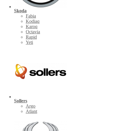
Skoda
Fabia
Kodiaq
Karoq
Octavia
Rapid
Yeti
Sollers
Argo
Atlant