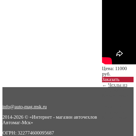
Цена:
11000
руб.
Заказать
←
Чехлы из
экокожа на
Nissan Terrano
...
info@auto-mag.msk.ru
Чехлы из
экокожа на
2014-2026 © «Интернет - магазин авточехлов
Nissan Terrano
Автомаг-Мск»
...
→
ОГРН: 322774600095687