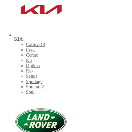
KIA
Carnival 4
Ceed
Cerato
K5
Optima
Rio
Seltos
Sportage
Sorento 2
Soul