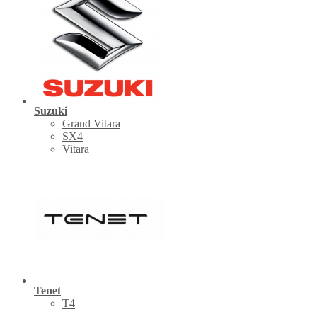
Suzuki
Grand Vitara
SX4
Vitara
Tenet
Т4