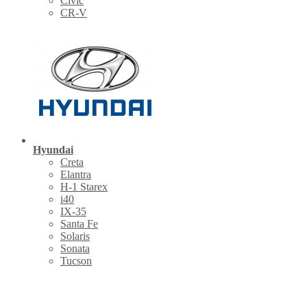
Civic
CR-V
Hyundai
Creta
Elantra
H-1 Starex
i40
IX-35
Santa Fe
Solaris
Sonata
Tucson