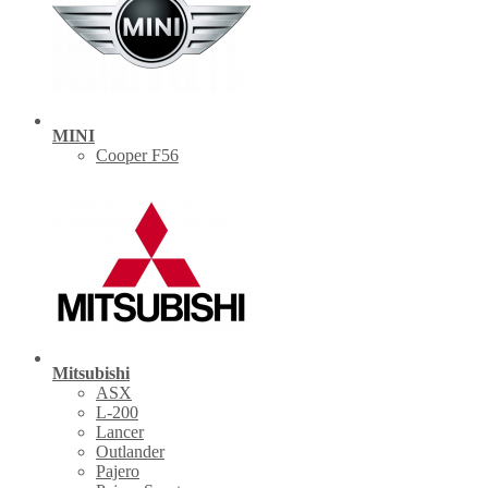
MINI
Cooper F56
Mitsubishi
ASX
L-200
Lancer
Outlander
Pajero