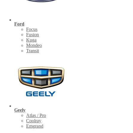
Ford
Focus
Fusion
Kuga
Mondeo
Transit
Geely
Atlas / Pro
Coolray
Emgrand