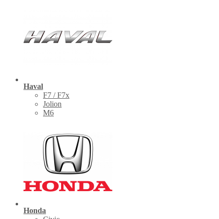
Haval
F7 / F7x
Jolion
M6
Honda