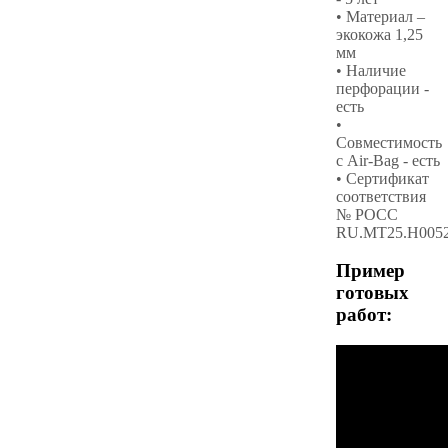
• Материал –
экокожа 1,25
мм
• Наличие
перфорации -
есть
•
Совместимость
с Air-Bag - есть
• Сертификат
соответствия
№ РОСС
RU.МТ25.Н005
Пример
готовых
работ: