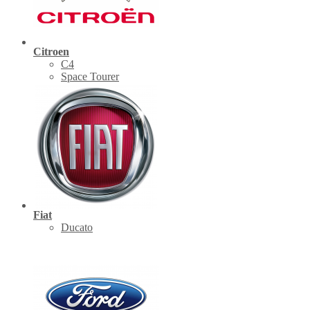
Citroen
C4
Space Tourer
Fiat
Ducato