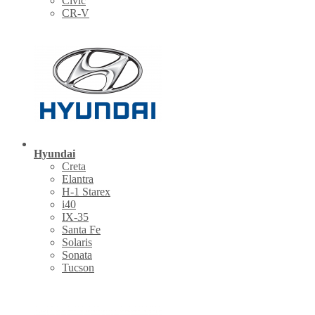
Civic
CR-V
Hyundai
Creta
Elantra
H-1 Starex
i40
IX-35
Santa Fe
Solaris
Sonata
Tucson