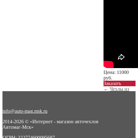
Цена:
11000
руб.
Заказать
←
Чехлы из
экокожи
Corolla E210
(фабр...
info@auto-mag.msk.ru
Чехлы из
экокожи
2014-2026 © «Интернет - магазин авточехлов
Corolla E210
Автомаг-Мск»
(фабр...
→
ОГРН: 322774600095687