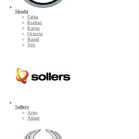
Skoda
Fabia
Kodiaq
Karoq
Octavia
Rapid
Yeti
Sollers
Argo
Atlant