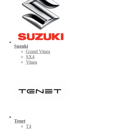
Suzuki
Grand Vitara
SX4
Vitara
Tenet
Т4