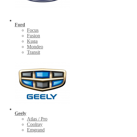
Ford
Focus
Fusion
Kuga
Mondeo
Transit
Geely
Atlas / Pro
Coolray
Emgrand