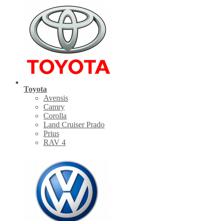
Toyota
Avensis
Camry
Corolla
Land Cruiser Prado
Prius
RAV 4