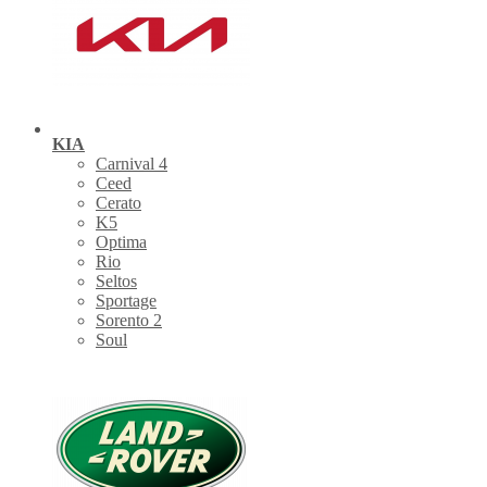
KIA
Carnival 4
Ceed
Cerato
K5
Optima
Rio
Seltos
Sportage
Sorento 2
Soul