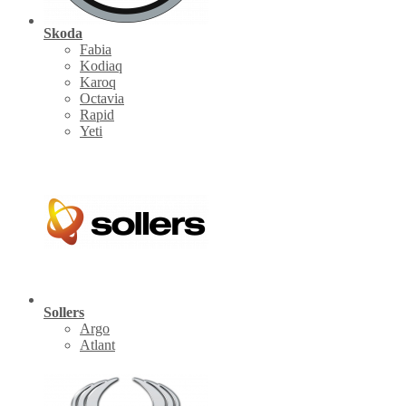
Skoda
Fabia
Kodiaq
Karoq
Octavia
Rapid
Yeti
Sollers
Argo
Atlant