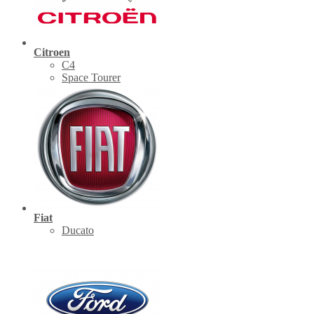
Citroen
C4
Space Tourer
Fiat
Ducato