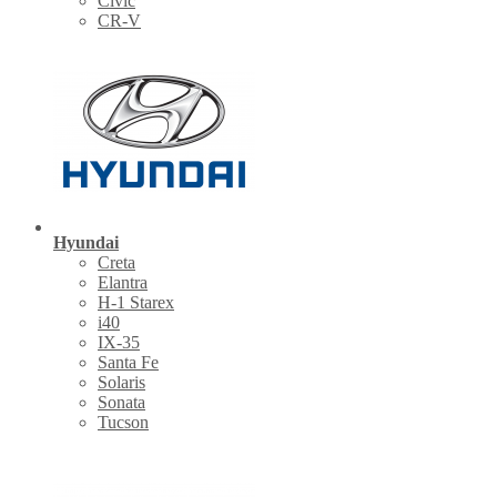
Civic
CR-V
Hyundai
Creta
Elantra
H-1 Starex
i40
IX-35
Santa Fe
Solaris
Sonata
Tucson