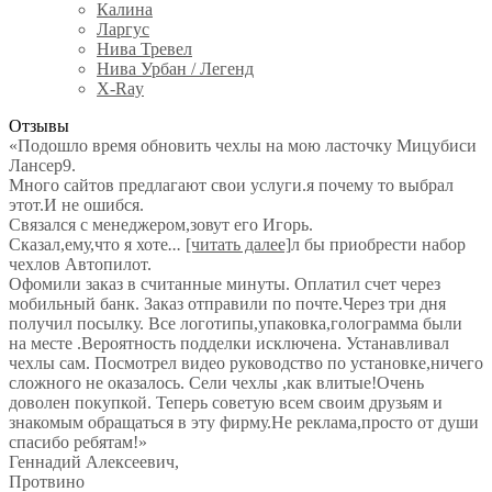
Калина
Ларгус
Нива Тревел
Нива Урбан / Легенд
X-Ray
Отзывы
«Подошло время обновить чехлы на мою ласточку Мицубиси
Лансер9.
Много сайтов предлагают свои услуги.я почему то выбрал
этот.И не ошибся.
Связался с менеджером,зовут его Игорь.
Сказал,ему,что я хоте
...
[читать далее]
л бы приобрести набор
чехлов Автопилот.
Офомили заказ в считанные минуты. Оплатил счет через
мобильный банк. Заказ отправили по почте.Через три дня
получил посылку. Все логотипы,упаковка,голограмма были
на месте .Вероятность подделки исключена. Устанавливал
чехлы сам. Посмотрел видео руководство по установке,ничего
сложного не оказалось. Сели чехлы ,как влитые!Очень
доволен покупкой. Теперь советую всем своим друзьям и
знакомым обращаться в эту фирму.Не реклама,просто от души
спасибо ребятам!
»
Геннадий Алексеевич
,
Протвино