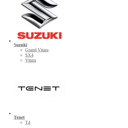
Suzuki
Grand Vitara
SX4
Vitara
Tenet
Т4