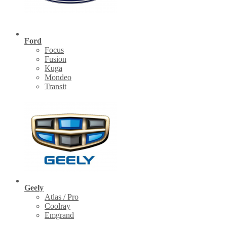
Ford
Focus
Fusion
Kuga
Mondeo
Transit
Geely
Atlas / Pro
Coolray
Emgrand