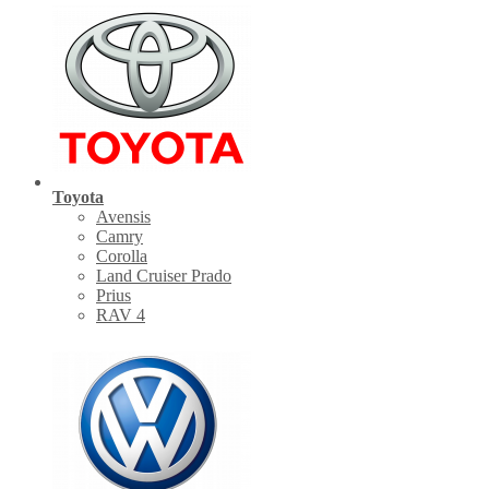
Toyota
Avensis
Camry
Corolla
Land Cruiser Prado
Prius
RAV 4