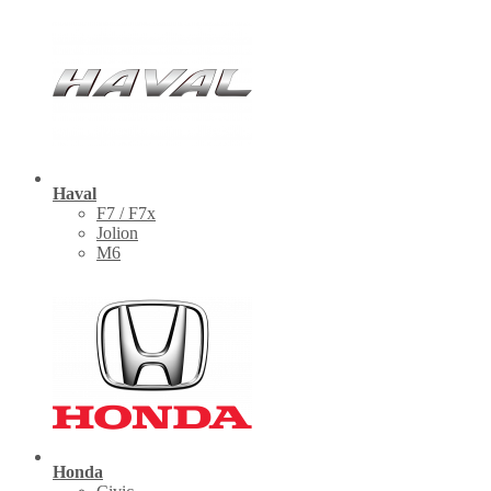
Haval
F7 / F7x
Jolion
M6
Honda