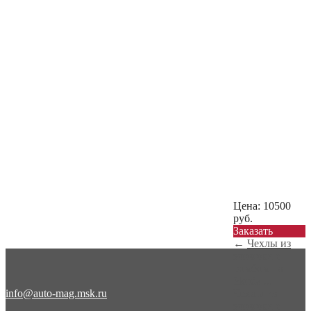
Цена:
10500
руб.
Заказать
←
Чехлы из
экокожи с
ромбом на
Skoda ...
info@auto-mag.msk.ru
Чехлы из
экокожи с