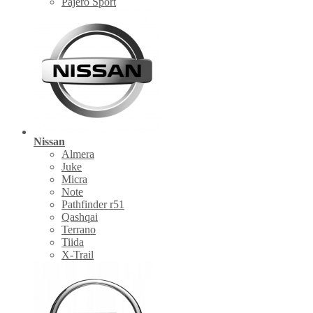
Pajero Sport
Nissan
Almera
Juke
Micra
Note
Pathfinder r51
Qashqai
Terrano
Tiida
X-Trail