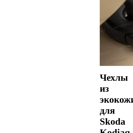
Чехлы
из
экокож
для
Skoda
Kodiaq