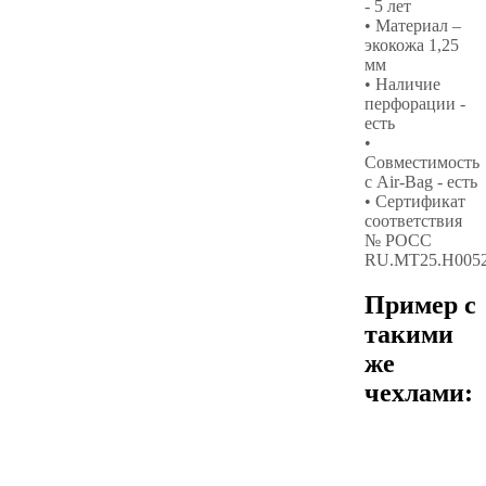
- 5 лет
• Материал –
экокожа 1,25
мм
• Наличие
перфорации -
есть
•
Совместимость
с Air-Bag - есть
• Сертификат
соответствия
№ РОСС
RU.МТ25.Н005
Пример с
такими
же
чехлами: