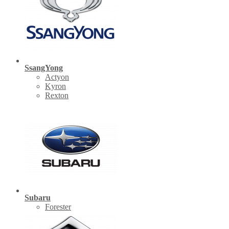
SsangYong
Actyon
Kyron
Rexton
Subaru
Forester