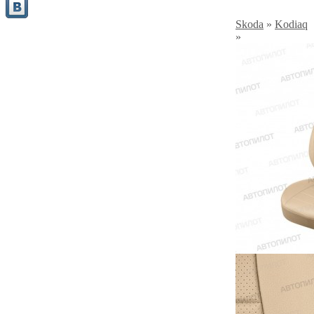
Skoda
»
Kodiaq
»