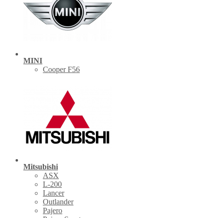
MINI
Cooper F56
Mitsubishi
ASX
L-200
Lancer
Outlander
Pajero