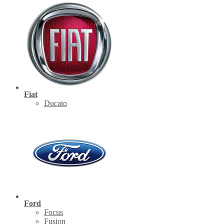
Fiat
Ducato
Ford
Focus
Fusion