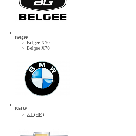
Belgee
Belgee X50
Belgee X70
BMW
X1 (е84)