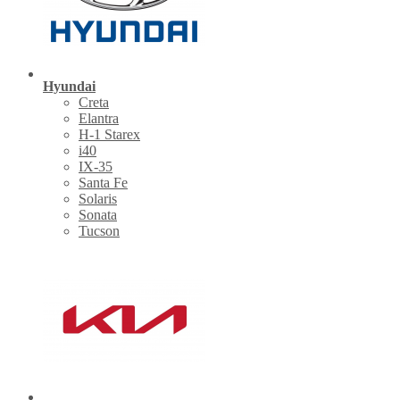
Hyundai
Creta
Elantra
H-1 Starex
i40
IX-35
Santa Fe
Solaris
Sonata
Tucson