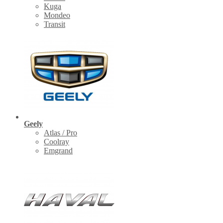
Kuga
Mondeo
Transit
Geely
Atlas / Pro
Coolray
Emgrand