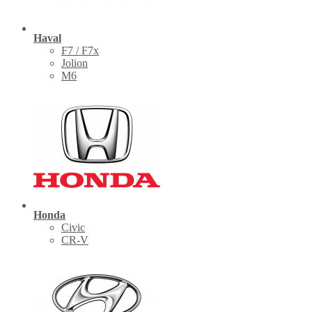
Haval
F7 / F7x
Jolion
M6
Honda
Civic
CR-V