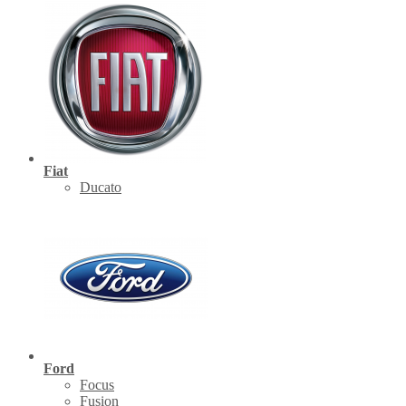
Fiat
Ducato
Ford
Focus
Fusion