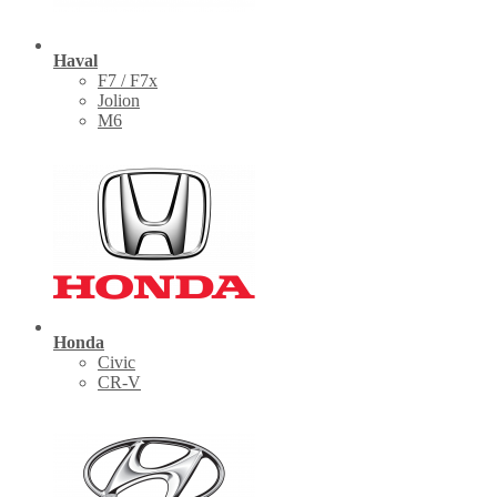
Haval
F7 / F7x
Jolion
M6
Honda
Civic
CR-V