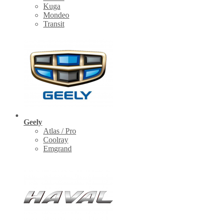
Kuga
Mondeo
Transit
Geely
Atlas / Pro
Coolray
Emgrand