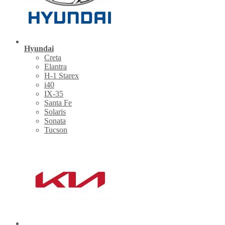
Hyundai
Creta
Elantra
H-1 Starex
i40
IX-35
Santa Fe
Solaris
Sonata
Tucson