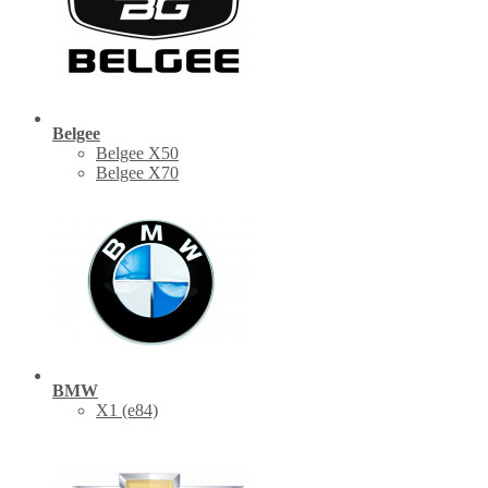
Belgee
Belgee X50
Belgee X70
BMW
X1 (е84)