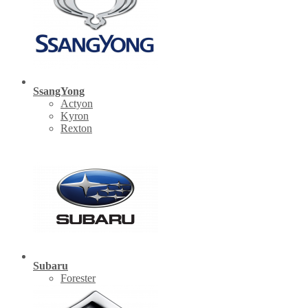
SsangYong
Actyon
Kyron
Rexton
Subaru
Forester