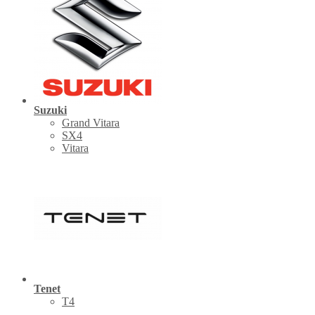
Suzuki
Grand Vitara
SX4
Vitara
Tenet
Т4