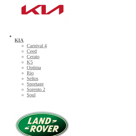
KIA
Carnival 4
Ceed
Cerato
K5
Optima
Rio
Seltos
Sportage
Sorento 2
Soul