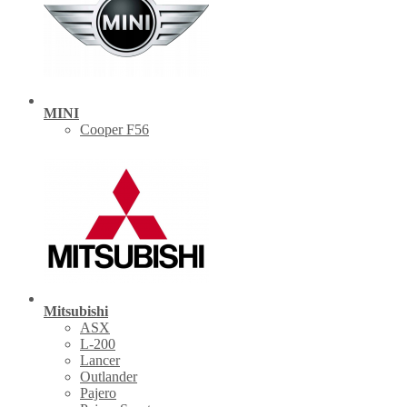
MINI
Cooper F56
Mitsubishi
ASX
L-200
Lancer
Outlander
Pajero