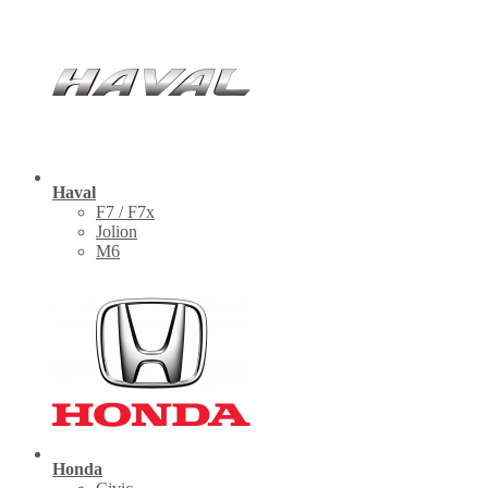
Haval
F7 / F7x
Jolion
M6
Honda