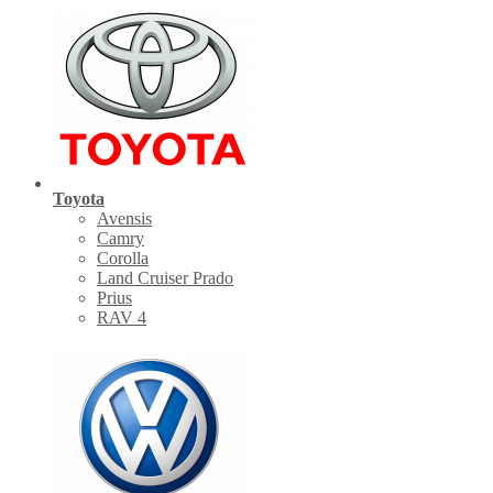
Toyota
Avensis
Camry
Corolla
Land Cruiser Prado
Prius
RAV 4