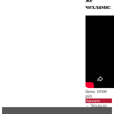
же
чехлами:
Цена:
10500
руб.
Заказать
←
Чехлы из
экокожи ромб