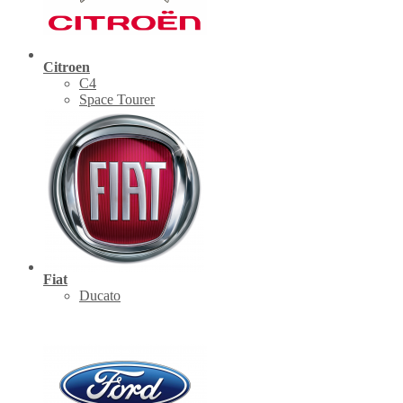
Citroen
C4
Space Tourer
Fiat
Ducato