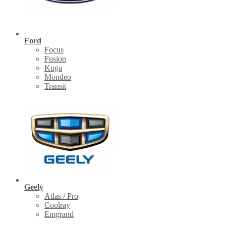
Ford
Focus
Fusion
Kuga
Mondeo
Transit
Geely
Atlas / Pro
Coolray
Emgrand