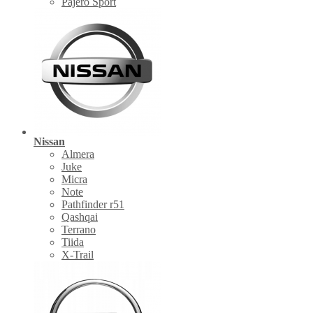
Pajero Sport
Nissan
Almera
Juke
Micra
Note
Pathfinder r51
Qashqai
Terrano
Tiida
X-Trail