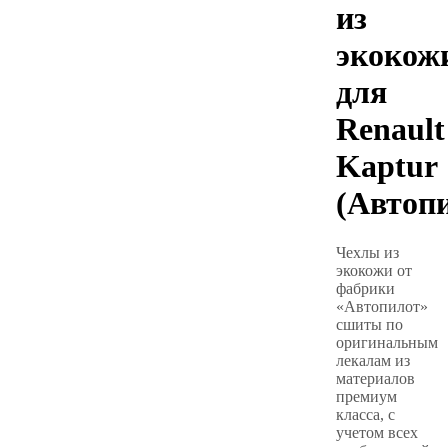
из
экокож
для
Renault
Kaptur
(Автоп
Чехлы из
экокожи от
фабрики
«Автопилот»
сшиты по
оригинальным
лекалам из
материалов
премиум
класса, с
учетом всех