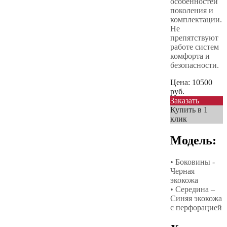
особенностей
поколения и
комплектации.
Не
препятствуют
работе систем
комфорта и
безопасности.
Цена:
10500
руб.
Заказать
Купить в 1
клик
Модель:
• Боковины -
Черная
экокожа
• Середина –
Синяя экокожа
с перфорацией