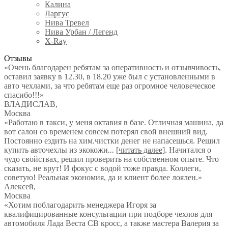
Калина
Ларгус
Нива Тревел
Нива Урбан / Легенд
X-Ray
Отзывы
«Очень благодарен ребятам за оперативность и отзывчивость,
оставил заявку в 12.30, в 18.20 уже был с установленными в
авто чехлами, за что ребятам еще раз огромное человеческое
спасибо!!!»
ВЛАДИСЛАВ
,
Москва
«Работаю в такси, у меня октавия в базе. Отличная машина, да
вот салон со временем совсем потерял свой внешний вид.
Постоянно ездить на хим.чистки денег не напасешься. Решил
купить авточехлы из экокожи
...
[читать далее]
. Начитался о
чудо свойствах, решил проверить на собственном опыте. Что
сказать, не врут! И фокус с водой тоже правда. Коллеги,
советую! Реальная экономия, да и клиент более лоялен.
»
Алексей
,
Москва
«Хотим поблагодарить менеджера Игоря за
квалифицированные консультации при подборе чехлов для
автомобиля Лада Веста СВ кросс, а также мастера Валерия за