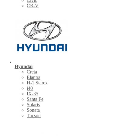
Civic
CR-V
Hyundai
Creta
Elantra
H-1 Starex
i40
IX-35
Santa Fe
Solaris
Sonata
Tucson