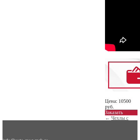
Цена:
10500
руб.
Заказать
←
Чехлы с
алькантарой
ромб Amarok
(Ав...