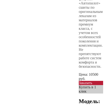
«Автопилот»
сшиты по
оригинальным
лекалам из
материалов
премиум
класса, с
учетом всех
особенностей
поколения и
комплектации.
Не
препятствуют
работе систем
комфорта и
безопасности.
Цена:
10500
руб.
Заказать
Купить в 1
клик
Модель: