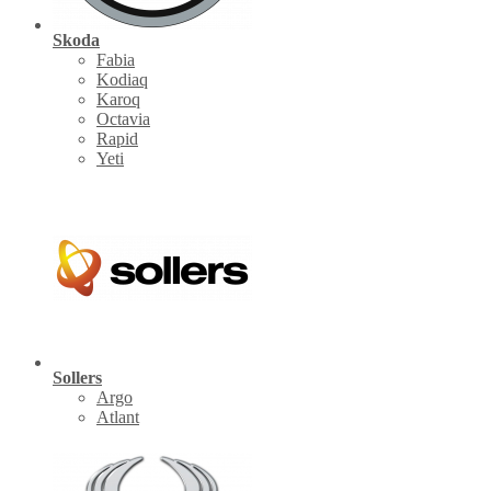
Skoda
Fabia
Kodiaq
Karoq
Octavia
Rapid
Yeti
Sollers
Argo
Atlant