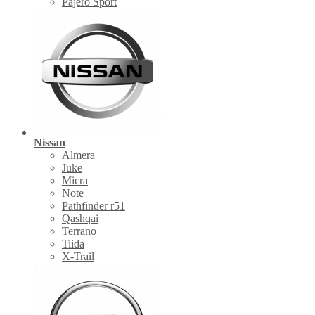
Pajero Sport
Nissan
Almera
Juke
Micra
Note
Pathfinder r51
Qashqai
Terrano
Tiida
X-Trail