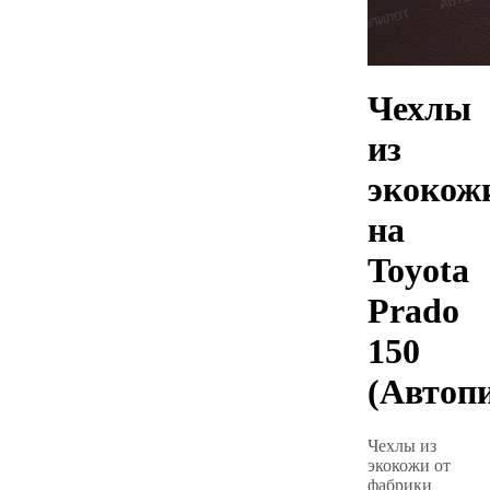
Чехлы
из
экокож
на
Toyota
Prado
150
(Автоп
Чехлы из
экокожи от
фабрики