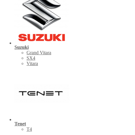
Suzuki
Grand Vitara
SX4
Vitara
Tenet
Т4