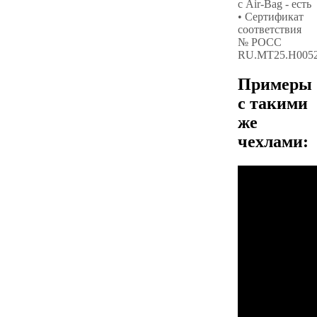
с Air-Bag - есть
• Сертификат
соответствия
№ РОСС
RU.МТ25.Н005
Примеры
с такими
же
чехлами: