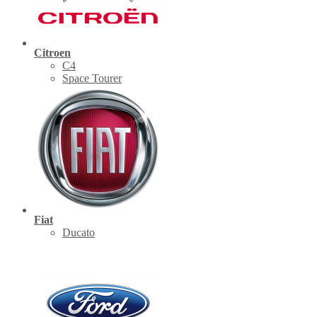
Citroen
C4
Space Tourer
Fiat
Ducato