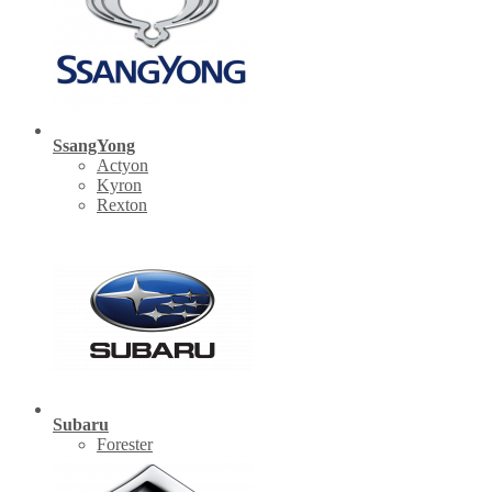
SsangYong
Actyon
Kyron
Rexton
Subaru
Forester