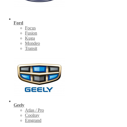
Ford
Focus
Fusion
Kuga
Mondeo
Transit
Geely
Atlas / Pro
Coolray
Emgrand