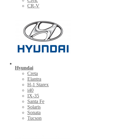
Civic
CR-V
Hyundai
Creta
Elantra
H-1 Starex
i40
IX-35
Santa Fe
Solaris
Sonata
Tucson