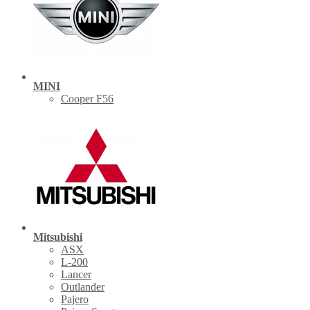
MINI
Cooper F56
Mitsubishi
ASX
L-200
Lancer
Outlander
Pajero