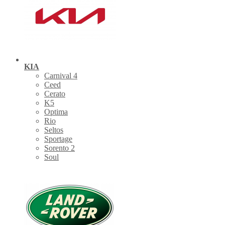
KIA
Carnival 4
Ceed
Cerato
K5
Optima
Rio
Seltos
Sportage
Sorento 2
Soul