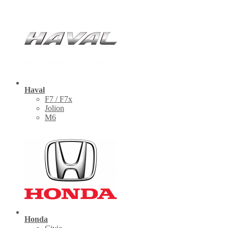
Haval
F7 / F7x
Jolion
M6
Honda