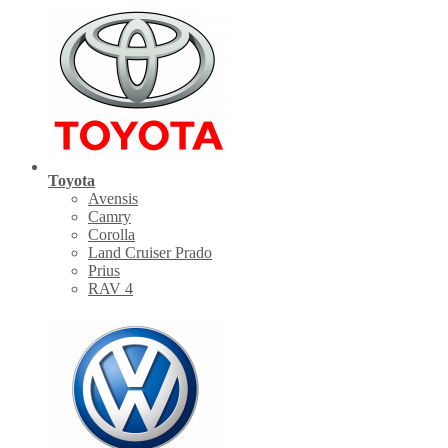
Toyota
Avensis
Camry
Corolla
Land Cruiser Prado
Prius
RAV 4