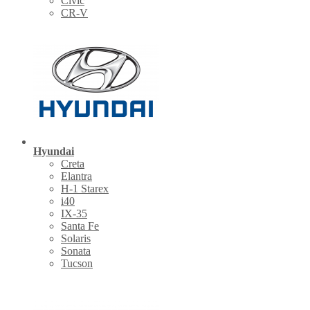
Civic
CR-V
Hyundai
Creta
Elantra
H-1 Starex
i40
IX-35
Santa Fe
Solaris
Sonata
Tucson