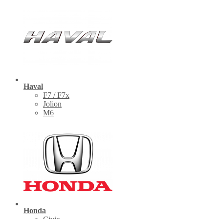
Haval
F7 / F7x
Jolion
M6
Honda