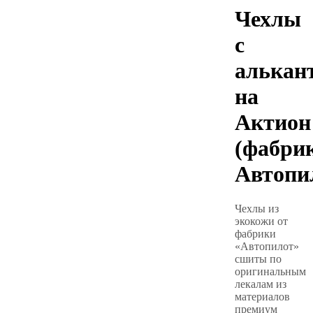
Чехлы
с
алькан
на
Актион
(фабри
Автопи
Чехлы из
экокожи от
фабрики
«Автопилот»
сшиты по
оригинальным
лекалам из
материалов
премиум