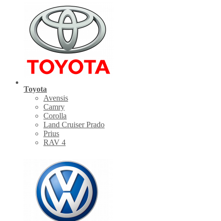
Toyota
Avensis
Camry
Corolla
Land Cruiser Prado
Prius
RAV 4