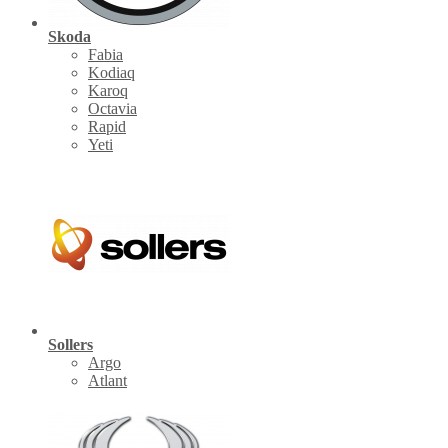
Skoda
Fabia
Kodiaq
Karoq
Octavia
Rapid
Yeti
Sollers
Argo
Atlant