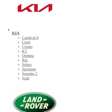
KIA
Carnival 4
Ceed
Cerato
K5
Optima
Rio
Seltos
Sportage
Sorento 2
Soul