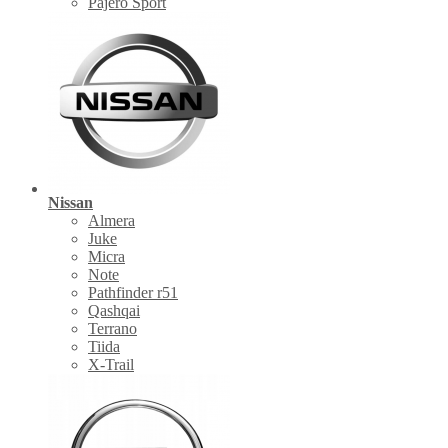
Pajero Sport
Nissan
Almera
Juke
Micra
Note
Pathfinder r51
Qashqai
Terrano
Tiida
X-Trail