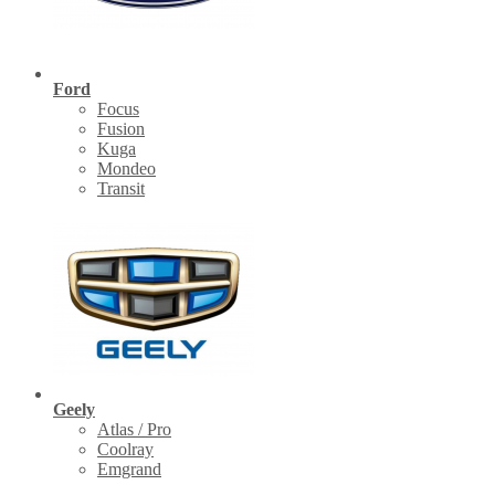
Ford
Focus
Fusion
Kuga
Mondeo
Transit
Geely
Atlas / Pro
Coolray
Emgrand