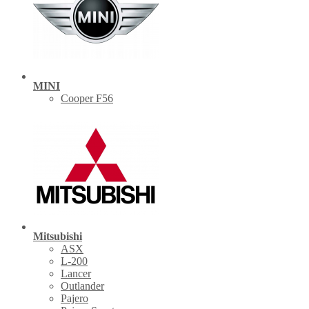
MINI
Cooper F56
Mitsubishi
ASX
L-200
Lancer
Outlander
Pajero