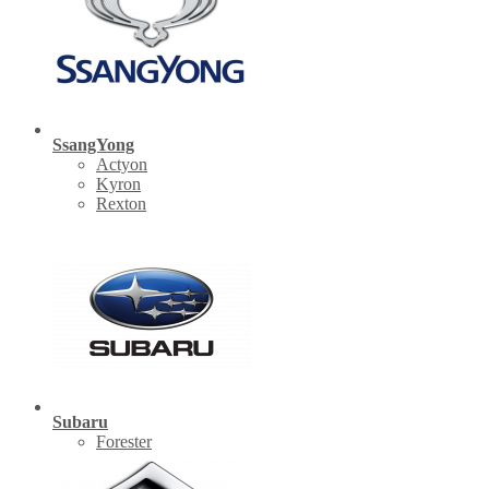
SsangYong
Actyon
Kyron
Rexton
Subaru
Forester