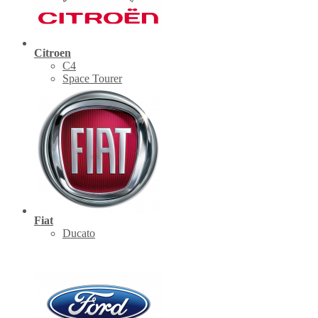
Citroen
C4
Space Tourer
Fiat
Ducato