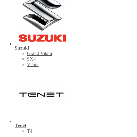
Suzuki
Grand Vitara
SX4
Vitara
Tenet
Т4