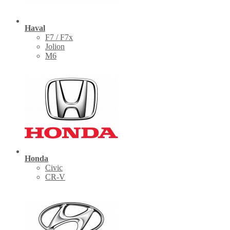
Haval
F7 / F7x
Jolion
M6
Honda
Civic
CR-V