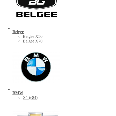
Belgee
Belgee X50
Belgee X70
BMW
X1 (е84)