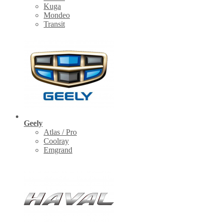
Kuga
Mondeo
Transit
Geely
Atlas / Pro
Coolray
Emgrand