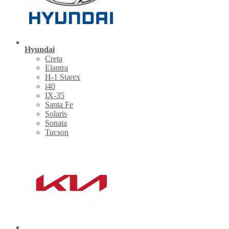
Hyundai
Creta
Elantra
H-1 Starex
i40
IX-35
Santa Fe
Solaris
Sonata
Tucson