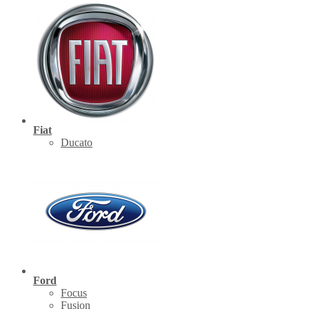
Fiat
Ducato
Ford
Focus
Fusion