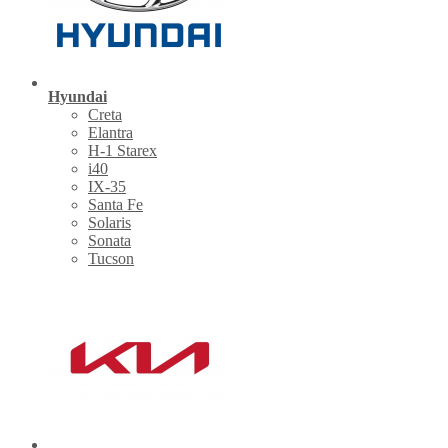
Hyundai
Creta
Elantra
H-1 Starex
i40
IX-35
Santa Fe
Solaris
Sonata
Tucson