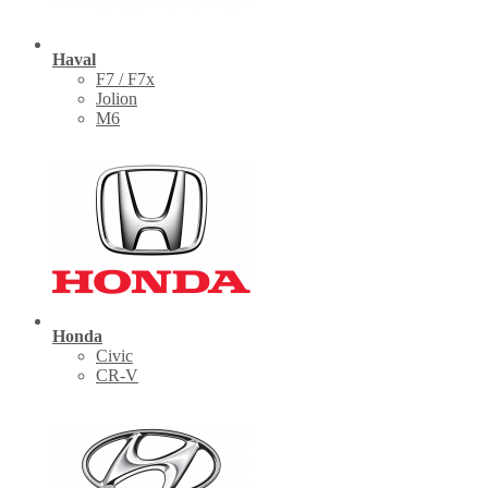
Haval
F7 / F7x
Jolion
M6
Honda
Civic
CR-V