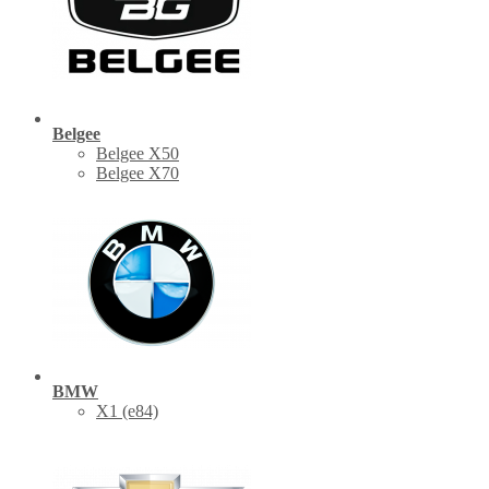
Belgee
Belgee X50
Belgee X70
BMW
X1 (е84)