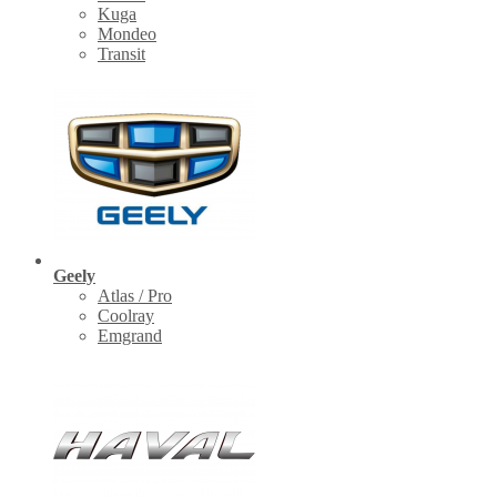
Kuga
Mondeo
Transit
Geely
Atlas / Pro
Coolray
Emgrand