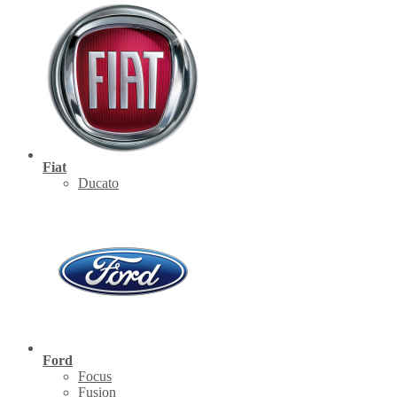
Fiat
Ducato
Ford
Focus
Fusion