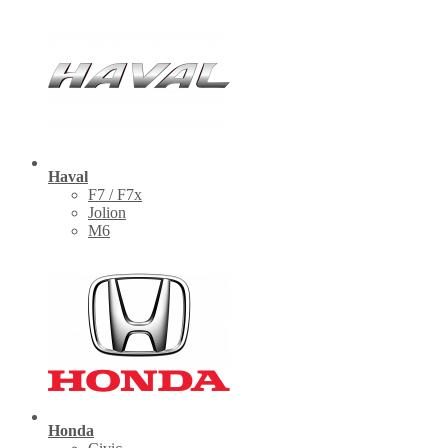
Haval
F7 / F7x
Jolion
M6
Honda