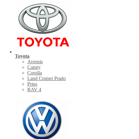
Toyota
Avensis
Camry
Corolla
Land Cruiser Prado
Prius
RAV 4