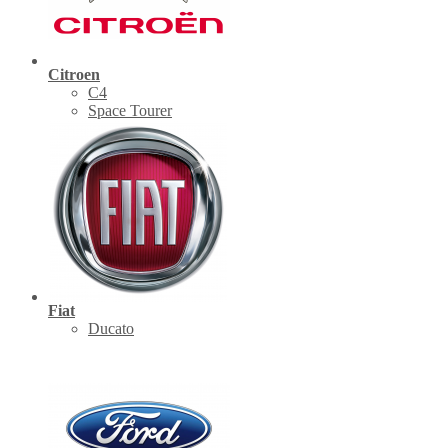
Citroen
C4
Space Tourer
Fiat
Ducato