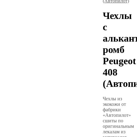
Чехлы
с
алькан
ромб
Peugeot
408
(Автоп
Чехлы из
экокожи от
фабрики
«Автопилот»
сшиты по
оригинальным
лекалам из