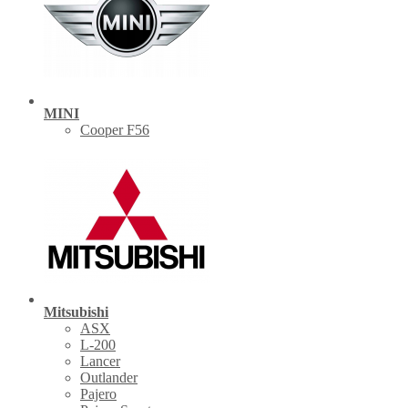
MINI
Cooper F56
Mitsubishi
ASX
L-200
Lancer
Outlander
Pajero