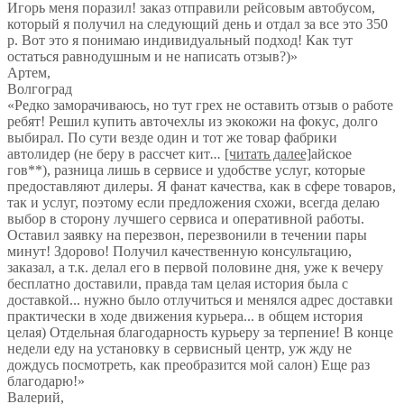
Игорь меня поразил! заказ отправили рейсовым автобусом,
который я получил на следующий день и отдал за все это 350
р. Вот это я понимаю индивидуальный подход! Как тут
остаться равнодушным и не написать отзыв?)
»
Артем
,
Волгоград
«Редко заморачиваюсь, но тут грех не оставить отзыв о работе
ребят! Решил купить авточехлы из экокожи на фокус, долго
выбирал. По сути везде один и тот же товар фабрики
автолидер (не беру в рассчет кит
...
[читать далее]
айское
гов**), разница лишь в сервисе и удобстве услуг, которые
предоставляют дилеры. Я фанат качества, как в сфере товаров,
так и услуг, поэтому если предложения схожи, всегда делаю
выбор в сторону лучшего сервиса и оперативной работы.
Оставил заявку на перезвон, перезвонили в течении пары
минут! Здорово! Получил качественную консультацию,
заказал, а т.к. делал его в первой половине дня, уже к вечеру
бесплатно доставили, правда там целая история была с
доставкой... нужно было отлучиться и менялся адрес доставки
практически в ходе движения курьера... в общем история
целая) Отдельная благодарность курьеру за терпение! В конце
недели еду на установку в сервисный центр, уж жду не
дождусь посмотреть, как преобразится мой салон) Еще раз
благодарю!
»
Валерий
,