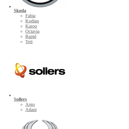
Skoda
Fabia
Kodiaq
Karoq
Octavia
Rapid
Yeti
Sollers
Argo
Atlant