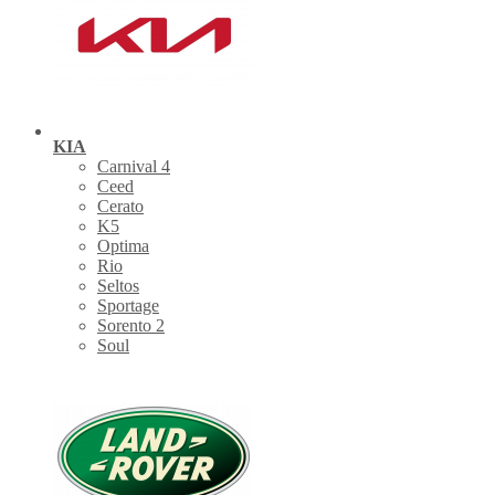
KIA
Carnival 4
Ceed
Cerato
K5
Optima
Rio
Seltos
Sportage
Sorento 2
Soul