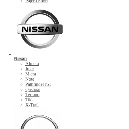
Pajero Sport
Nissan
Almera
Juke
Micra
Note
Pathfinder r51
Qashqai
Terrano
Tiida
X-Trail