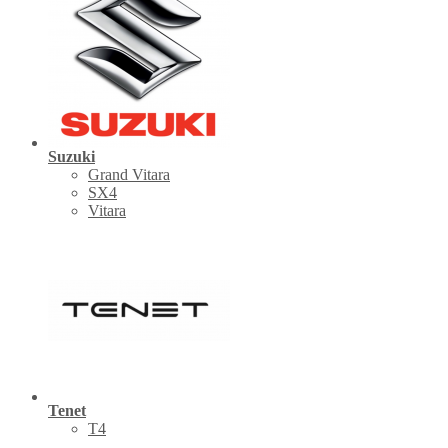
Suzuki
Grand Vitara
SX4
Vitara
Tenet
Т4