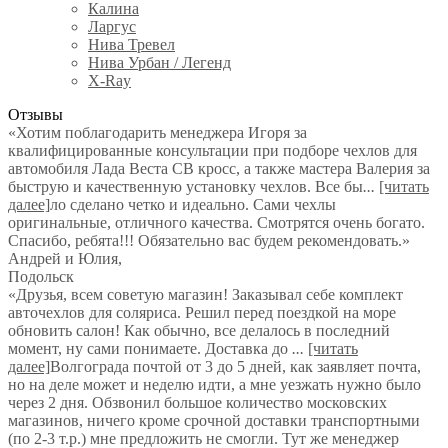
Калина
Ларгус
Нива Тревел
Нива Урбан / Легенд
X-Ray
Отзывы
«Хотим поблагодарить менеджера Игоря за
квалифицированные консультации при подборе чехлов для
автомобиля Лада Веста СВ кросс, а также мастера Валерия за
быструю и качественную установку чехлов. Все бы
...
[читать
далее]
ло сделано четко и идеально. Сами чехлы
оригинальные, отличного качества. Смотрятся очень богато.
Спасибо, ребята!!! Обязательно вас будем рекомендовать.
»
Андрей и Юлия
,
Подольск
«Друзья, всем советую магазин! Заказывал себе комплект
авточехлов для соляриса. Решил перед поездкой на море
обновить салон! Как обычно, все делалось в последний
момент, ну сами понимаете. Доставка до
...
[читать
далее]
Волгограда почтой от 3 до 5 дней, как заявляет почта,
но на деле может и неделю идти, а мне уезжать нужно было
через 2 дня. Обзвонил большое количество московских
магазинов, ничего кроме срочной доставки транспортными
(по 2-3 т.р.) мне предложить не смогли. Тут же менеджер