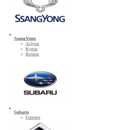
SsangYong
Actyon
Kyron
Rexton
Subaru
Forester