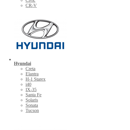
Civic
CR-V
Hyundai
Creta
Elantra
H-1 Starex
i40
IX-35
Santa Fe
Solaris
Sonata
Tucson