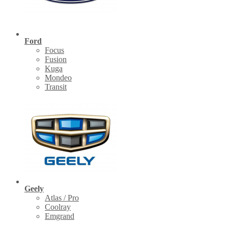
Ford
Focus
Fusion
Kuga
Mondeo
Transit
Geely
Atlas / Pro
Coolray
Emgrand