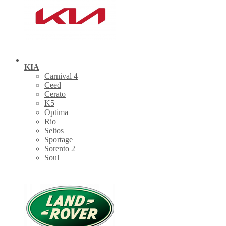
KIA
Carnival 4
Ceed
Cerato
K5
Optima
Rio
Seltos
Sportage
Sorento 2
Soul