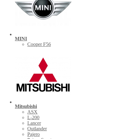
MINI
Cooper F56
Mitsubishi
ASX
L-200
Lancer
Outlander
Pajero