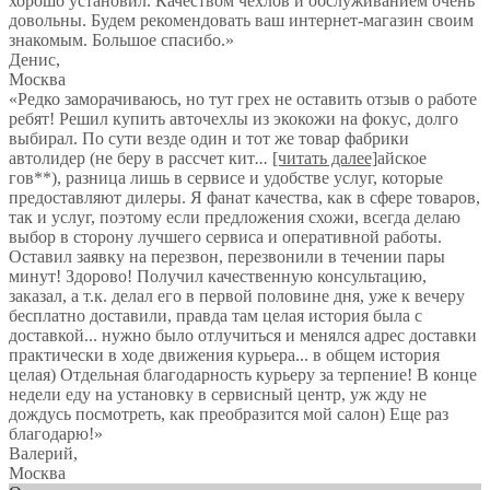
хорошо установил. Качеством чехлов и обслуживанием очень
довольны. Будем рекомендовать ваш интернет-магазин своим
знакомым. Большое спасибо.
»
Денис
,
Москва
«Редко заморачиваюсь, но тут грех не оставить отзыв о работе
ребят! Решил купить авточехлы из экокожи на фокус, долго
выбирал. По сути везде один и тот же товар фабрики
автолидер (не беру в рассчет кит
...
[читать далее]
айское
гов**), разница лишь в сервисе и удобстве услуг, которые
предоставляют дилеры. Я фанат качества, как в сфере товаров,
так и услуг, поэтому если предложения схожи, всегда делаю
выбор в сторону лучшего сервиса и оперативной работы.
Оставил заявку на перезвон, перезвонили в течении пары
минут! Здорово! Получил качественную консультацию,
заказал, а т.к. делал его в первой половине дня, уже к вечеру
бесплатно доставили, правда там целая история была с
доставкой... нужно было отлучиться и менялся адрес доставки
практически в ходе движения курьера... в общем история
целая) Отдельная благодарность курьеру за терпение! В конце
недели еду на установку в сервисный центр, уж жду не
дождусь посмотреть, как преобразится мой салон) Еще раз
благодарю!
»
Валерий
,
Москва