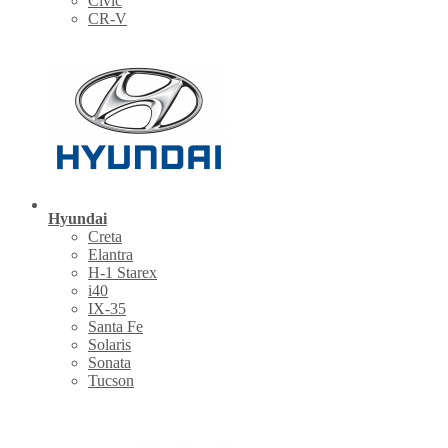
Civic
CR-V
Hyundai
Creta
Elantra
H-1 Starex
i40
IX-35
Santa Fe
Solaris
Sonata
Tucson