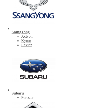
SsangYong
Actyon
Kyron
Rexton
Subaru
Forester