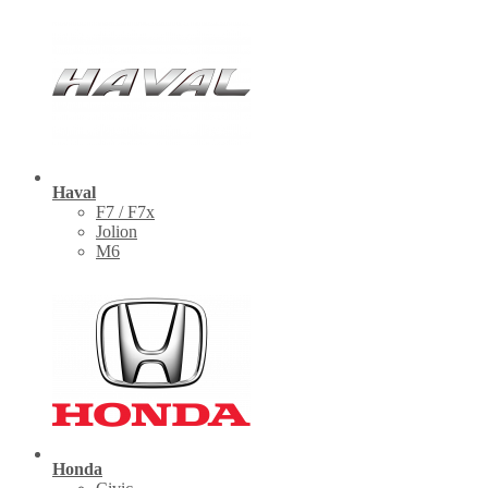
Haval
F7 / F7x
Jolion
M6
Honda