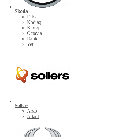
Skoda
Fabia
Kodiaq
Karoq
Octavia
Rapid
Yeti
Sollers
Argo
Atlant