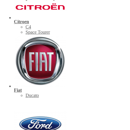
Citroen
C4
Space Tourer
Fiat
Ducato