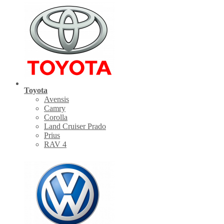
Toyota
Avensis
Camry
Corolla
Land Cruiser Prado
Prius
RAV 4