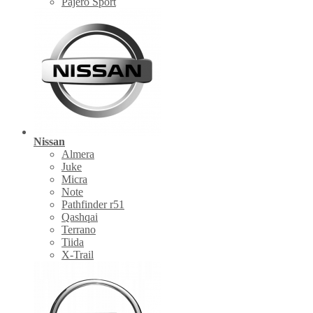
Pajero Sport
Nissan
Almera
Juke
Micra
Note
Pathfinder r51
Qashqai
Terrano
Tiida
X-Trail