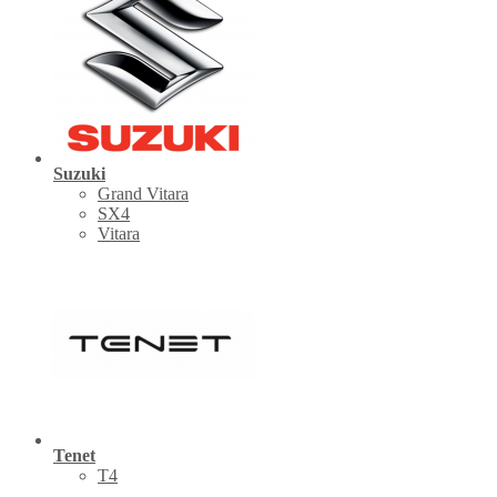
Suzuki
Grand Vitara
SX4
Vitara
Tenet
Т4