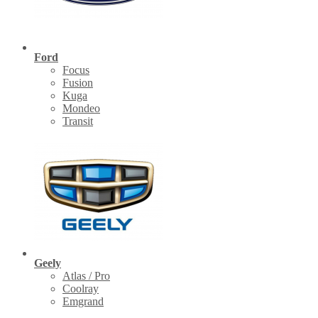
Ford
Focus
Fusion
Kuga
Mondeo
Transit
Geely
Atlas / Pro
Coolray
Emgrand