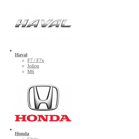
Haval
F7 / F7x
Jolion
M6
Honda