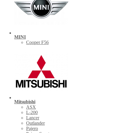
MINI
Cooper F56
Mitsubishi
ASX
L-200
Lancer
Outlander
Pajero