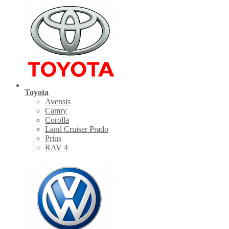
Toyota
Avensis
Camry
Corolla
Land Cruiser Prado
Prius
RAV 4