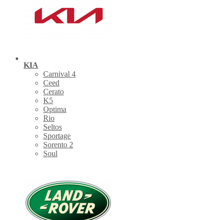
KIA
Carnival 4
Ceed
Cerato
K5
Optima
Rio
Seltos
Sportage
Sorento 2
Soul