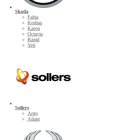
Skoda
Fabia
Kodiaq
Karoq
Octavia
Rapid
Yeti
Sollers
Argo
Atlant