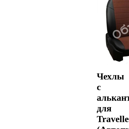
Чехлы
с
алькан
для
Travelle