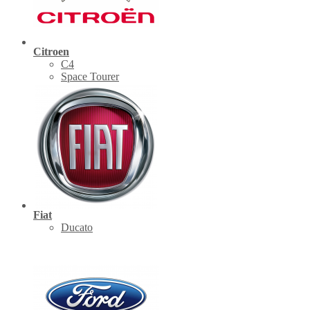
Citroen
C4
Space Tourer
Fiat
Ducato