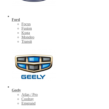
Ford
Focus
Fusion
Kuga
Mondeo
Transit
Geely
Atlas / Pro
Coolray
Emgrand