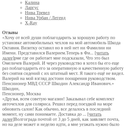
Калина
Ларгус
Нива Тревел
Нива Урбан / Легенд
X-Ray
Отзывы
«Хочу от всей души поблагодарить за хорошую работу по
установке автомобильных чехлов на мой автомобиль Шкода
Октавия. Визитку оставил но в ней нет ни Фамилии ни
Имени. Представился Валерием.Теперь в Фи
...
[читать
далее]
рме где он работает мне подсказали, Что это был
Омеличев Валерий. И через руководство я хотел бы его еще
раз поблагодарить его за оперативную и качественную работу
без снятия сидений с их штатный мест. Я такого ещё не видел.
Валерий на мой взгляд достоин поощрения руководством.
Пенсиионер МВД СССР Шкодин Александр Иванович.
»
Шкодин
,
Пенсионер, Москва
«Друзья, всем советую магазин! Заказывал себе комплект
авточехлов для соляриса. Решил перед поездкой на море
обновить салон! Как обычно, все делалось в последний
момент, ну сами понимаете. Доставка до
...
[читать
далее]
Волгограда почтой от 3 до 5 дней, как заявляет почта,
но на деле может и неделю идти, а мне уезжать нужно было