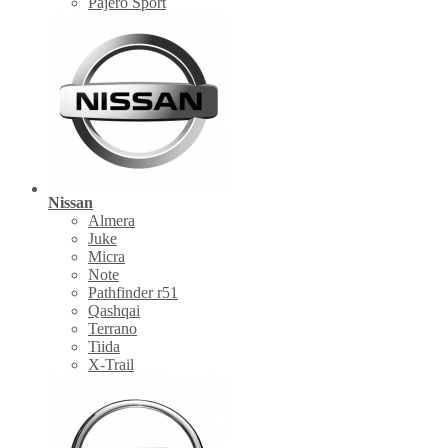
Pajero Sport
Nissan
Almera
Juke
Micra
Note
Pathfinder r51
Qashqai
Terrano
Tiida
X-Trail