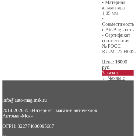
• Материал –
алькантара
1,05 мм
•
Совместимость
с Air-Bag - есть
• Сертификат
соответствия
№ РОСС
RU.МТ25.Н005
Цена:
16000
руб.
Заказать
←
Чехлы с
алькантарой
ромб на
Travell...
info@auto-mag.msk.ru
Чехлы с
алькантарой
2014-2026 © «Интернет - магазин авточехлов
ромб на
Автомаг-Мск»
Travell...
→
ОГРН: 322774600095687