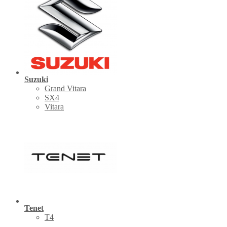
Suzuki
Grand Vitara
SX4
Vitara
Tenet
Т4