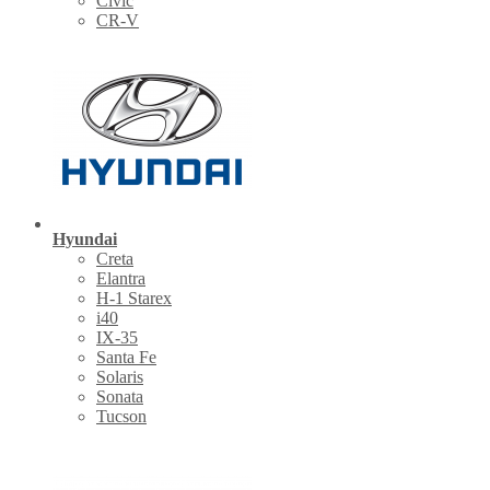
Civic
CR-V
Hyundai
Creta
Elantra
H-1 Starex
i40
IX-35
Santa Fe
Solaris
Sonata
Tucson