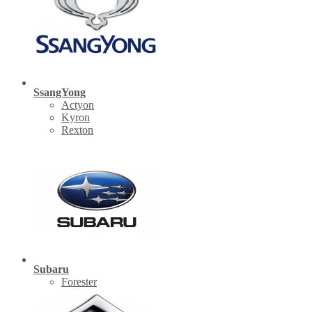
SsangYong
Actyon
Kyron
Rexton
Subaru
Forester