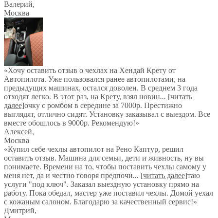
Валерий
,
Москва
«Хочу оставить отзыв о чехлах на Хендай Крету от
Автопилота. Уже пользовался ранее автопилотами, на
предыдущих машинах, остался доволен. В среднем 3 года
отходят легко. В этот раз, на Крету, взял новин
...
[читать
далее]
очку с ромбом в середине за 7000р. Престижно
выглядят, отлично сидят. Установку заказывал с выездом. Все
вместе обошлось в 9000р. Рекомендую!
»
Алексей
,
Москва
«Купил себе чехлы автопилот на Рено Каптур, решил
оставить отзыв. Машина для семьи, дети и живность, ну вы
понимаете. Времени на то, чтобы поставить чехлы самому у
меня нет, да и честно говоря предпочи
...
[читать далее]
таю
услуги "под ключ". Заказал выездную установку прямо на
работу. Пока обедал, мастер уже поставил чехлы. Домой уехал
с кожаным салоном. Благодарю за качественный сервис!
»
Дмитрий
,