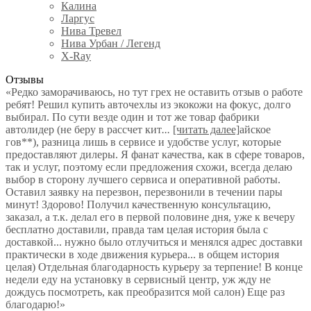
Калина
Ларгус
Нива Тревел
Нива Урбан / Легенд
X-Ray
Отзывы
«Редко заморачиваюсь, но тут грех не оставить отзыв о работе
ребят! Решил купить авточехлы из экокожи на фокус, долго
выбирал. По сути везде один и тот же товар фабрики
автолидер (не беру в рассчет кит
...
[читать далее]
айское
гов**), разница лишь в сервисе и удобстве услуг, которые
предоставляют дилеры. Я фанат качества, как в сфере товаров,
так и услуг, поэтому если предложения схожи, всегда делаю
выбор в сторону лучшего сервиса и оперативной работы.
Оставил заявку на перезвон, перезвонили в течении пары
минут! Здорово! Получил качественную консультацию,
заказал, а т.к. делал его в первой половине дня, уже к вечеру
бесплатно доставили, правда там целая история была с
доставкой... нужно было отлучиться и менялся адрес доставки
практически в ходе движения курьера... в общем история
целая) Отдельная благодарность курьеру за терпение! В конце
недели еду на установку в сервисный центр, уж жду не
дождусь посмотреть, как преобразится мой салон) Еще раз
благодарю!
»