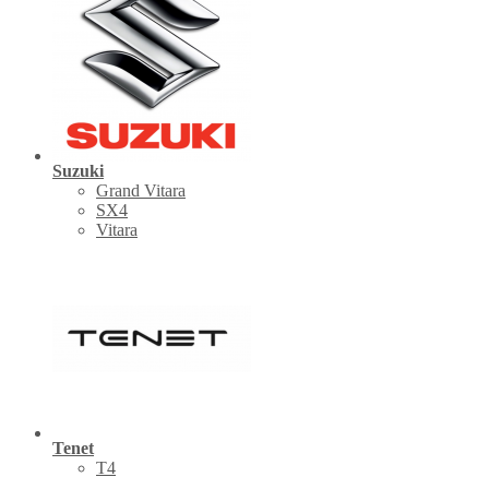
Suzuki
Grand Vitara
SX4
Vitara
Tenet
Т4