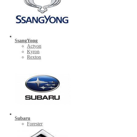
SsangYong
Actyon
Kyron
Rexton
Subaru
Forester