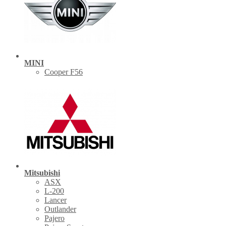
MINI
Cooper F56
Mitsubishi
ASX
L-200
Lancer
Outlander
Pajero