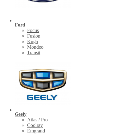
Ford
Focus
Fusion
Kuga
Mondeo
Transit
Geely
Atlas / Pro
Coolray
Emgrand