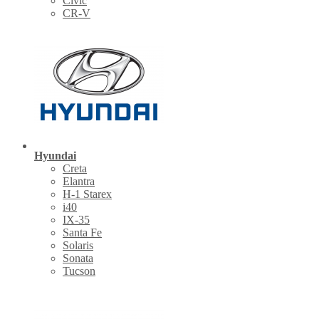
Civic
CR-V
Hyundai
Creta
Elantra
H-1 Starex
i40
IX-35
Santa Fe
Solaris
Sonata
Tucson