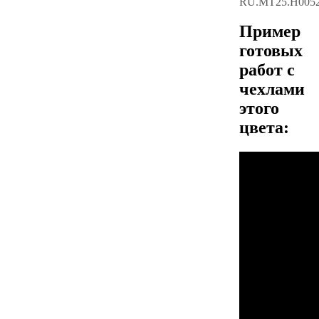
RU.МТ25.Н005
Пример
готовых
работ с
чехлами
этого
цвета: