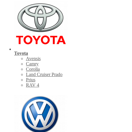
Toyota
Avensis
Camry
Corolla
Land Cruiser Prado
Prius
RAV 4