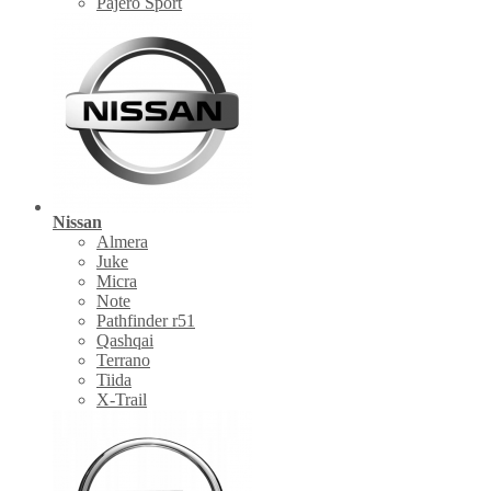
Pajero Sport
Nissan
Almera
Juke
Micra
Note
Pathfinder r51
Qashqai
Terrano
Tiida
X-Trail