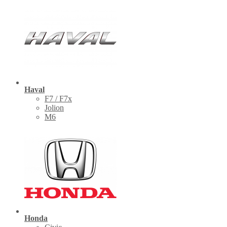
Haval
F7 / F7x
Jolion
M6
Honda