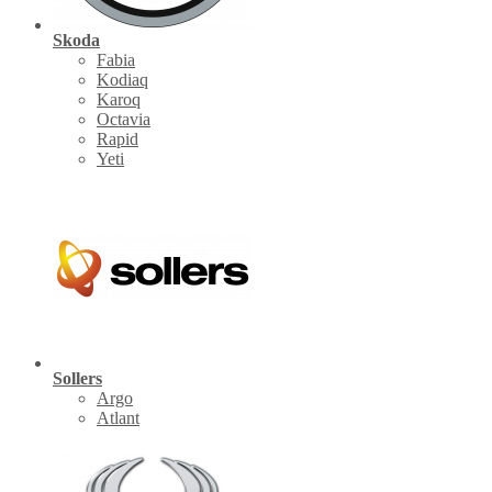
Skoda
Fabia
Kodiaq
Karoq
Octavia
Rapid
Yeti
Sollers
Argo
Atlant