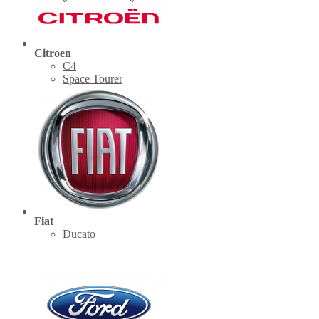
Citroen
C4
Space Tourer
Fiat
Ducato