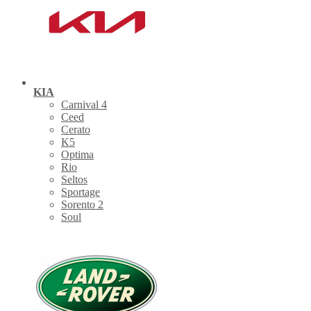
KIA
Carnival 4
Ceed
Cerato
K5
Optima
Rio
Seltos
Sportage
Sorento 2
Soul