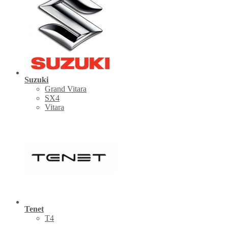
Suzuki
Grand Vitara
SX4
Vitara
Tenet
Т4