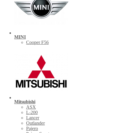
MINI
Cooper F56
Mitsubishi
ASX
L-200
Lancer
Outlander
Pajero