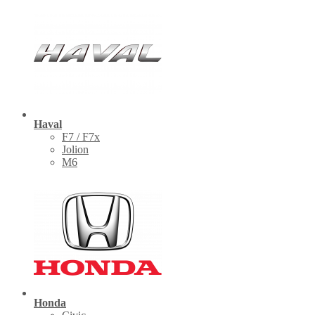
Haval
F7 / F7x
Jolion
M6
Honda