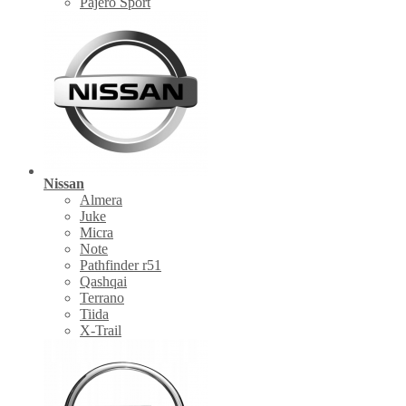
Pajero Sport
Nissan
Almera
Juke
Micra
Note
Pathfinder r51
Qashqai
Terrano
Tiida
X-Trail