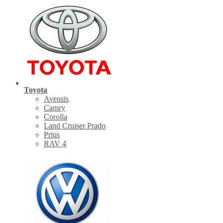
Toyota
Avensis
Camry
Corolla
Land Cruiser Prado
Prius
RAV 4