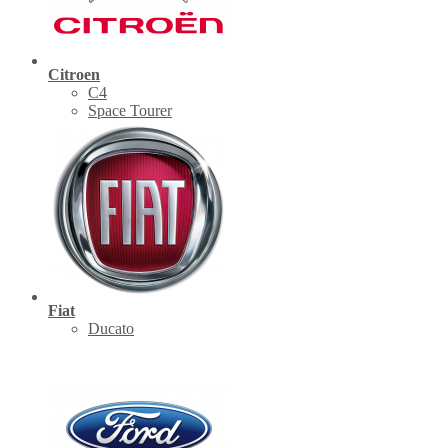
Citroen
C4
Space Tourer
Fiat
Ducato