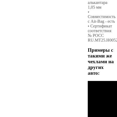
алькантара
1,05 мм
•
Совместимость
с Air-Bag - есть
• Сертификат
соответствия
№ РОСС
RU.МТ25.Н005
Примеры с
такими же
чехлами на
других
авто: