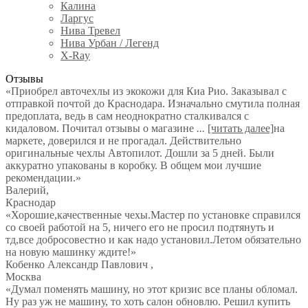
Калина
Ларгус
Нива Тревел
Нива Урбан / Легенд
X-Ray
Отзывы
«Приобрел авточехлы из экокожи для Киа Рио. Заказывал с
отправкой почтой до Краснодара. Изначально смутила полная
предоплата, ведь в сам неоднократно сталкивался с
кидаловом. Почитал отзывы о магазине
...
[читать далее]
на
маркете, доверился и не прогадал. Действительно
оригинальные чехлы Автопилот. Дошли за 5 дней. Были
аккуратно упакованы в коробку. В общем мои лучшие
рекомендации.
»
Валерий
,
Краснодар
«Хорошие,качественные чехы.Мастер по установке справился
со своей работой на 5, ничего его не просил подтянуть и
тд,все добросовестно и как надо установил.Летом обязательно
на новую машинку ждите!»
Кобенко Александр Павлович
,
Москва
«Думал поменять машину, но этот кризис все планы обломал.
Ну раз уж не машину, то хоть салон обновлю. Решил купить