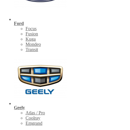
Ford
Focus
Fusion
Kuga
Mondeo
Transit
Geely
Atlas / Pro
Coolray
Emgrand