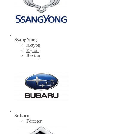
SsangYong
Actyon
Kyron
Rexton
Subaru
Forester