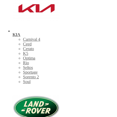
KIA
Carnival 4
Ceed
Cerato
K5
Optima
Rio
Seltos
Sportage
Sorento 2
Soul