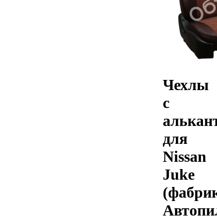
Чехлы
с
алькан
для
Nissan
Juke
(фабри
Автопи