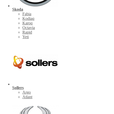
Skoda
Fabia
Kodiaq
Karoq
Octavia
Rapid
Yeti
Sollers
Argo
Atlant