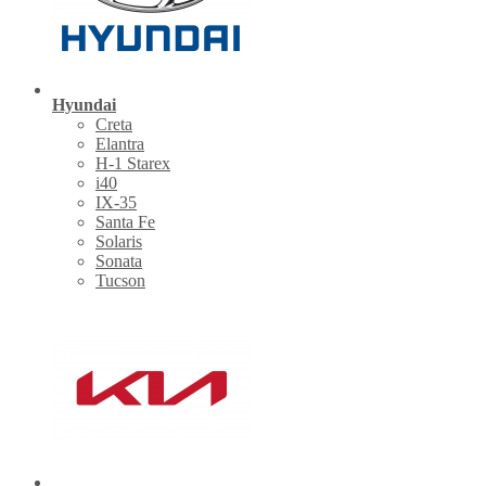
Hyundai
Creta
Elantra
H-1 Starex
i40
IX-35
Santa Fe
Solaris
Sonata
Tucson