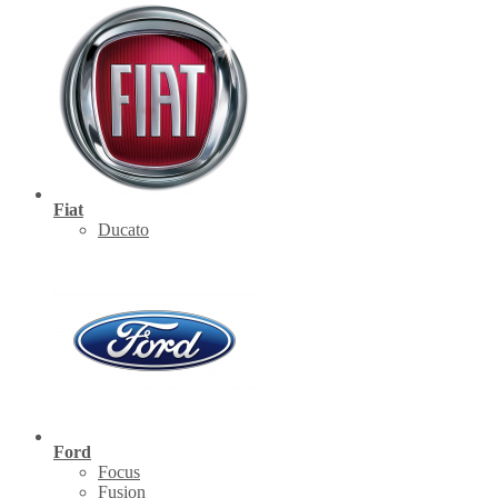
Fiat
Ducato
Ford
Focus
Fusion