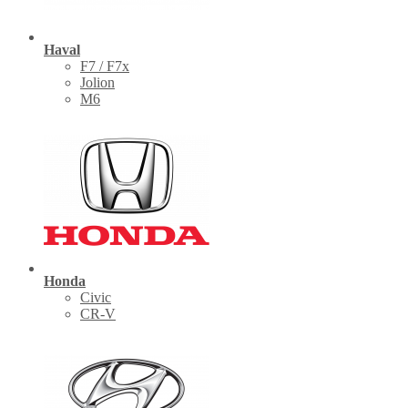
Haval
F7 / F7x
Jolion
M6
Honda
Civic
CR-V