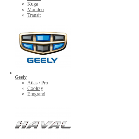
Kuga
Mondeo
Transit
Geely
Atlas / Pro
Coolray
Emgrand