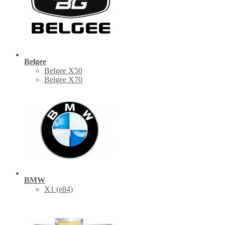
Belgee
Belgee X50
Belgee X70
BMW
X1 (е84)