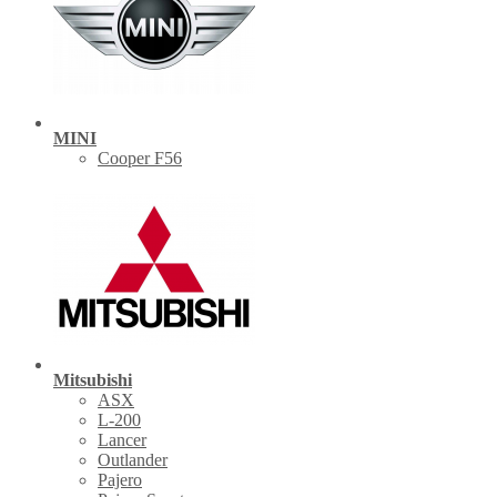
MINI
Cooper F56
Mitsubishi
ASX
L-200
Lancer
Outlander
Pajero