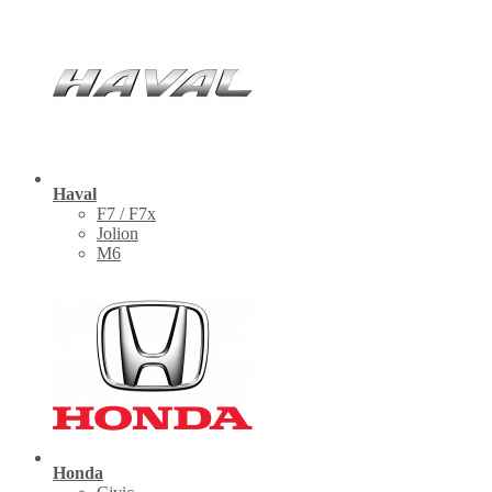
Haval
F7 / F7x
Jolion
M6
Honda