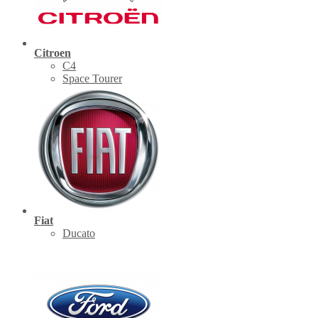
Citroen
C4
Space Tourer
Fiat
Ducato