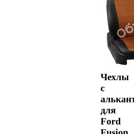
Чехлы
с
алькан
для
Ford
Fusion