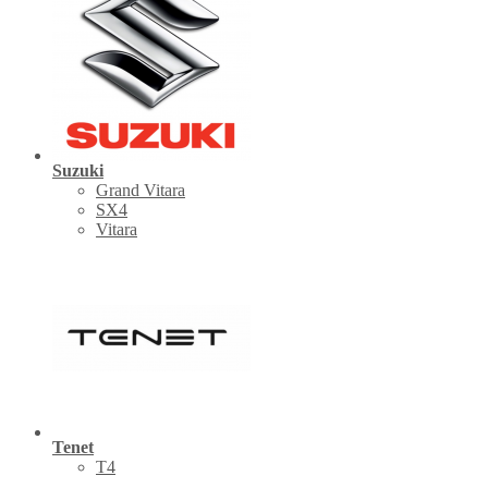
Suzuki
Grand Vitara
SX4
Vitara
Tenet
Т4