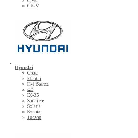
Civic
CR-V
Hyundai
Creta
Elantra
H-1 Starex
i40
IX-35
Santa Fe
Solaris
Sonata
Tucson