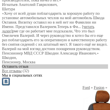
производителей, пока ничего нет.»
Игнатьев Анатолий Гаврилович
,
Шатура
«Хочу от всей души поблагодарить за хорошую работу по
установке автомобильных чехлов на мой автомобиль Шкода
Октавия. Визитку оставил но в ней нет ни Фамилии ни
Имени. Представился Валерием.Теперь в Фи
...
[читать
далее]
рме где он работает мне подсказали, Что это был
Омеличев Валерий. И через руководство я хотел бы его еще
раз поблагодарить его за оперативную и качественную работу
без снятия сидений с их штатный мест. Я такого ещё не видел.
Валерий на мой взгляд достоин поощрения руководством.
Пенсиионер МВД СССР Шкодин Александр Иванович.
»
Шкодин
,
Пенсионер, Москва
Оставить отзыв
Все отзывы
(32)
Мы в социальных сетях
Ford
»
Fusion
»