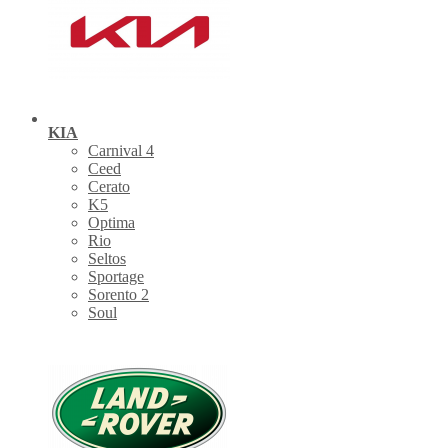
KIA
Carnival 4
Ceed
Cerato
K5
Optima
Rio
Seltos
Sportage
Sorento 2
Soul