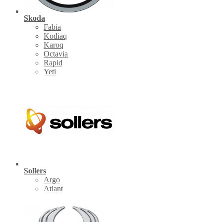
Skoda
Fabia
Kodiaq
Karoq
Octavia
Rapid
Yeti
Sollers
Argo
Atlant