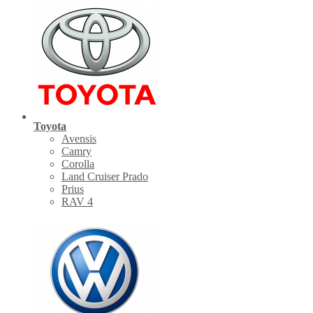
Toyota
Avensis
Camry
Corolla
Land Cruiser Prado
Prius
RAV 4