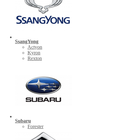
SsangYong
Actyon
Kyron
Rexton
Subaru
Forester