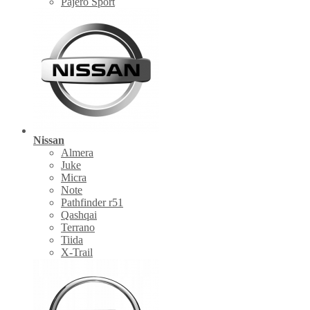
Pajero Sport
Nissan
Almera
Juke
Micra
Note
Pathfinder r51
Qashqai
Terrano
Tiida
X-Trail