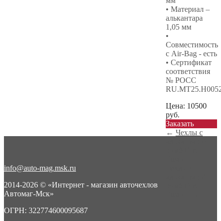
мм
• Материал –
алькантара
1,05 мм
•
Совместимость
с Air-Bag - есть
• Сертификат
соответствия
№ РОСС
RU.МТ25.Н005
Цена:
10500
руб.
Заказать
←
Чехлы с
алькантарой
ромб Ford
Fusio...
info@auto-mag.msk.ru
Чехлы с
алькантарой
2014-2026 © «Интернет - магазин авточехлов
ромб Ford
Автомаг-Мск»
Fusio...
→
ОГРН: 322774600095687