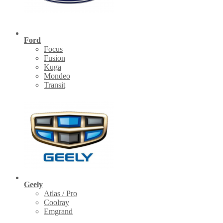
Ford
Focus
Fusion
Kuga
Mondeo
Transit
Geely
Atlas / Pro
Coolray
Emgrand