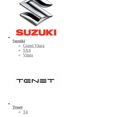
Suzuki
Grand Vitara
SX4
Vitara
Tenet
Т4