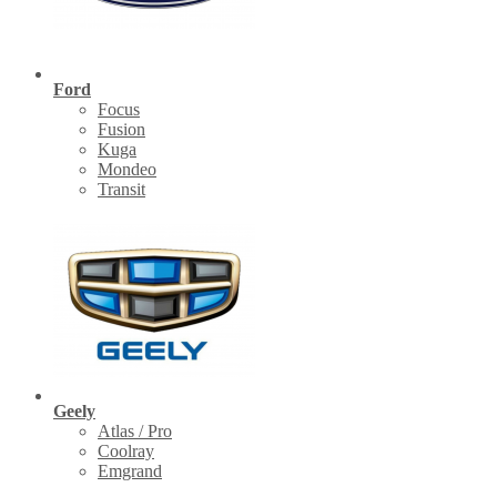
Ford
Focus
Fusion
Kuga
Mondeo
Transit
Geely
Atlas / Pro
Coolray
Emgrand