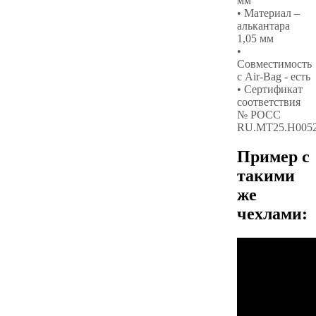
мм
• Материал –
алькантара
1,05 мм
•
Совместимость
с Air-Bag - есть
• Сертификат
соответствия
№ РОСС
RU.МТ25.Н005
Пример с
такими
же
чехлами: