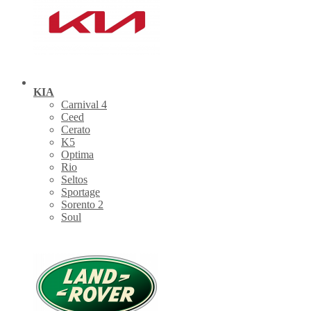
KIA
Carnival 4
Ceed
Cerato
K5
Optima
Rio
Seltos
Sportage
Sorento 2
Soul