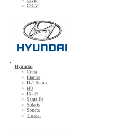
Civic
CR-V
Hyundai
Creta
Elantra
H-1 Starex
i40
IX-35
Santa Fe
Solaris
Sonata
Tucson