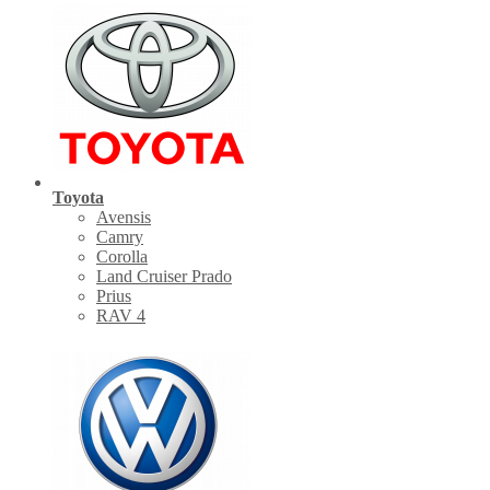
Toyota
Avensis
Camry
Corolla
Land Cruiser Prado
Prius
RAV 4