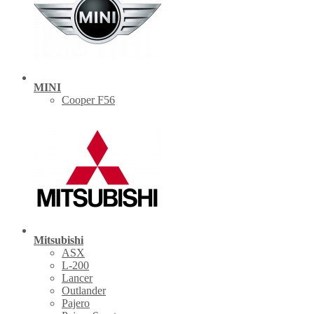
MINI
Cooper F56
Mitsubishi
ASX
L-200
Lancer
Outlander
Pajero