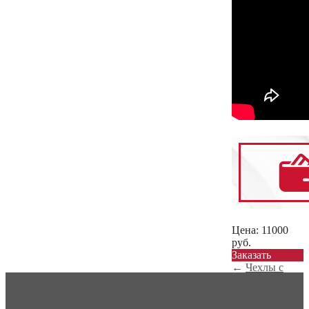
Цена:
11000
руб.
Заказать
←
Чехлы с
алькантарой
для Chevrolet
C...