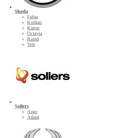
Skoda
Fabia
Kodiaq
Karoq
Octavia
Rapid
Yeti
Sollers
Argo
Atlant