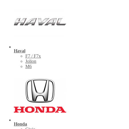
Haval
F7 / F7x
Jolion
M6
Honda