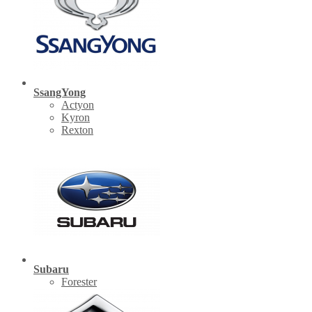
SsangYong
Actyon
Kyron
Rexton
Subaru
Forester