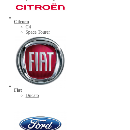
Citroen
C4
Space Tourer
Fiat
Ducato