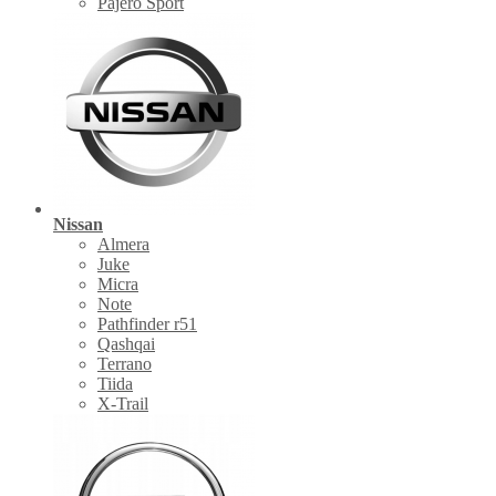
Pajero Sport
Nissan
Almera
Juke
Micra
Note
Pathfinder r51
Qashqai
Terrano
Tiida
X-Trail