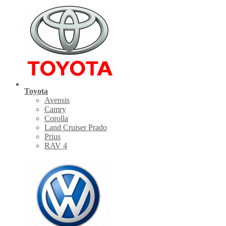
Toyota
Avensis
Camry
Corolla
Land Cruiser Prado
Prius
RAV 4