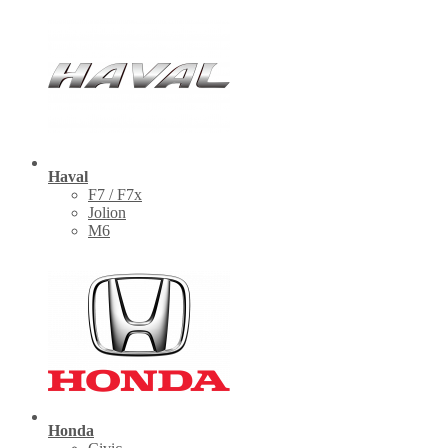
Haval
F7 / F7x
Jolion
M6
Honda