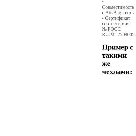
•
Совместимость
с Air-Bag - есть
• Сертификат
соответствия
№ РОСС
RU.МТ25.Н005
Пример с
такими
же
чехлами: