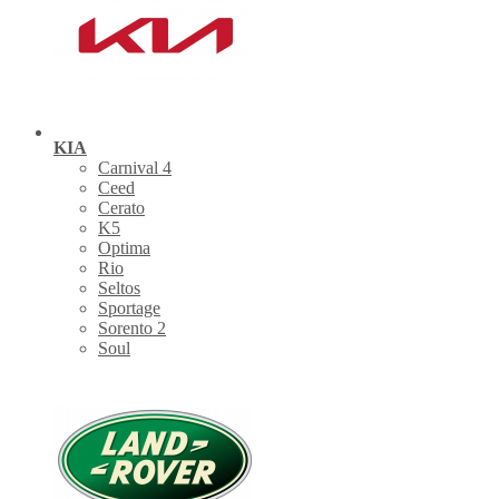
KIA
Carnival 4
Ceed
Cerato
K5
Optima
Rio
Seltos
Sportage
Sorento 2
Soul