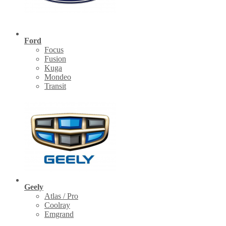
Ford
Focus
Fusion
Kuga
Mondeo
Transit
Geely
Atlas / Pro
Coolray
Emgrand