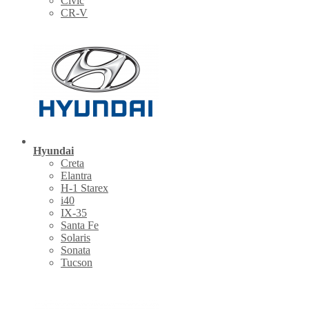
Civic
CR-V
Hyundai
Creta
Elantra
H-1 Starex
i40
IX-35
Santa Fe
Solaris
Sonata
Tucson