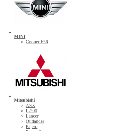
MINI
Cooper F56
Mitsubishi
ASX
L-200
Lancer
Outlander
Pajero