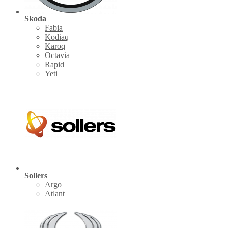
Skoda
Fabia
Kodiaq
Karoq
Octavia
Rapid
Yeti
Sollers
Argo
Atlant