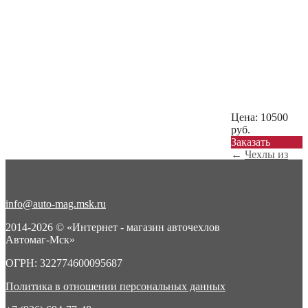
Цена:
10500
руб.
Заказать
←
Чехлы из
экокожи с
ромбом на
Ниву У...
info@auto-mag.msk.ru
Чехлы из
экокожи с
2014-2026 © «Интернет - магазин авточехлов
ромбом на
Автомаг-Мск»
Ниву У...
→
ОГРН: 322774600095687
Политика в отношении персональных данных