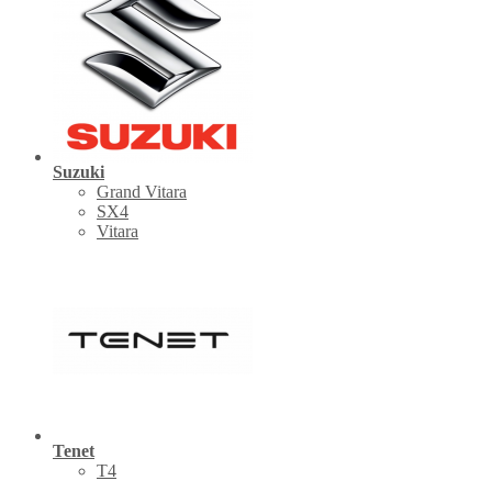
Suzuki
Grand Vitara
SX4
Vitara
Tenet
Т4