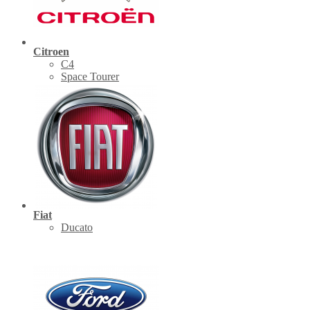
Citroen
C4
Space Tourer
Fiat
Ducato