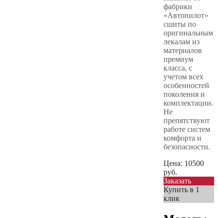
фабрики
«Автопилот»
сшиты по
оригинальным
лекалам из
материалов
премиум
класса, с
учетом всех
особенностей
поколения и
комплектации.
Не
препятствуют
работе систем
комфорта и
безопасности.
Цена:
10500
руб.
Заказать
Купить в 1
клик