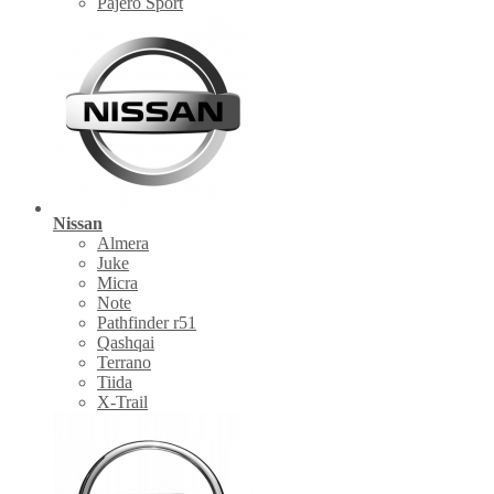
Pajero Sport
Nissan
Almera
Juke
Micra
Note
Pathfinder r51
Qashqai
Terrano
Tiida
X-Trail