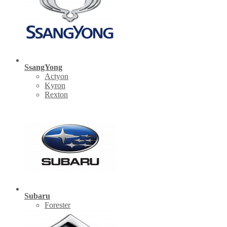
SsangYong
Actyon
Kyron
Rexton
Subaru
Forester