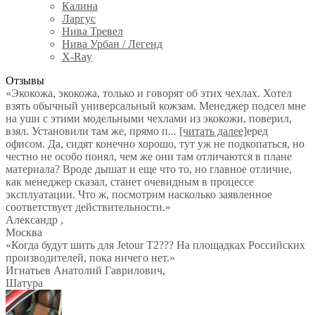
Калина
Ларгус
Нива Тревел
Нива Урбан / Легенд
X-Ray
Отзывы
«Экокожа, экокожа, только и говорят об этих чехлах. Хотел
взять обычный универсальный кожзам. Менеджер подсел мне
на уши с этими модельными чехлами из экокожи, поверил,
взял. Установили там же, прямо п
...
[читать далее]
еред
офисом. Да, сидят конечно хорошо, тут уж не подкопаться, но
честно не особо понял, чем же они там отличаются в плане
материала? Вроде дышат и еще что то, но главное отличие,
как менеджер сказал, станет очевидным в процессе
эксплуатации. Что ж, посмотрим насколько заявленное
соответствует действительности.
»
Александр
,
Москва
«Когда будут шить для Jetour T2??? На площадках Российских
производителей, пока ничего нет.»
Игнатьев Анатолий Гаврилович
,
Шатура