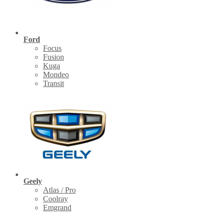
Ford
Focus
Fusion
Kuga
Mondeo
Transit
Geely
Atlas / Pro
Coolray
Emgrand