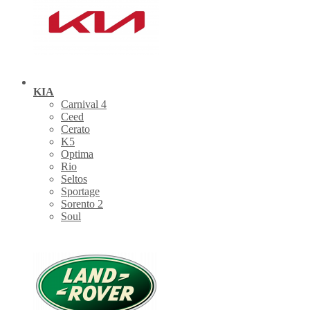
KIA
Carnival 4
Ceed
Cerato
K5
Optima
Rio
Seltos
Sportage
Sorento 2
Soul