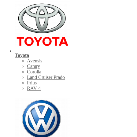
Toyota
Avensis
Camry
Corolla
Land Cruiser Prado
Prius
RAV 4