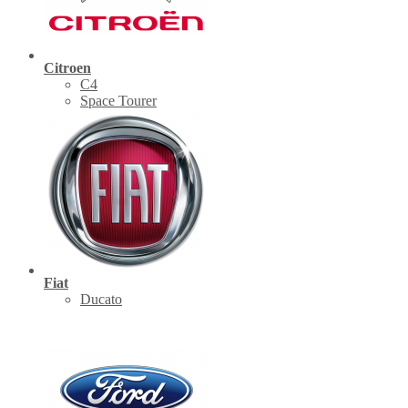
Citroen
C4
Space Tourer
Fiat
Ducato