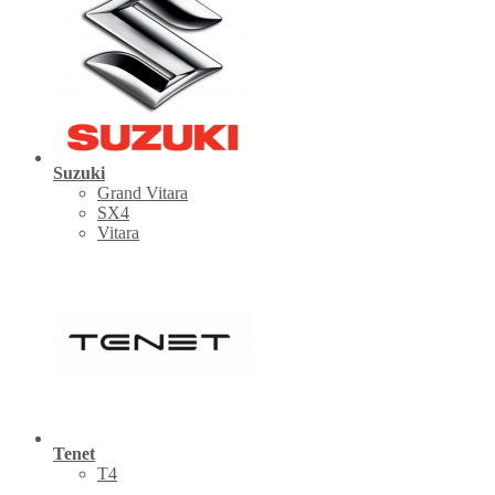
Suzuki
Grand Vitara
SX4
Vitara
Tenet
Т4