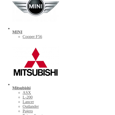
MINI
Cooper F56
Mitsubishi
ASX
L-200
Lancer
Outlander
Pajero