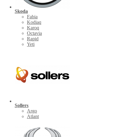
Skoda
Fabia
Kodiaq
Karoq
Octavia
Rapid
Yeti
Sollers
Argo
Atlant