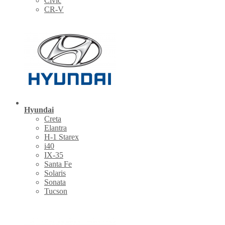
Civic
CR-V
Hyundai
Creta
Elantra
H-1 Starex
i40
IX-35
Santa Fe
Solaris
Sonata
Tucson