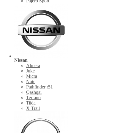
Pajero Sport
Nissan
Almera
Juke
Micra
Note
Pathfinder r51
Qashqai
Terrano
Tiida
X-Trail