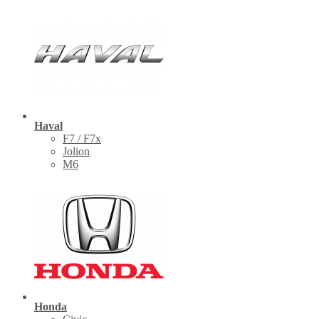
Haval
F7 / F7x
Jolion
M6
Honda