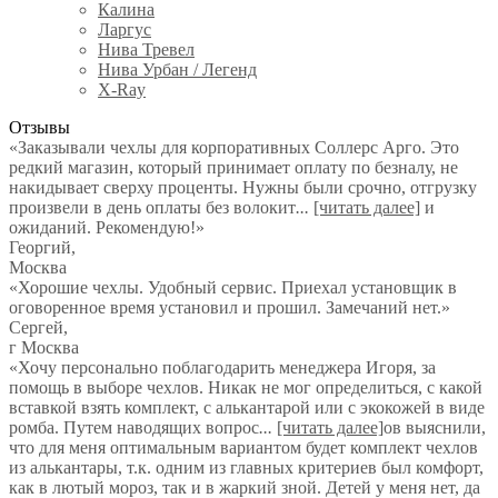
Калина
Ларгус
Нива Тревел
Нива Урбан / Легенд
X-Ray
Отзывы
«Заказывали чехлы для корпоративных Соллерс Арго. Это
редкий магазин, который принимает оплату по безналу, не
накидывает сверху проценты. Нужны были срочно, отгрузку
произвели в день оплаты без волокит
...
[читать далее]
и
ожиданий. Рекомендую!
»
Георгий
,
Москва
«Хорошие чехлы. Удобный сервис. Приехал установщик в
оговоренное время установил и прошил. Замечаний нет.»
Сергей
,
г Москва
«Хочу персонально поблагодарить менеджера Игоря, за
помощь в выборе чехлов. Никак не мог определиться, с какой
вставкой взять комплект, с алькантарой или с экокожей в виде
ромба. Путем наводящих вопрос
...
[читать далее]
ов выяснили,
что для меня оптимальным вариантом будет комплект чехлов
из алькантары, т.к. одним из главных критериев был комфорт,
как в лютый мороз, так и в жаркий зной. Детей у меня нет, да