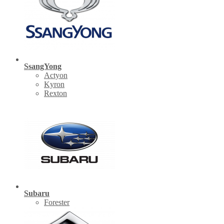
SsangYong
Actyon
Kyron
Rexton
Subaru
Forester