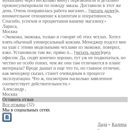
Буквально через несколько минут перезвонили и детально
проконсультировали по поводу заказа. Доставили в этот же
день. Очень понравилась работа магазин
...
[читать далее]
а,
внимательное отношение к клиентам и оперативность.
Спасибо, успехов и процветания вашему магазину.
»
Лариса
,
Москва
«Экокожа, экокожа, только и говорят об этих чехлах. Хотел
взять обычный универсальный кожзам. Менеджер подсел мне
на уши с этими модельными чехлами из экокожи, поверил,
взял. Установили там же, прямо п
...
[читать далее]
еред
офисом. Да, сидят конечно хорошо, тут уж не подкопаться, но
честно не особо понял, чем же они там отличаются в плане
материала? Вроде дышат и еще что то, но главное отличие,
как менеджер сказал, станет очевидным в процессе
эксплуатации. Что ж, посмотрим насколько заявленное
соответствует действительности.
»
Александр
,
Москва
Оставить отзыв
Все отзывы
(32)
Мы в социальных сетях
Лада
»
Калина
»