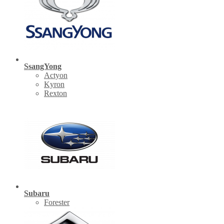
SsangYong
Actyon
Kyron
Rexton
Subaru
Forester