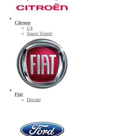
Citroen
C4
Space Tourer
Fiat
Ducato