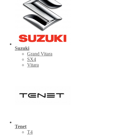
Suzuki
Grand Vitara
SX4
Vitara
Tenet
Т4