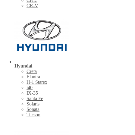
Civic
CR-V
Hyundai
Creta
Elantra
H-1 Starex
i40
IX-35
Santa Fe
Solaris
Sonata
Tucson