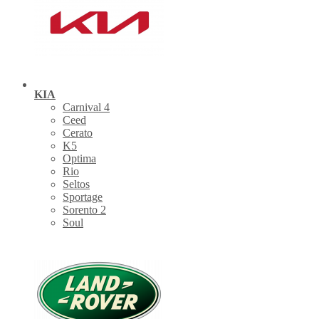
KIA
Carnival 4
Ceed
Cerato
K5
Optima
Rio
Seltos
Sportage
Sorento 2
Soul