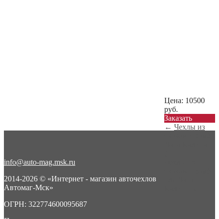
Цена:
10500
руб.
Заказать
←
Чехлы из
экокожи ромб
Лада Калина
(...
info@auto-mag.msk.ru
Чехлы из
экокожи ромб
2014-2026 © «Интернет - магазин авточехлов
для Лада
Автомаг-Мск»
Кали...
→
ОГРН: 322774600095687