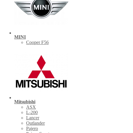
MINI
Cooper F56
Mitsubishi
ASX
L-200
Lancer
Outlander
Pajero