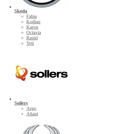
Skoda
Fabia
Kodiaq
Karoq
Octavia
Rapid
Yeti
Sollers
Argo
Atlant