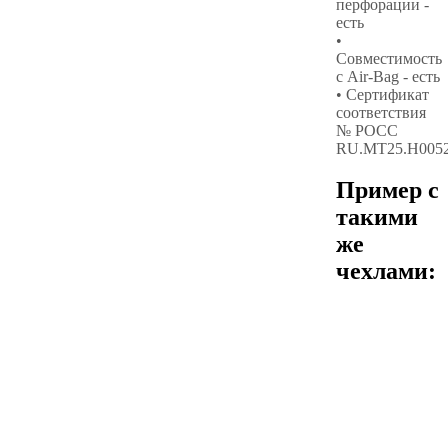
перфорации -
есть
•
Совместимость
с Air-Bag - есть
• Сертификат
соответствия
№ РОСС
RU.МТ25.Н005
Пример с
такими
же
чехлами: