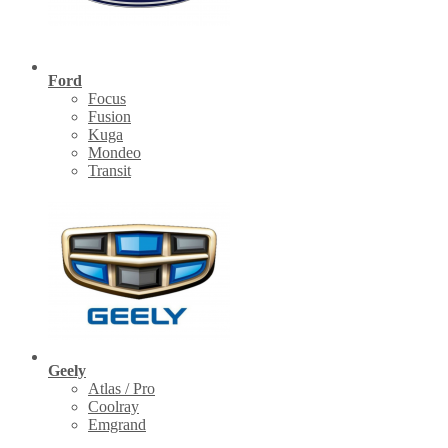
Ford
Focus
Fusion
Kuga
Mondeo
Transit
Geely
Atlas / Pro
Coolray
Emgrand