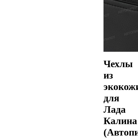
Чехлы
из
экокож
для
Лада
Калина
(Автоп