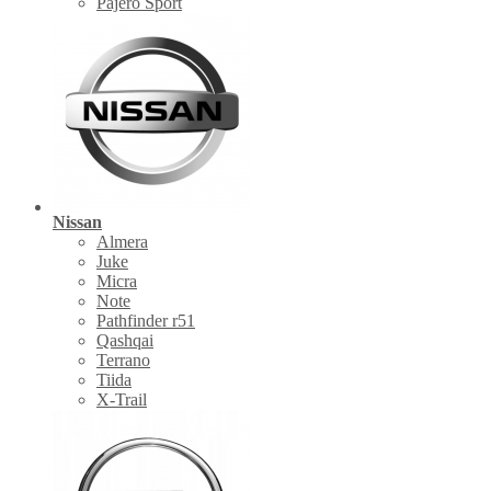
Pajero Sport
Nissan
Almera
Juke
Micra
Note
Pathfinder r51
Qashqai
Terrano
Tiida
X-Trail