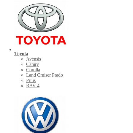
Toyota
Avensis
Camry
Corolla
Land Cruiser Prado
Prius
RAV 4