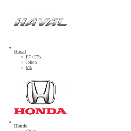
Haval
F7 / F7x
Jolion
M6
Honda