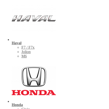
Haval
F7 / F7x
Jolion
M6
Honda