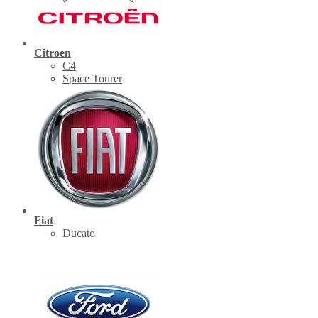
Citroen
C4
Space Tourer
Fiat
Ducato