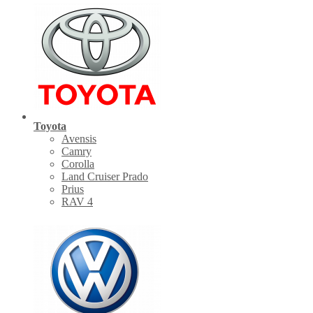
Toyota
Avensis
Camry
Corolla
Land Cruiser Prado
Prius
RAV 4