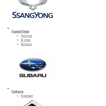
SsangYong
Actyon
Kyron
Rexton
Subaru
Forester