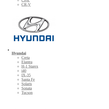
Civic
CR-V
Hyundai
Creta
Elantra
H-1 Starex
i40
IX-35
Santa Fe
Solaris
Sonata
Tucson