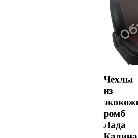
Чехлы
из
экокож
ромб
Лада
Калина