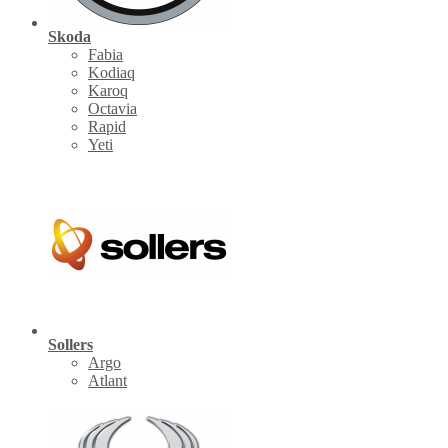
Skoda
Fabia
Kodiaq
Karoq
Octavia
Rapid
Yeti
Sollers
Argo
Atlant