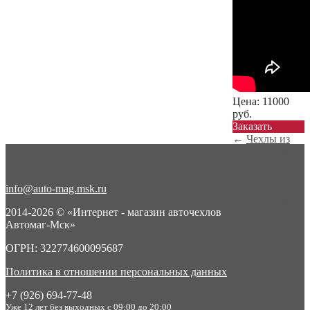
Цена:
11000
руб.
Заказать
←
Чехлы из
экокожи для
Лада Калина
(А...
info@auto-mag.msk.ru
Чехлы из
экокожи для
2014-2026 © «Интернет - магазин авточехлов
Лада Калина
Автомаг-Мск»
(А...
→
ОГРН: 322774600095687
Политика в отношении персональных данных
+7 (926) 694-77-48
Уже 12 лет без выходных с 09:00 до 20:00