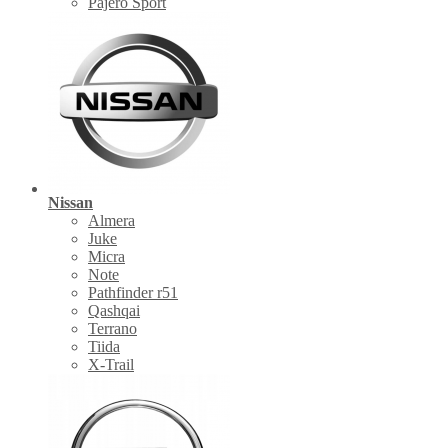
Pajero Sport
Nissan
Almera
Juke
Micra
Note
Pathfinder r51
Qashqai
Terrano
Tiida
X-Trail