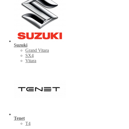
Suzuki
Grand Vitara
SX4
Vitara
Tenet
Т4