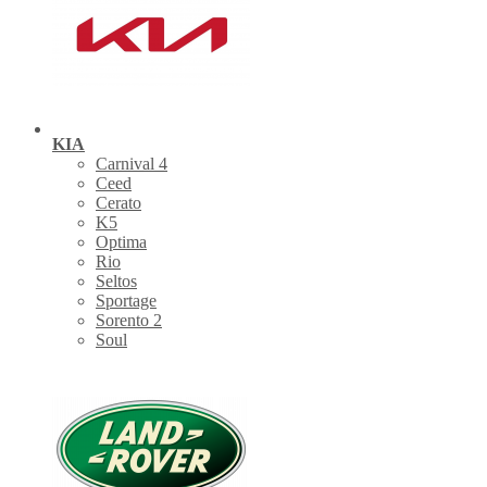
KIA
Carnival 4
Ceed
Cerato
K5
Optima
Rio
Seltos
Sportage
Sorento 2
Soul