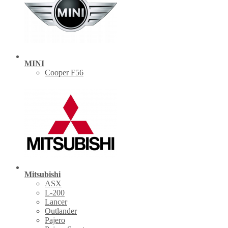
MINI
Cooper F56
Mitsubishi
ASX
L-200
Lancer
Outlander
Pajero