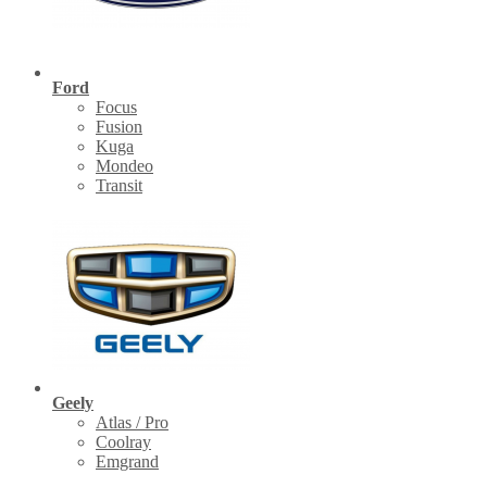
Ford
Focus
Fusion
Kuga
Mondeo
Transit
Geely
Atlas / Pro
Coolray
Emgrand