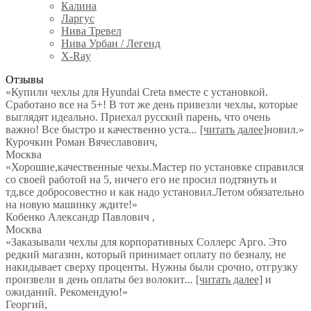
Калина
Ларгус
Нива Тревел
Нива Урбан / Легенд
X-Ray
Отзывы
«Купили чехлы для Hyundai Creta вместе с установкой.
Сработано все на 5+! В тот же день привезли чехлы, которые
выглядят идеально. Приехал русский парень, что очень
важно! Все быстро и качественно уста
...
[читать далее]
новил.
»
Курочкин Роман Вячеславович
,
Москва
«Хорошие,качественные чехы.Мастер по установке справился
со своей работой на 5, ничего его не просил подтянуть и
тд,все добросовестно и как надо установил.Летом обязательно
на новую машинку ждите!»
Кобенко Александр Павлович
,
Москва
«Заказывали чехлы для корпоративных Соллерс Арго. Это
редкий магазин, который принимает оплату по безналу, не
накидывает сверху проценты. Нужны были срочно, отгрузку
произвели в день оплаты без волокит
...
[читать далее]
и
ожиданий. Рекомендую!
»
Георгий
,