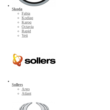
Skoda
Fabia
Kodiaq
Karoq
Octavia
Rapid
Yeti
Sollers
Argo
Atlant