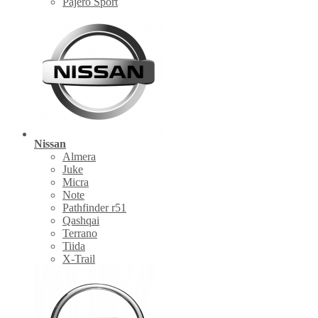
Pajero Sport
Nissan
Almera
Juke
Micra
Note
Pathfinder r51
Qashqai
Terrano
Tiida
X-Trail