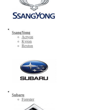
SsangYong
Actyon
Kyron
Rexton
Subaru
Forester