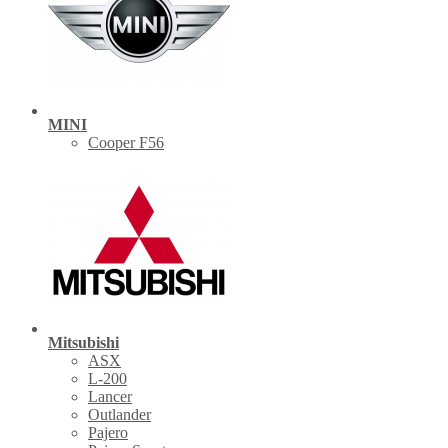
MINI
Cooper F56
Mitsubishi
ASX
L-200
Lancer
Outlander
Pajero