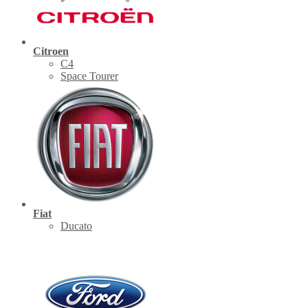
Citroen
C4
Space Tourer
Fiat
Ducato