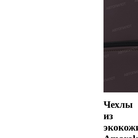
Чехлы
из
экокож