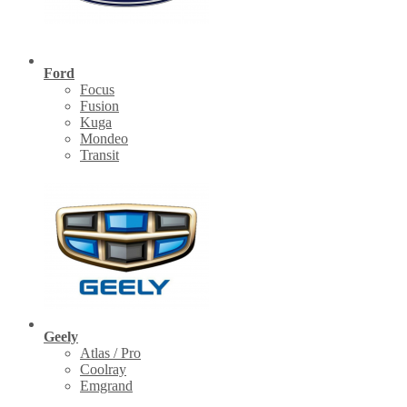
Ford
Focus
Fusion
Kuga
Mondeo
Transit
Geely
Atlas / Pro
Coolray
Emgrand