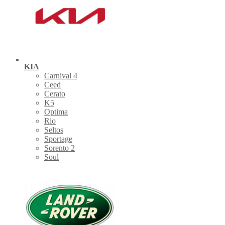
KIA
Carnival 4
Ceed
Cerato
K5
Optima
Rio
Seltos
Sportage
Sorento 2
Soul