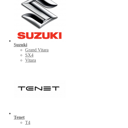
Suzuki
Grand Vitara
SX4
Vitara
Tenet
Т4