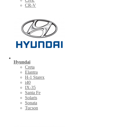
Civic
CR-V
Hyundai
Creta
Elantra
H-1 Starex
i40
IX-35
Santa Fe
Solaris
Sonata
Tucson