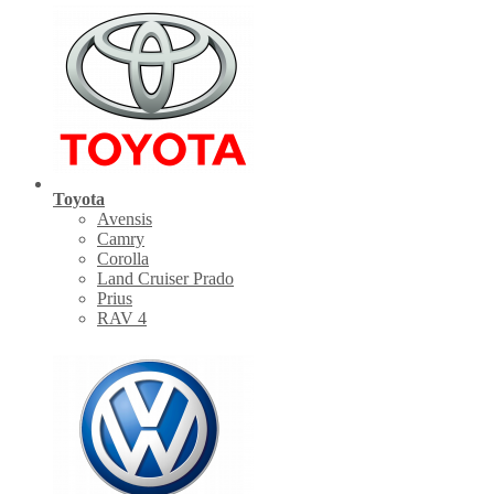
Toyota
Avensis
Camry
Corolla
Land Cruiser Prado
Prius
RAV 4