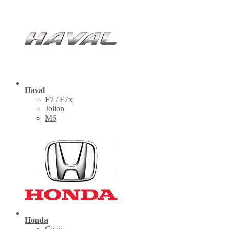
Haval
F7 / F7x
Jolion
M6
Honda