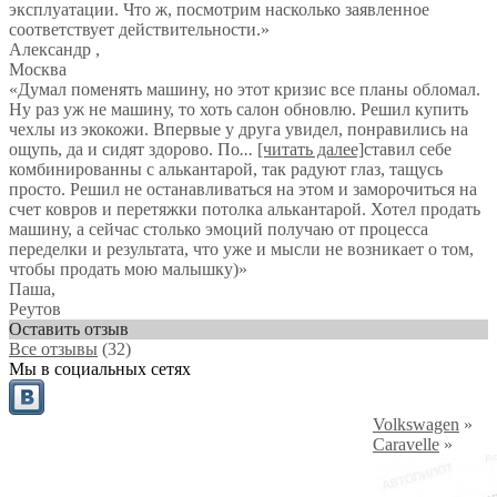
эксплуатации. Что ж, посмотрим насколько заявленное
соответствует действительности.
»
Александр
,
Москва
«Думал поменять машину, но этот кризис все планы обломал.
Ну раз уж не машину, то хоть салон обновлю. Решил купить
чехлы из экокожи. Впервые у друга увидел, понравились на
ощупь, да и сидят здорово. По
...
[читать далее]
ставил себе
комбинированны с алькантарой, так радуют глаз, тащусь
просто. Решил не останавливаться на этом и заморочиться на
счет ковров и перетяжки потолка алькантарой. Хотел продать
машину, а сейчас столько эмоций получаю от процесса
переделки и результата, что уже и мысли не возникает о том,
чтобы продать мою малышку)
»
Паша
,
Реутов
Оставить отзыв
Все отзывы
(32)
Мы в социальных сетях
Volkswagen
»
Caravelle
»