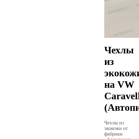
Чехлы
из
экокож
на VW
Caravel
(Автоп
Чехлы из
экокожи от
фабрики