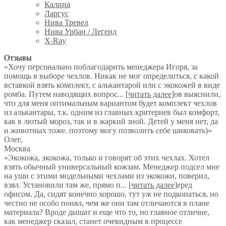
Калина
Ларгус
Нива Тревел
Нива Урбан / Легенд
X-Ray
Отзывы
«Хочу персонально поблагодарить менеджера Игоря, за
помощь в выборе чехлов. Никак не мог определиться, с какой
вставкой взять комплект, с алькантарой или с экокожей в виде
ромба. Путем наводящих вопрос
...
[читать далее]
ов выяснили,
что для меня оптимальным вариантом будет комплект чехлов
из алькантары, т.к. одним из главных критериев был комфорт,
как в лютый мороз, так и в жаркий зной. Детей у меня нет, да
и животных тоже. поэтому могу позволить себе шиковать)
»
Олег
,
Москва
«Экокожа, экокожа, только и говорят об этих чехлах. Хотел
взять обычный универсальный кожзам. Менеджер подсел мне
на уши с этими модельными чехлами из экокожи, поверил,
взял. Установили там же, прямо п
...
[читать далее]
еред
офисом. Да, сидят конечно хорошо, тут уж не подкопаться, но
честно не особо понял, чем же они там отличаются в плане
материала? Вроде дышат и еще что то, но главное отличие,
как менеджер сказал, станет очевидным в процессе