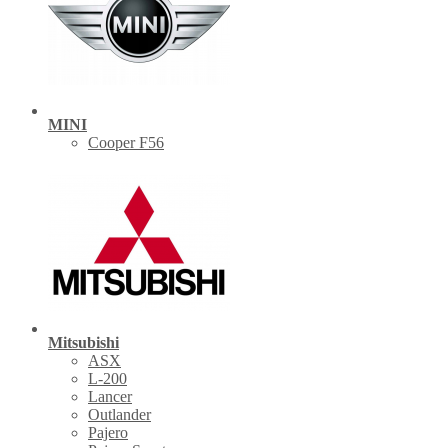
MINI
Cooper F56
Mitsubishi
ASX
L-200
Lancer
Outlander
Pajero