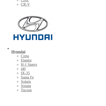
Civic
CR-V
Hyundai
Creta
Elantra
H-1 Starex
i40
IX-35
Santa Fe
Solaris
Sonata
Tucson