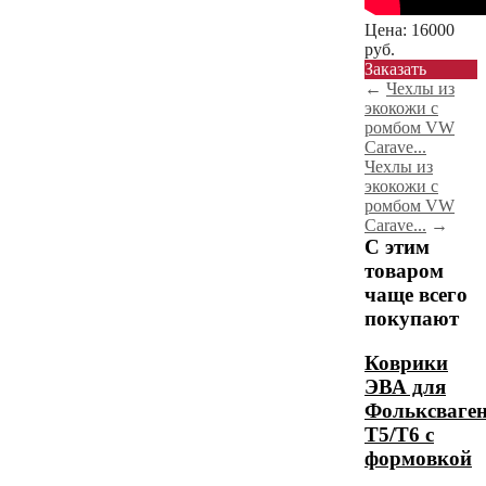
Цена:
16000
руб.
Заказать
←
Чехлы из
экокожи с
ромбом VW
Carave...
Чехлы из
экокожи с
ромбом VW
Carave...
→
С этим
товаром
чаще всего
покупают
Коврики
ЭВА для
Фольксваге
Т5/Т6 с
формовкой