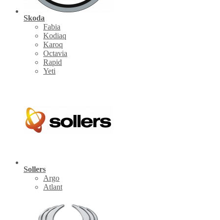
Skoda
Fabia
Kodiaq
Karoq
Octavia
Rapid
Yeti
Sollers
Argo
Atlant