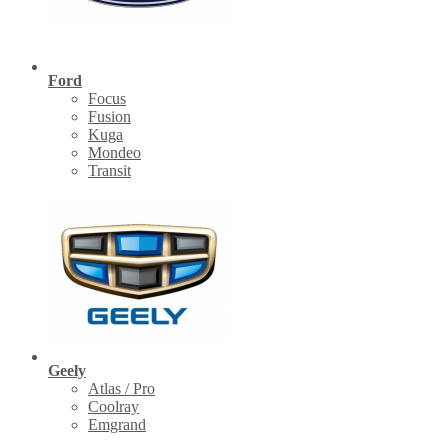
Ford
Focus
Fusion
Kuga
Mondeo
Transit
Geely
Atlas / Pro
Coolray
Emgrand