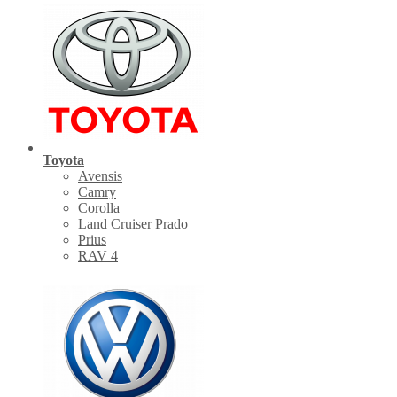
Toyota
Avensis
Camry
Corolla
Land Cruiser Prado
Prius
RAV 4