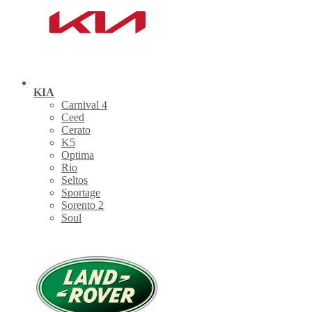
KIA
Carnival 4
Ceed
Cerato
K5
Optima
Rio
Seltos
Sportage
Sorento 2
Soul