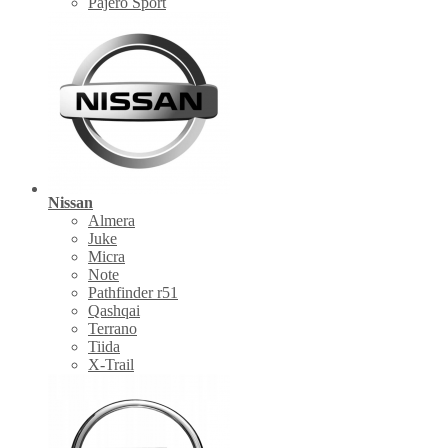
Pajero Sport
Nissan
Almera
Juke
Micra
Note
Pathfinder r51
Qashqai
Terrano
Tiida
X-Trail