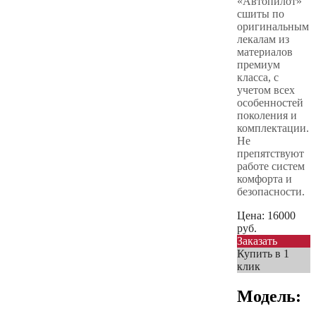
«Автопилот»
сшиты по
оригинальным
лекалам из
материалов
премиум
класса, с
учетом всех
особенностей
поколения и
комплектации.
Не
препятствуют
работе систем
комфорта и
безопасности.
Цена:
16000
руб.
Заказать
Купить в 1
клик
Модель: