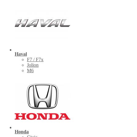
Haval
F7 / F7x
Jolion
M6
Honda