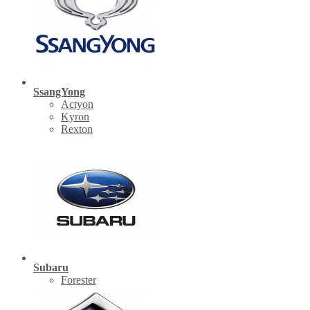
SsangYong
Actyon
Kyron
Rexton
Subaru
Forester