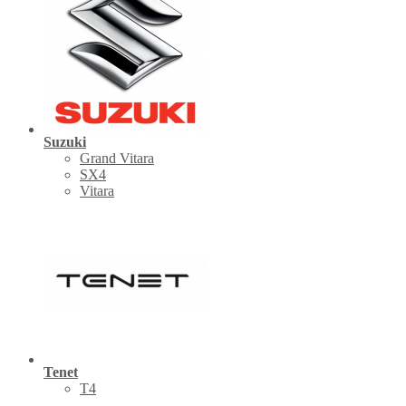
Suzuki
Grand Vitara
SX4
Vitara
Tenet
Т4