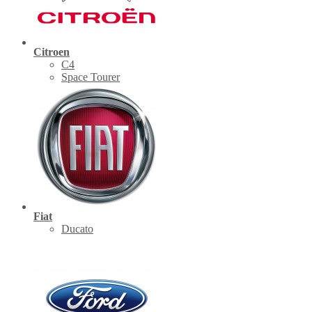
Citroen
C4
Space Tourer
Fiat
Ducato