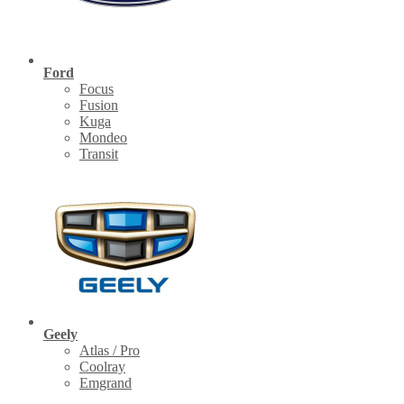
Ford
Focus
Fusion
Kuga
Mondeo
Transit
Geely
Atlas / Pro
Coolray
Emgrand