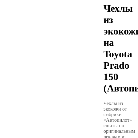
Чехлы
из
экокож
на
Toyota
Prado
150
(Автоп
Чехлы из
экокожи от
фабрики
«Автопилот»
сшиты по
оригинальным
лекалам из