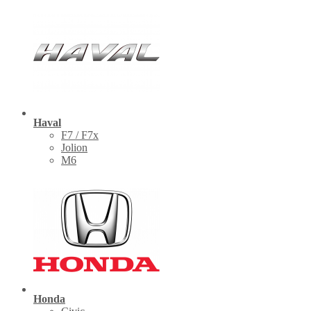
Haval
F7 / F7x
Jolion
M6
Honda