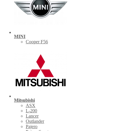
MINI
Cooper F56
Mitsubishi
ASX
L-200
Lancer
Outlander
Pajero