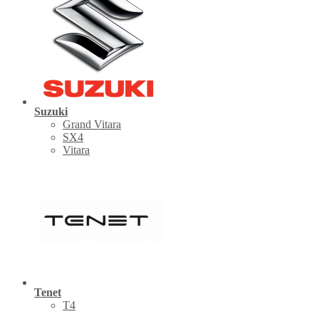
Suzuki
Grand Vitara
SX4
Vitara
Tenet
Т4