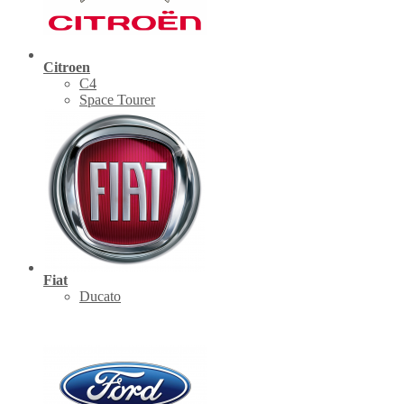
Citroen
C4
Space Tourer
Fiat
Ducato