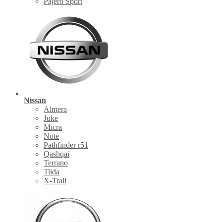
Pajero Sport
Nissan
Almera
Juke
Micra
Note
Pathfinder r51
Qashqai
Terrano
Tiida
X-Trail