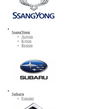
SsangYong
Actyon
Kyron
Rexton
Subaru
Forester