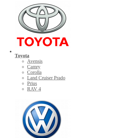
Toyota
Avensis
Camry
Corolla
Land Cruiser Prado
Prius
RAV 4