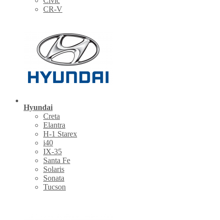
Civic
CR-V
Hyundai
Creta
Elantra
H-1 Starex
i40
IX-35
Santa Fe
Solaris
Sonata
Tucson