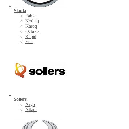
Skoda
Fabia
Kodiaq
Karoq
Octavia
Rapid
Yeti
Sollers
Argo
Atlant