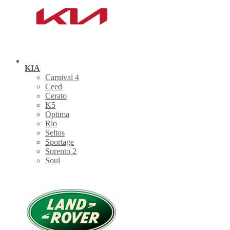
KIA
Carnival 4
Ceed
Cerato
K5
Optima
Rio
Seltos
Sportage
Sorento 2
Soul