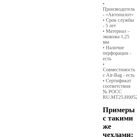
•
Производитель
- «Автопилот»
• Срок службы
- 5 лет
• Материал –
экокожа 1,25
мм
• Наличие
перфорации -
есть
•
Совместимость
с Air-Bag - есть
• Сертификат
соответствия
№ РОСС
RU.МТ25.Н005
Примеры
с такими
же
чехлами: