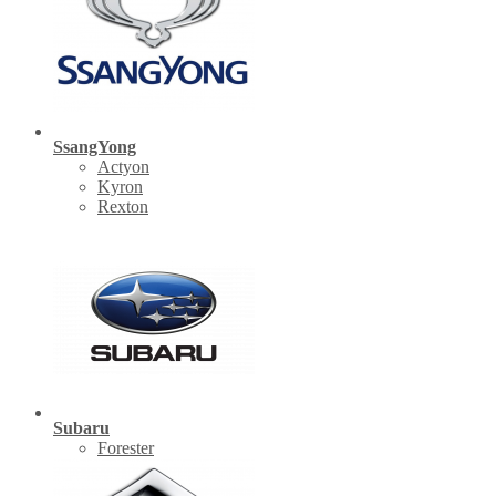
SsangYong
Actyon
Kyron
Rexton
Subaru
Forester