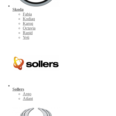
Skoda
Fabia
Kodiaq
Karoq
Octavia
Rapid
Yeti
Sollers
Argo
Atlant