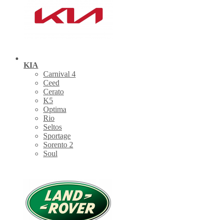
KIA
Carnival 4
Ceed
Cerato
K5
Optima
Rio
Seltos
Sportage
Sorento 2
Soul