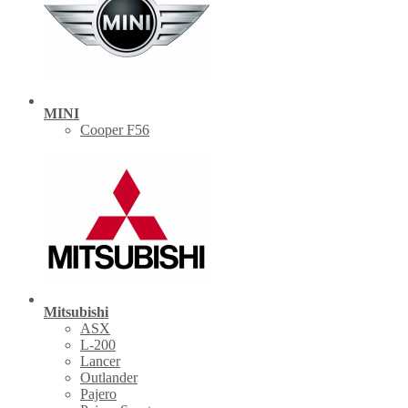
MINI
Cooper F56
Mitsubishi
ASX
L-200
Lancer
Outlander
Pajero