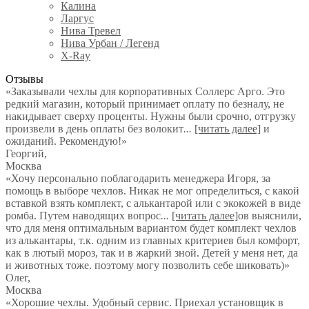
Калина
Ларгус
Нива Тревел
Нива Урбан / Легенд
X-Ray
Отзывы
«Заказывали чехлы для корпоративных Соллерс Арго. Это
редкий магазин, который принимает оплату по безналу, не
накидывает сверху проценты. Нужны были срочно, отгрузку
произвели в день оплаты без волокит
...
[читать далее]
и
ожиданий. Рекомендую!
»
Георгий
,
Москва
«Хочу персонально поблагодарить менеджера Игоря, за
помощь в выборе чехлов. Никак не мог определиться, с какой
вставкой взять комплект, с алькантарой или с экокожей в виде
ромба. Путем наводящих вопрос
...
[читать далее]
ов выяснили,
что для меня оптимальным вариантом будет комплект чехлов
из алькантары, т.к. одним из главных критериев был комфорт,
как в лютый мороз, так и в жаркий зной. Детей у меня нет, да
и животных тоже. поэтому могу позволить себе шиковать)
»
Олег
,
Москва
«Хорошие чехлы. Удобный сервис. Приехал установщик в