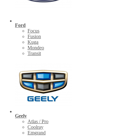
Ford
Focus
Fusion
Kuga
Mondeo
Transit
Geely
Atlas / Pro
Coolray
Emgrand