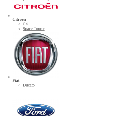
Citroen
C4
Space Tourer
Fiat
Ducato