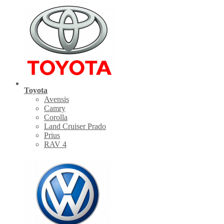
Toyota
Avensis
Camry
Corolla
Land Cruiser Prado
Prius
RAV 4