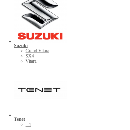
Suzuki
Grand Vitara
SX4
Vitara
Tenet
Т4