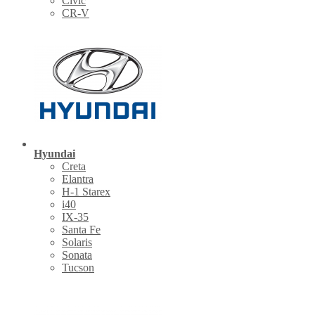
Civic
CR-V
Hyundai
Creta
Elantra
H-1 Starex
i40
IX-35
Santa Fe
Solaris
Sonata
Tucson