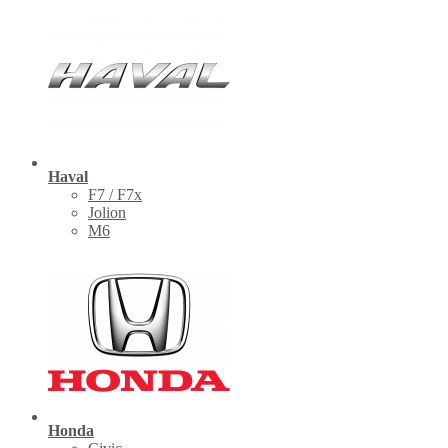
Haval
F7 / F7x
Jolion
M6
Honda