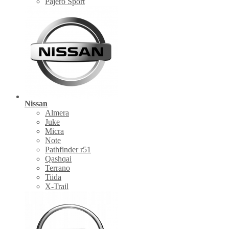
Pajero Sport
Nissan
Almera
Juke
Micra
Note
Pathfinder r51
Qashqai
Terrano
Tiida
X-Trail