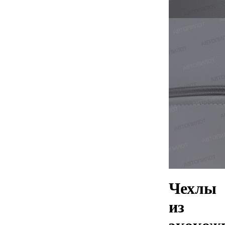
Чехлы
из