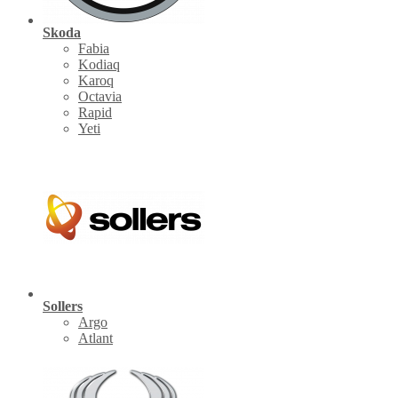
Skoda
Fabia
Kodiaq
Karoq
Octavia
Rapid
Yeti
Sollers
Argo
Atlant