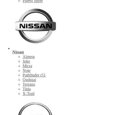
Pajero Sport
Nissan
Almera
Juke
Micra
Note
Pathfinder r51
Qashqai
Terrano
Tiida
X-Trail