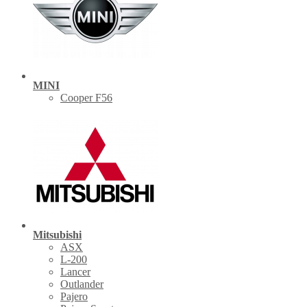
MINI
Cooper F56
Mitsubishi
ASX
L-200
Lancer
Outlander
Pajero