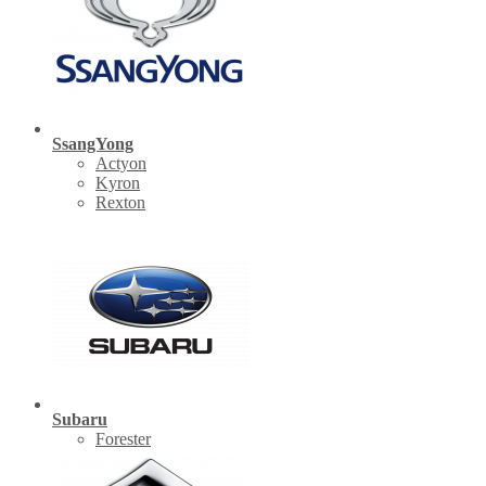
SsangYong
Actyon
Kyron
Rexton
Subaru
Forester