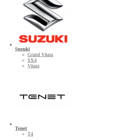
Suzuki
Grand Vitara
SX4
Vitara
Tenet
Т4