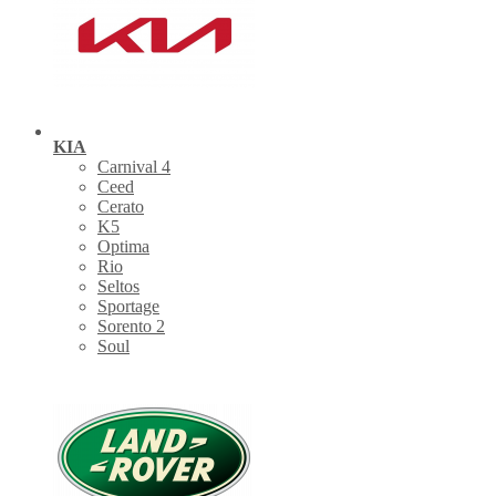
KIA
Carnival 4
Ceed
Cerato
K5
Optima
Rio
Seltos
Sportage
Sorento 2
Soul