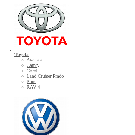
Toyota
Avensis
Camry
Corolla
Land Cruiser Prado
Prius
RAV 4