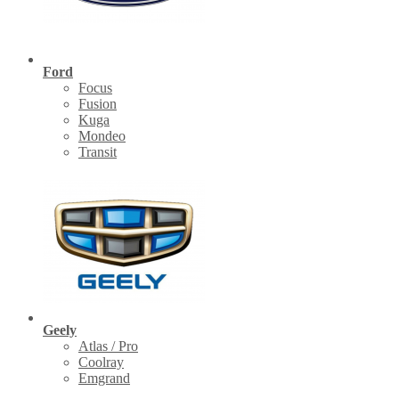
Ford
Focus
Fusion
Kuga
Mondeo
Transit
Geely
Atlas / Pro
Coolray
Emgrand