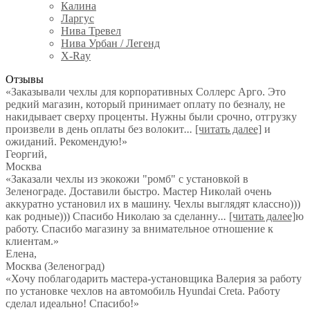
Калина
Ларгус
Нива Тревел
Нива Урбан / Легенд
X-Ray
Отзывы
«Заказывали чехлы для корпоративных Соллерс Арго. Это
редкий магазин, который принимает оплату по безналу, не
накидывает сверху проценты. Нужны были срочно, отгрузку
произвели в день оплаты без волокит
...
[читать далее]
и
ожиданий. Рекомендую!
»
Георгий
,
Москва
«Заказали чехлы из экокожи "ромб" с установкой в
Зеленограде. Доставили быстро. Мастер Николай очень
аккуратно установил их в машину. Чехлы выглядят классно)))
как родные))) Спасибо Николаю за сделанну
...
[читать далее]
ю
работу. Спасибо магазину за внимательное отношение к
клиентам.
»
Елена
,
Москва (Зеленоград)
«Хочу поблагодарить мастера-установщика Валерия за работу
по установке чехлов на автомобиль Hyundai Creta. Работу
сделал идеально! Спасибо!»