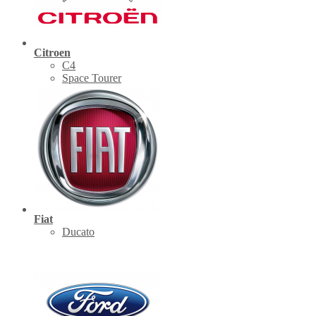
Citroen
C4
Space Tourer
Fiat
Ducato