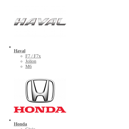
Haval
F7 / F7x
Jolion
M6
Honda