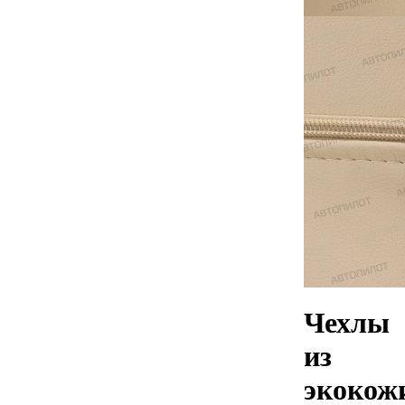
Чехлы
из
экокож