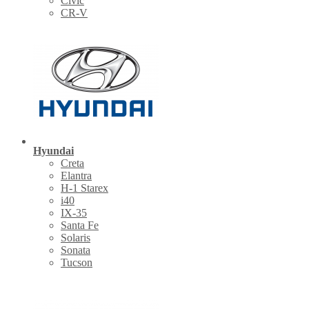
Civic
CR-V
Hyundai
Creta
Elantra
H-1 Starex
i40
IX-35
Santa Fe
Solaris
Sonata
Tucson