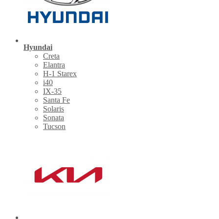
Hyundai
Creta
Elantra
H-1 Starex
i40
IX-35
Santa Fe
Solaris
Sonata
Tucson