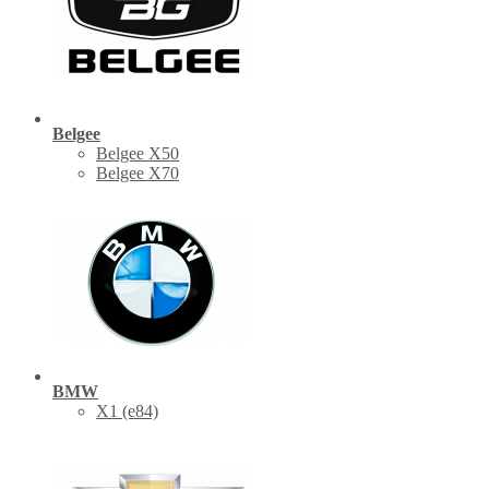
Belgee
Belgee X50
Belgee X70
BMW
X1 (е84)