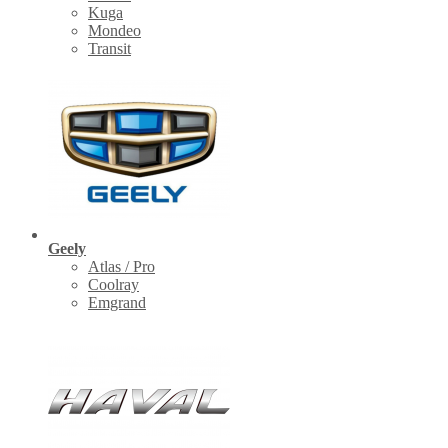
Kuga
Mondeo
Transit
Geely
Atlas / Pro
Coolray
Emgrand