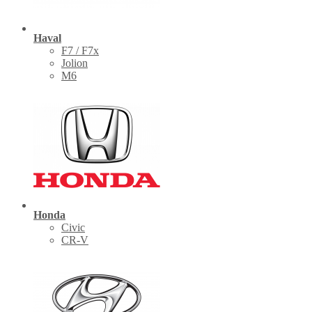
Haval
F7 / F7x
Jolion
M6
Honda
Civic
CR-V