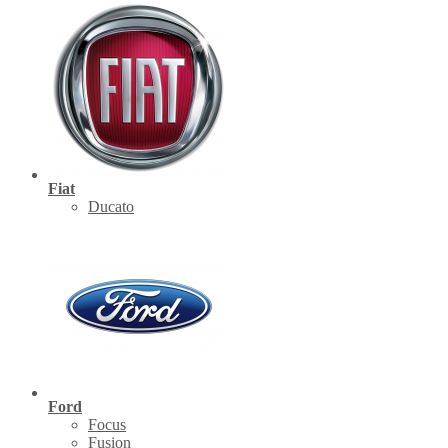
Fiat
Ducato
Ford
Focus
Fusion