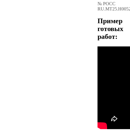
№ РОСС
RU.МТ25.Н005
Пример
готовых
работ: