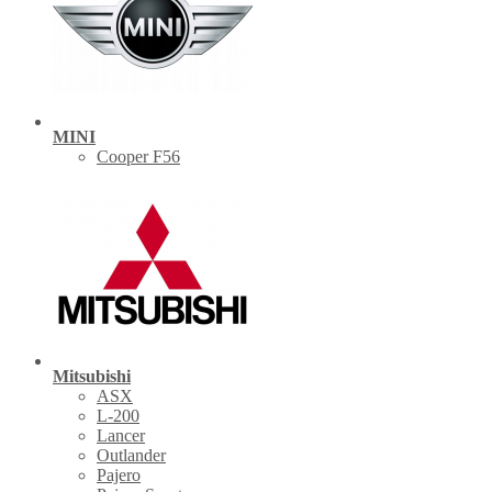
MINI
Cooper F56
Mitsubishi
ASX
L-200
Lancer
Outlander
Pajero