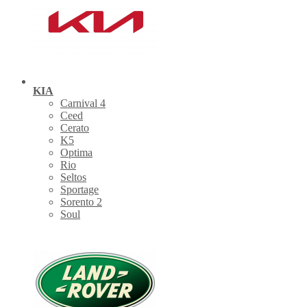
KIA
Carnival 4
Ceed
Cerato
K5
Optima
Rio
Seltos
Sportage
Sorento 2
Soul