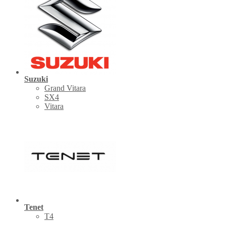
Suzuki
Grand Vitara
SX4
Vitara
Tenet
Т4