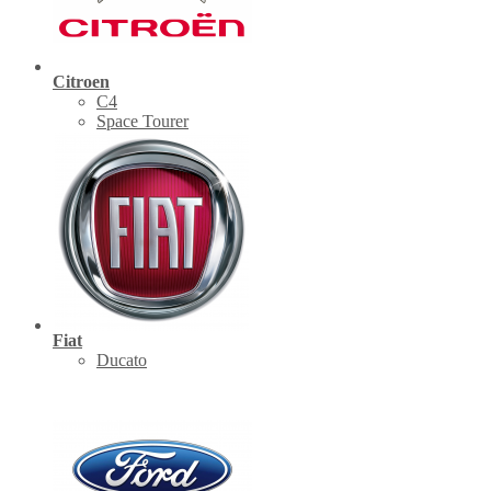
Citroen
C4
Space Tourer
Fiat
Ducato