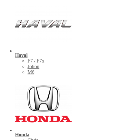
Haval
F7 / F7x
Jolion
M6
Honda