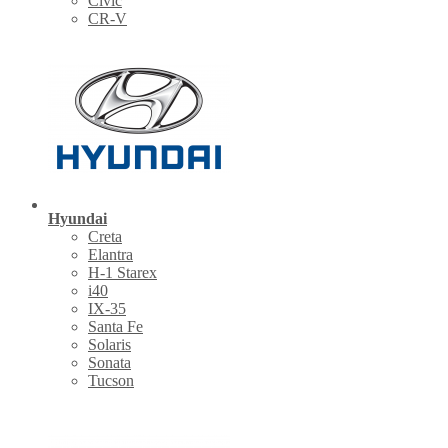
Civic
CR-V
Hyundai
Creta
Elantra
H-1 Starex
i40
IX-35
Santa Fe
Solaris
Sonata
Tucson