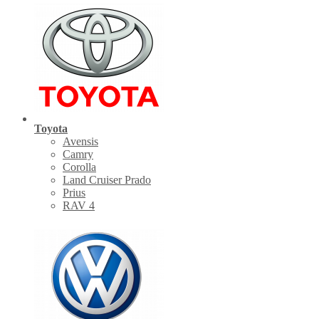
Toyota
Avensis
Camry
Corolla
Land Cruiser Prado
Prius
RAV 4