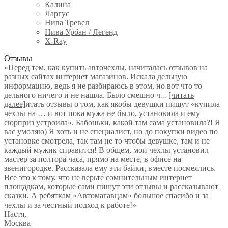
Калина
Ларгус
Нива Тревел
Нива Урбан / Легенд
X-Ray
Отзывы
«Перед тем, как купить авточехлы, начиталась отзывов на
разных сайтах интернет магазинов. Искала дельную
информацию, ведь я не разбираюсь в этом, но вот что то
дельного ничего и не нашла. Было смешно ч
...
[читать
далее]
итать отзывы о том, как якобы девушки пишут «купила
чехлы на … и вот пока мужа не было, установила и ему
сюрприз устроила». Бабоньки, какой там сама установила?! Я
вас умоляю) Я хоть и не специалист, но до покупки видео по
установке смотрела, так там не то чтобы девушке, там и не
каждый мужик справится! В общем, мои чехлы установил
мастер за полтора часа, прямо на месте, в офисе на
звенигородке. Рассказала ему эти байки, вместе посмеялись.
Все это к тому, что не верьте сомнительным интернет
площадкам, которые сами пишут эти отзывы и рассказывают
сказки. А ребяткам «Автомагавцам» большое спасибо и за
чехлы и за честный подход к работе!
»
Настя
,
Москва