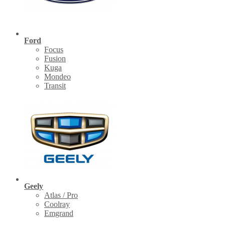
Ford
Focus
Fusion
Kuga
Mondeo
Transit
Geely
Atlas / Pro
Coolray
Emgrand