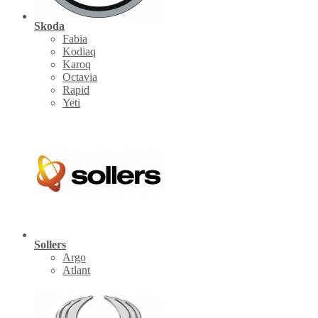
Skoda
Fabia
Kodiaq
Karoq
Octavia
Rapid
Yeti
Sollers
Argo
Atlant