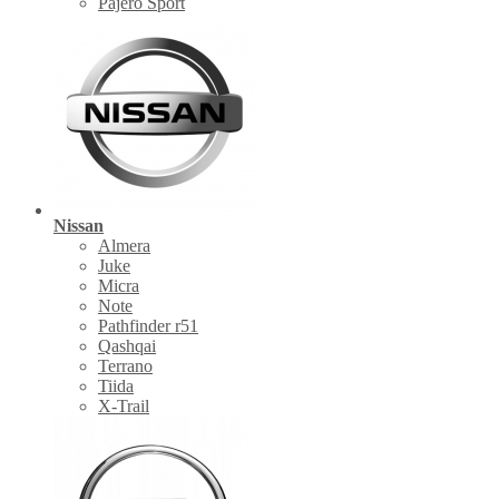
Pajero Sport
Nissan
Almera
Juke
Micra
Note
Pathfinder r51
Qashqai
Terrano
Tiida
X-Trail