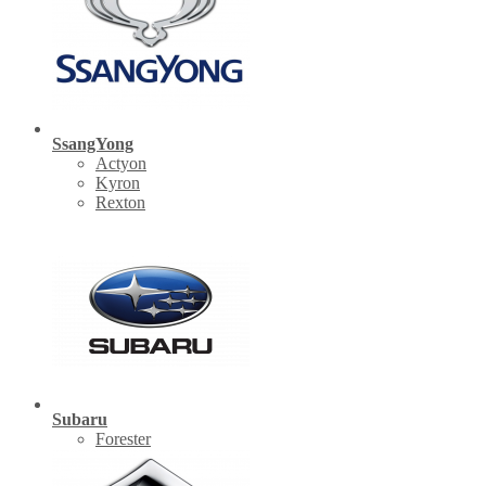
SsangYong
Actyon
Kyron
Rexton
Subaru
Forester