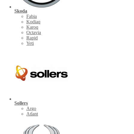
Skoda
Fabia
Kodiaq
Karoq
Octavia
Rapid
Yeti
Sollers
Argo
Atlant