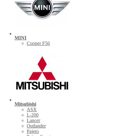
MINI
Cooper F56
Mitsubishi
ASX
L-200
Lancer
Outlander
Pajero