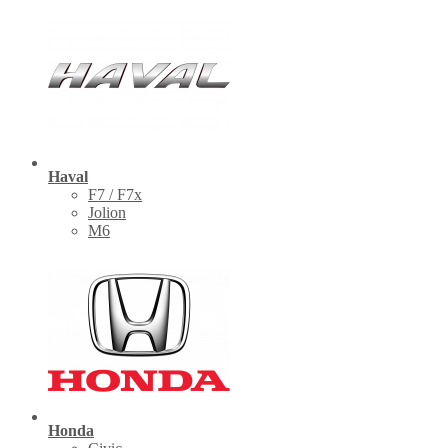
Haval
F7 / F7x
Jolion
M6
Honda