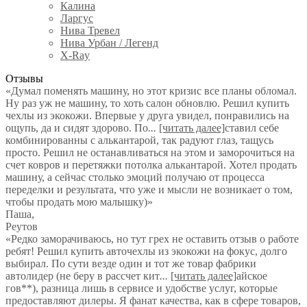
Калина
Ларгус
Нива Тревел
Нива Урбан / Легенд
X-Ray
Отзывы
«Думал поменять машину, но этот кризис все планы обломал.
Ну раз уж не машину, то хоть салон обновлю. Решил купить
чехлы из экокожи. Впервые у друга увидел, понравились на
ощупь, да и сидят здорово. По
...
[читать далее]
ставил себе
комбинированны с алькантарой, так радуют глаз, тащусь
просто. Решил не останавливаться на этом и заморочиться на
счет ковров и перетяжки потолка алькантарой. Хотел продать
машину, а сейчас столько эмоций получаю от процесса
переделки и результата, что уже и мысли не возникает о том,
чтобы продать мою малышку)
»
Паша
,
Реутов
«Редко заморачиваюсь, но тут грех не оставить отзыв о работе
ребят! Решил купить авточехлы из экокожи на фокус, долго
выбирал. По сути везде один и тот же товар фабрики
автолидер (не беру в рассчет кит
...
[читать далее]
айское
гов**), разница лишь в сервисе и удобстве услуг, которые
предоставляют дилеры. Я фанат качества, как в сфере товаров,