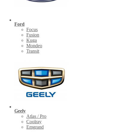
Ford
Focus
Fusion
Kuga
Mondeo
Transit
Geely
Atlas / Pro
Coolray
Emgrand