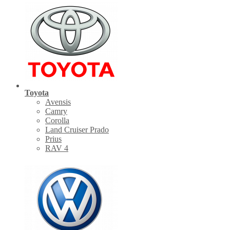
Toyota
Avensis
Camry
Corolla
Land Cruiser Prado
Prius
RAV 4