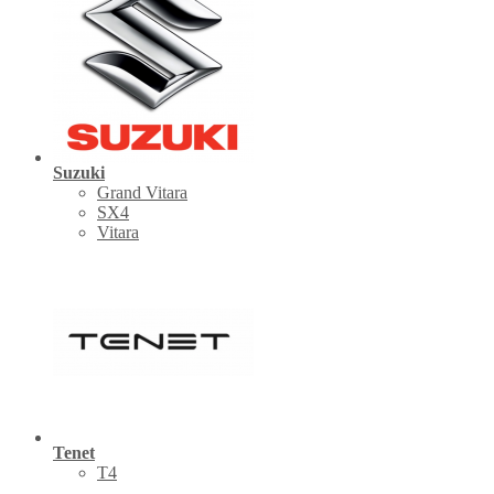
Suzuki
Grand Vitara
SX4
Vitara
Tenet
Т4