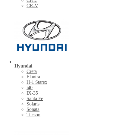
Civic
CR-V
Hyundai
Creta
Elantra
H-1 Starex
i40
IX-35
Santa Fe
Solaris
Sonata
Tucson