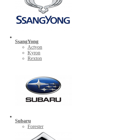
SsangYong
Actyon
Kyron
Rexton
Subaru
Forester