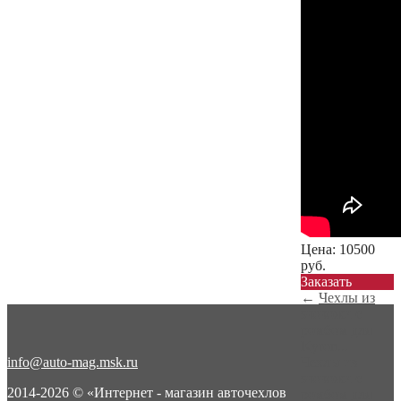
Цена:
10500
руб.
Заказать
←
Чехлы из
экокожи с
ромбом для
Kyron...
info@auto-mag.msk.ru
Чехлы из
экокожи с
2014-2026 © «Интернет - магазин авточехлов
ромбом для