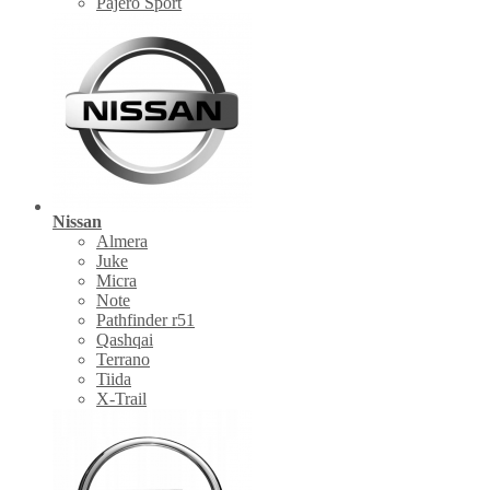
Pajero Sport
Nissan
Almera
Juke
Micra
Note
Pathfinder r51
Qashqai
Terrano
Tiida
X-Trail