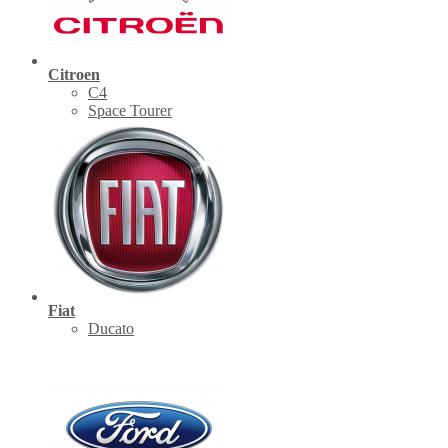
Citroen
C4
Space Tourer
Fiat
Ducato