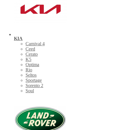
KIA
Carnival 4
Ceed
Cerato
K5
Optima
Rio
Seltos
Sportage
Sorento 2
Soul