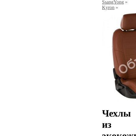
SsangYong
»
Kyron
»
Чехлы
из
экокож