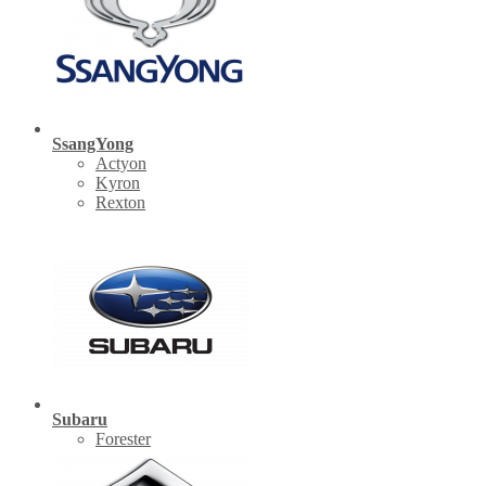
SsangYong
Actyon
Kyron
Rexton
Subaru
Forester