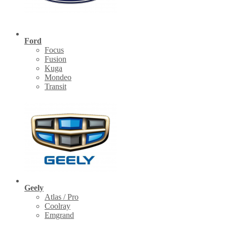
Ford
Focus
Fusion
Kuga
Mondeo
Transit
Geely
Atlas / Pro
Coolray
Emgrand