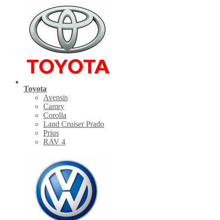
Toyota
Avensis
Camry
Corolla
Land Cruiser Prado
Prius
RAV 4