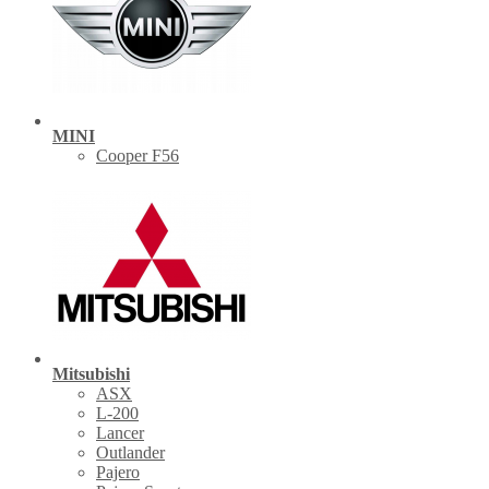
MINI
Cooper F56
Mitsubishi
ASX
L-200
Lancer
Outlander
Pajero