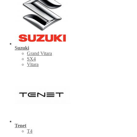
Suzuki
Grand Vitara
SX4
Vitara
Tenet
Т4