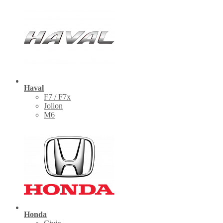
Haval
F7 / F7x
Jolion
M6
Honda