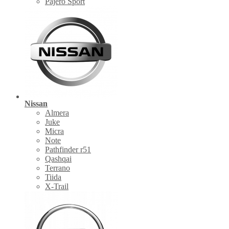
Pajero Sport
Nissan
Almera
Juke
Micra
Note
Pathfinder r51
Qashqai
Terrano
Tiida
X-Trail