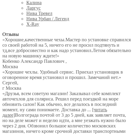
Калина
Ларгус
Нива Тревел
Нива Урбан / Легенд
X-Ray
Отзывы
«Хорошие,качественные чехы.Мастер по установке справился
со своей работой на 5, ничего его не просил подтянуть и
тд,все добросовестно и как надо установил.Летом обязательно
на новую машинку ждите!»
Кобенко Александр Павлович
,
Москва
«Хорошие чехлы. Удобный сервис. Приехал установщик в
оговоренное время установил и прошил. Замечаний нет.»
Сергей
,
г Москва
«Друзья, всем советую магазин! Заказывал себе комплект
авточехлов для соляриса. Решил перед поездкой на море
обновить салон! Как обычно, все делалось в последний
момент, ну сами понимаете. Доставка до
...
[читать
далее]
Волгограда почтой от 3 до 5 дней, как заявляет почта,
но на деле может и неделю идти, а мне уезжать нужно было
через 2 дня. Обзвонил большое количество московских
магазинов, ничего кроме срочной доставки транспортными