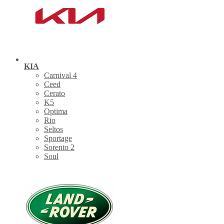
KIA
Carnival 4
Ceed
Cerato
K5
Optima
Rio
Seltos
Sportage
Sorento 2
Soul