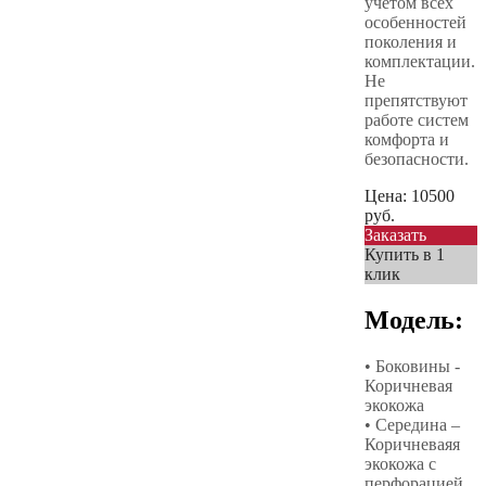
учетом всех
особенностей
поколения и
комплектации.
Не
препятствуют
работе систем
комфорта и
безопасности.
Цена:
10500
руб.
Заказать
Купить в 1
клик
Модель:
• Боковины -
Коричневая
экокожа
• Середина –
Коричневаяя
экокожа с
перфорацией