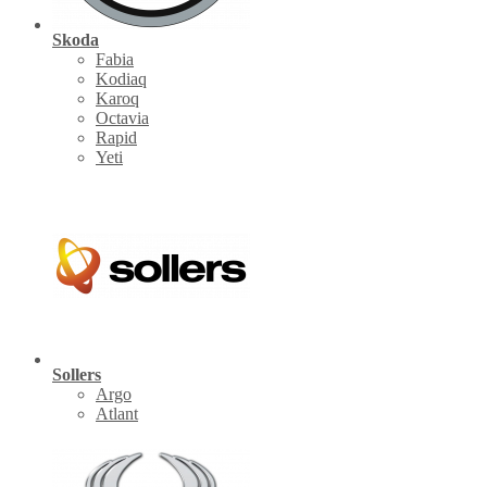
Skoda
Fabia
Kodiaq
Karoq
Octavia
Rapid
Yeti
Sollers
Argo
Atlant