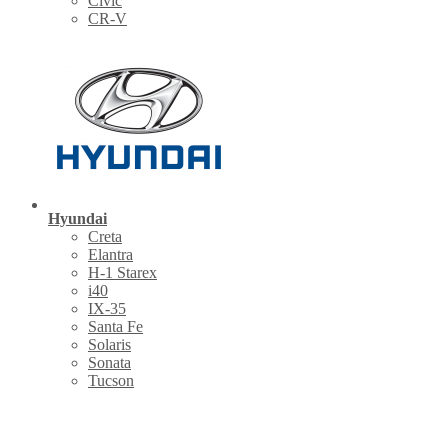
Civic
CR-V
Hyundai
Creta
Elantra
H-1 Starex
i40
IX-35
Santa Fe
Solaris
Sonata
Tucson