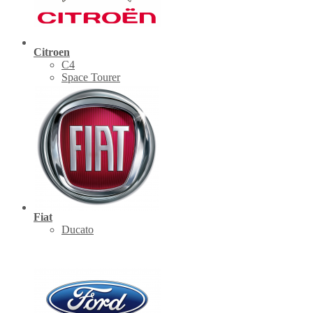
Citroen
C4
Space Tourer
Fiat
Ducato