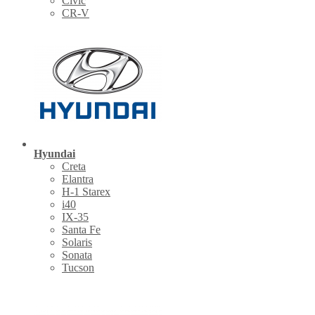
Civic
CR-V
Hyundai
Creta
Elantra
H-1 Starex
i40
IX-35
Santa Fe
Solaris
Sonata
Tucson