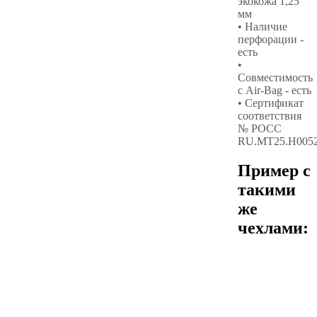
экокожа 1,25
мм
• Наличие
перфорации -
есть
•
Совместимость
с Air-Bag - есть
• Сертификат
соответствия
№ РОСС
RU.МТ25.Н005
Пример с
такими
же
чехлами: