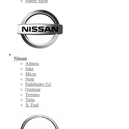
Pajero Sport
Nissan
Almera
Juke
Micra
Note
Pathfinder r51
Qashqai
Terrano
Tiida
X-Trail