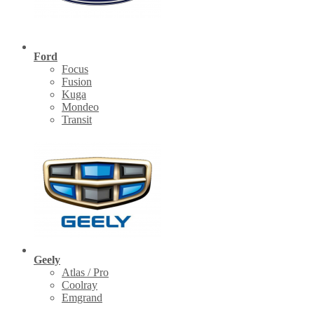
Ford
Focus
Fusion
Kuga
Mondeo
Transit
Geely
Atlas / Pro
Coolray
Emgrand