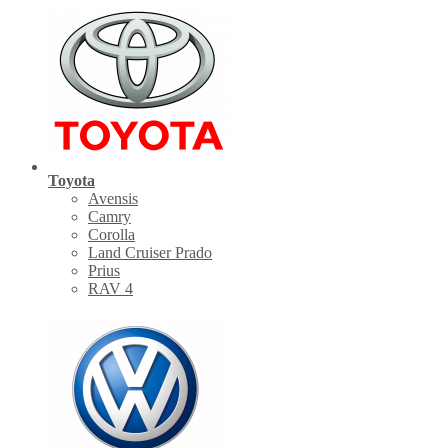
Toyota
Avensis
Camry
Corolla
Land Cruiser Prado
Prius
RAV 4