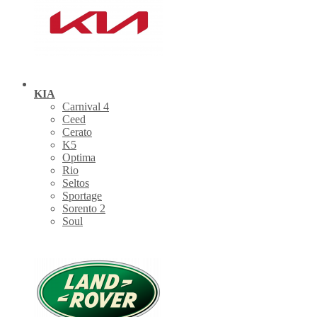
KIA
Carnival 4
Ceed
Cerato
K5
Optima
Rio
Seltos
Sportage
Sorento 2
Soul