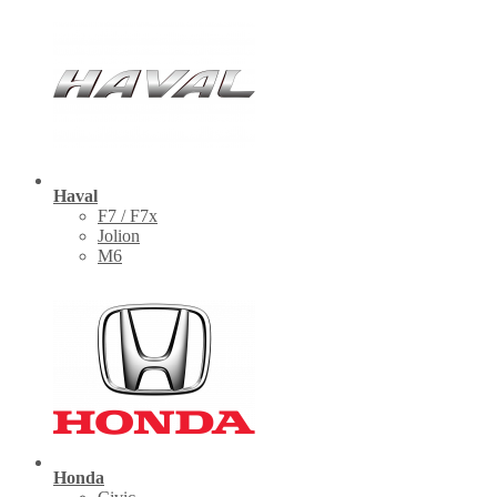
Haval
F7 / F7x
Jolion
M6
Honda