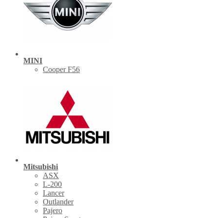
MINI
Cooper F56
Mitsubishi
ASX
L-200
Lancer
Outlander
Pajero