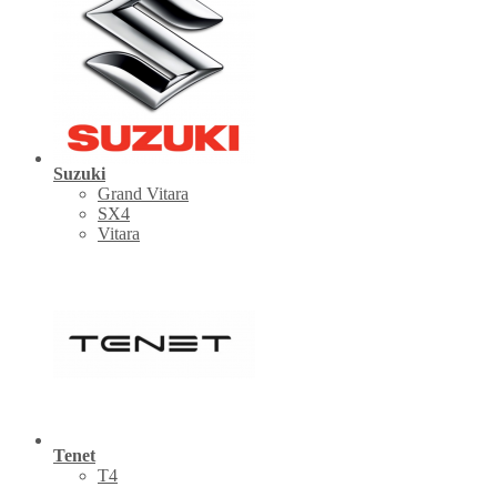
Suzuki
Grand Vitara
SX4
Vitara
Tenet
Т4