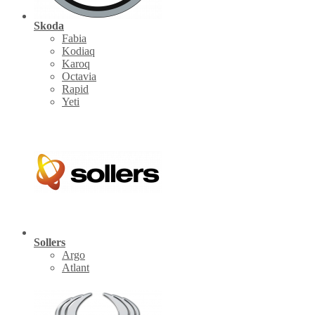
Skoda
Fabia
Kodiaq
Karoq
Octavia
Rapid
Yeti
Sollers
Argo
Atlant