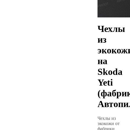
Чехлы
из
экокож
на
Skoda
Yeti
(фабри
Автопи
Чехлы из
экокожи от
фабрики