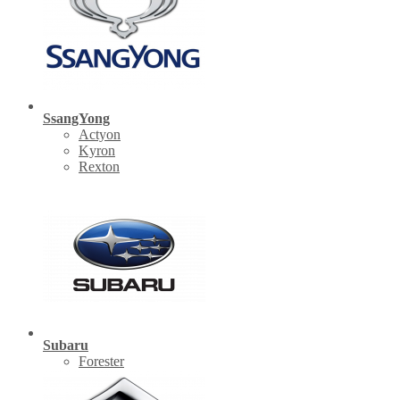
SsangYong
Actyon
Kyron
Rexton
Subaru
Forester