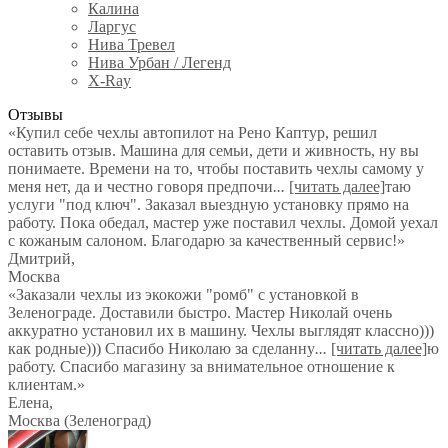
Калина
Ларгус
Нива Тревел
Нива Урбан / Легенд
X-Ray
Отзывы
«Купил себе чехлы автопилот на Рено Каптур, решил
оставить отзыв. Машина для семьи, дети и живность, ну вы
понимаете. Времени на то, чтобы поставить чехлы самому у
меня нет, да и честно говоря предпочи
...
[читать далее]
таю
услуги "под ключ". Заказал выездную установку прямо на
работу. Пока обедал, мастер уже поставил чехлы. Домой уехал
с кожаным салоном. Благодарю за качественный сервис!
»
Дмитрий
,
Москва
«Заказали чехлы из экокожи "ромб" с установкой в
Зеленограде. Доставили быстро. Мастер Николай очень
аккуратно установил их в машину. Чехлы выглядят классно)))
как родные))) Спасибо Николаю за сделанну
...
[читать далее]
ю
работу. Спасибо магазину за внимательное отношение к
клиентам.
»
Елена
,
Москва (Зеленоград)