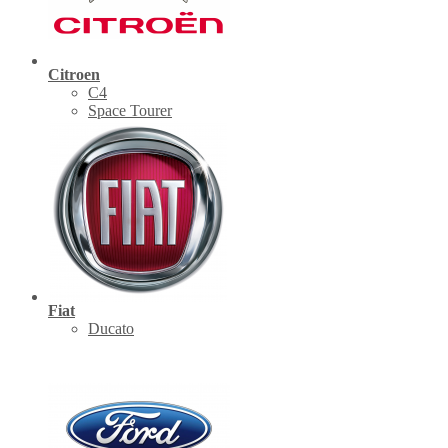
Citroen
C4
Space Tourer
Fiat
Ducato