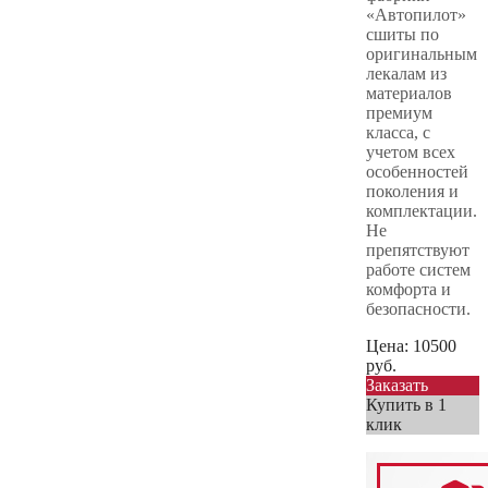
«Автопилот»
сшиты по
оригинальным
лекалам из
материалов
премиум
класса, с
учетом всех
особенностей
поколения и
комплектации.
Не
препятствуют
работе систем
комфорта и
безопасности.
Цена:
10500
руб.
Заказать
Купить в 1
клик