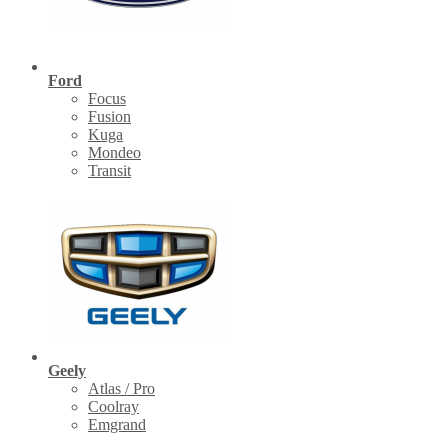
Ford
Focus
Fusion
Kuga
Mondeo
Transit
Geely
Atlas / Pro
Coolray
Emgrand