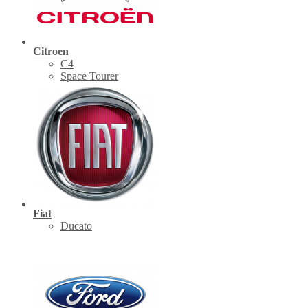
Citroen
C4
Space Tourer
Fiat
Ducato