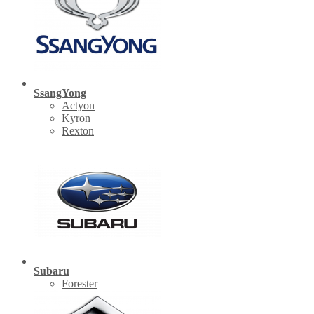
SsangYong
Actyon
Kyron
Rexton
Subaru
Forester