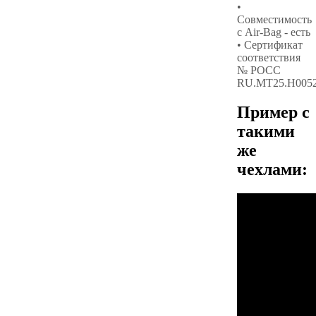
•
Совместимость
с Air-Bag - есть
• Сертификат
соответствия
№ РОСС
RU.МТ25.Н005
Пример с
такими
же
чехлами: