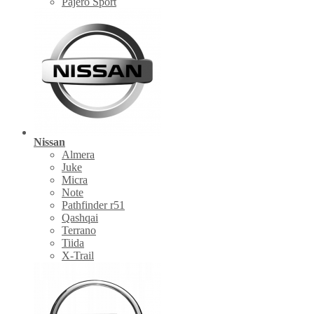
Pajero Sport
Nissan
Almera
Juke
Micra
Note
Pathfinder r51
Qashqai
Terrano
Tiida
X-Trail