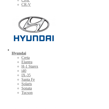
Civic
CR-V
Hyundai
Creta
Elantra
H-1 Starex
i40
IX-35
Santa Fe
Solaris
Sonata
Tucson