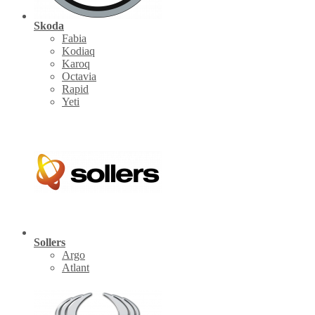
Skoda
Fabia
Kodiaq
Karoq
Octavia
Rapid
Yeti
Sollers
Argo
Atlant