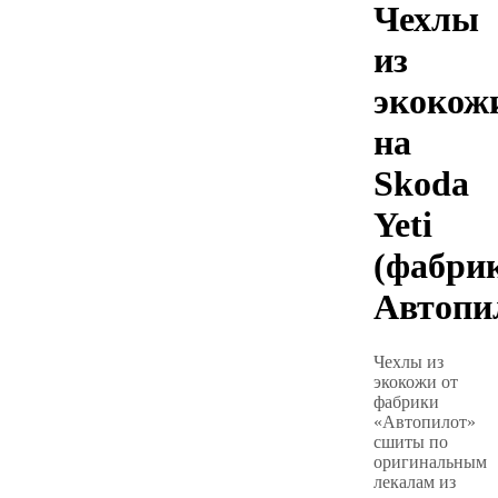
Чехлы
из
экокож
на
Skoda
Yeti
(фабри
Автопи
Чехлы из
экокожи от
фабрики
«Автопилот»
сшиты по
оригинальным
лекалам из