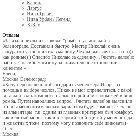
Калина
Ларгус
Нива Тревел
Нива Урбан / Легенд
X-Ray
Отзывы
«Заказали чехлы из экокожи "ромб" с установкой в
Зеленограде. Доставили быстро. Мастер Николай очень
аккуратно установил их в машину. Чехлы выглядят классно)))
как родные))) Спасибо Николаю за сделанну
...
[читать далее]
ю
работу. Спасибо магазину за внимательное отношение к
клиентам.
»
Елена
,
Москва (Зеленоград)
«Хочу персонально поблагодарить менеджера Игоря, за
помощь в выборе чехлов. Никак не мог определиться, с какой
вставкой взять комплект, с алькантарой или с экокожей в виде
ромба. Путем наводящих вопрос
...
[читать далее]
ов выяснили,
что для меня оптимальным вариантом будет комплект чехлов
из алькантары, т.к. одним из главных критериев был комфорт,
как в лютый мороз, так и в жаркий зной. Детей у меня нет, да
и животных тоже. поэтому могу позволить себе шиковать)
»
Олег
,
Москва