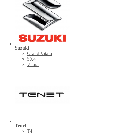
Suzuki
Grand Vitara
SX4
Vitara
Tenet
Т4