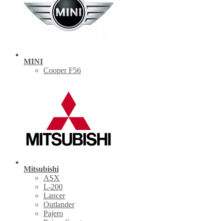
MINI
Cooper F56
Mitsubishi
ASX
L-200
Lancer
Outlander
Pajero