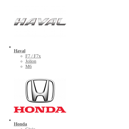
Haval
F7 / F7x
Jolion
M6
Honda