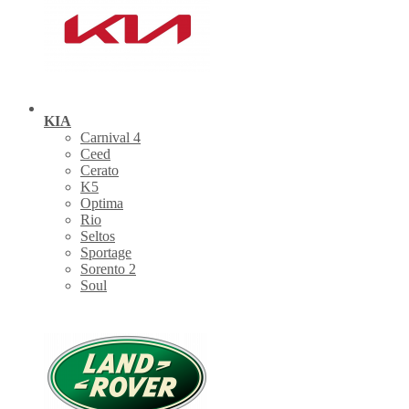
KIA
Carnival 4
Ceed
Cerato
K5
Optima
Rio
Seltos
Sportage
Sorento 2
Soul