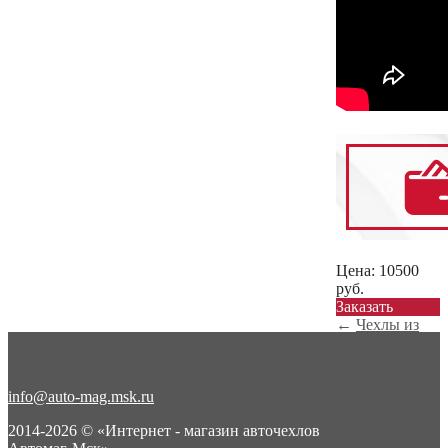
Цена:
10500
руб.
Заказать
←
Чехлы из
экокожи с
ромбом на
Skoda ...
info@auto-mag.msk.ru
Чехлы из
экокожи с
2014-2026 © «Интернет - магазин авточехлов
ромбом на