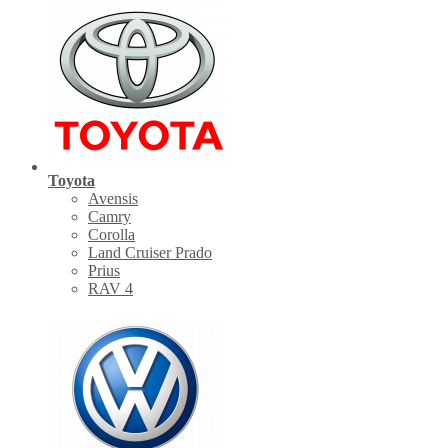
Toyota
Avensis
Camry
Corolla
Land Cruiser Prado
Prius
RAV 4