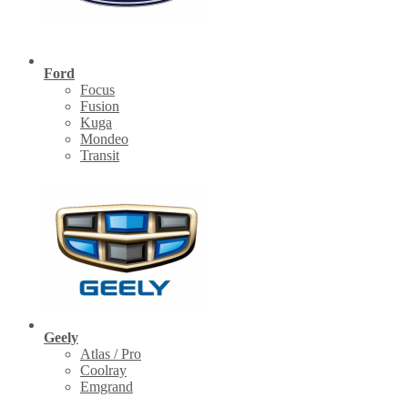
Ford
Focus
Fusion
Kuga
Mondeo
Transit
Geely
Atlas / Pro
Coolray
Emgrand