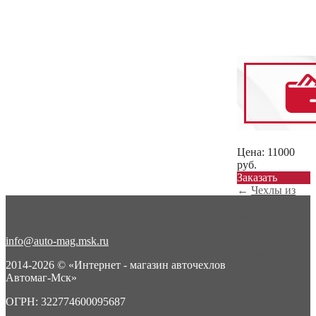
Цена:
11000
руб.
Заказать
←
Чехлы из
экокожи на
Рено Аркана
от ...
info@auto-mag.msk.ru
Чехлы из
экокожи на
2014-2026 © «Интернет - магазин авточехлов
Рено Аркана
Автомаг-Мск»
от ...
→
ОГРН: 322774600095687