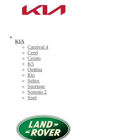
KIA
Carnival 4
Ceed
Cerato
K5
Optima
Rio
Seltos
Sportage
Sorento 2
Soul