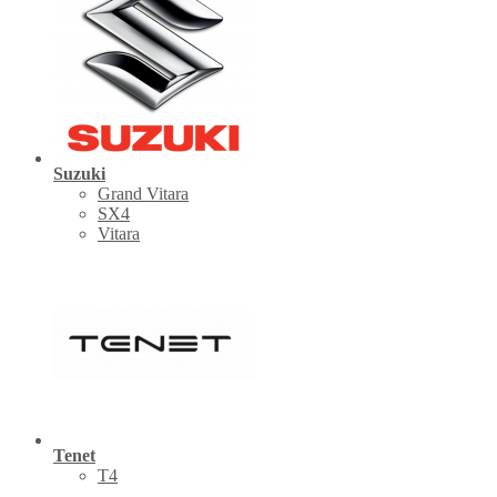
Suzuki
Grand Vitara
SX4
Vitara
Tenet
Т4