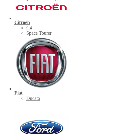
Citroen
C4
Space Tourer
Fiat
Ducato