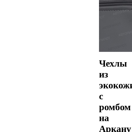
Чехлы
из
экокож
с
ромбом
на
Аркану