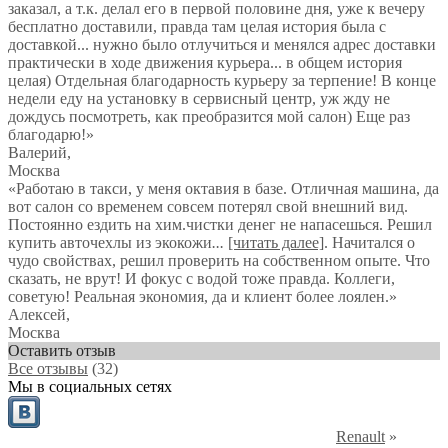
заказал, а т.к. делал его в первой половине дня, уже к вечеру
бесплатно доставили, правда там целая история была с
доставкой... нужно было отлучиться и менялся адрес доставки
практически в ходе движения курьера... в общем история
целая) Отдельная благодарность курьеру за терпение! В конце
недели еду на установку в сервисный центр, уж жду не
дождусь посмотреть, как преобразится мой салон) Еще раз
благодарю!
»
Валерий
,
Москва
«Работаю в такси, у меня октавия в базе. Отличная машина, да
вот салон со временем совсем потерял свой внешний вид.
Постоянно ездить на хим.чистки денег не напасешься. Решил
купить авточехлы из экокожи
...
[читать далее]
. Начитался о
чудо свойствах, решил проверить на собственном опыте. Что
сказать, не врут! И фокус с водой тоже правда. Коллеги,
советую! Реальная экономия, да и клиент более лоялен.
»
Алексей
,
Москва
Оставить отзыв
Все отзывы
(32)
Мы в социальных сетях
Renault
»