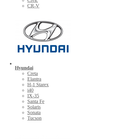
Civic
CR-V
Hyundai
Creta
Elantra
H-1 Starex
i40
IX-35
Santa Fe
Solaris
Sonata
Tucson