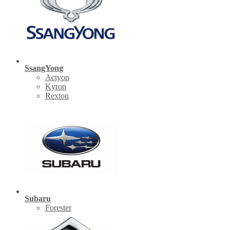
SsangYong
Actyon
Kyron
Rexton
Subaru
Forester