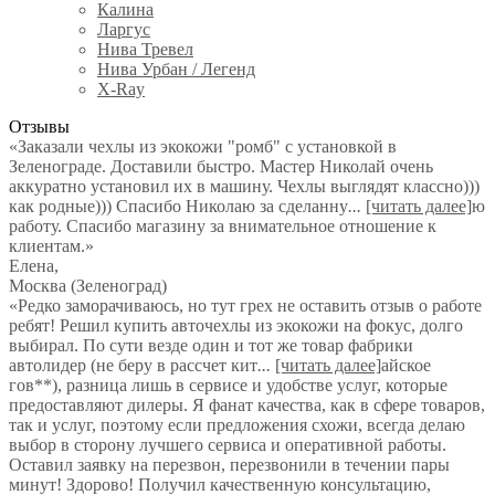
Калина
Ларгус
Нива Тревел
Нива Урбан / Легенд
X-Ray
Отзывы
«Заказали чехлы из экокожи "ромб" с установкой в
Зеленограде. Доставили быстро. Мастер Николай очень
аккуратно установил их в машину. Чехлы выглядят классно)))
как родные))) Спасибо Николаю за сделанну
...
[читать далее]
ю
работу. Спасибо магазину за внимательное отношение к
клиентам.
»
Елена
,
Москва (Зеленоград)
«Редко заморачиваюсь, но тут грех не оставить отзыв о работе
ребят! Решил купить авточехлы из экокожи на фокус, долго
выбирал. По сути везде один и тот же товар фабрики
автолидер (не беру в рассчет кит
...
[читать далее]
айское
гов**), разница лишь в сервисе и удобстве услуг, которые
предоставляют дилеры. Я фанат качества, как в сфере товаров,
так и услуг, поэтому если предложения схожи, всегда делаю
выбор в сторону лучшего сервиса и оперативной работы.
Оставил заявку на перезвон, перезвонили в течении пары
минут! Здорово! Получил качественную консультацию,