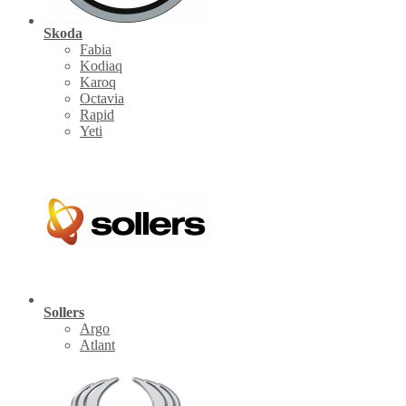
Skoda
Fabia
Kodiaq
Karoq
Octavia
Rapid
Yeti
Sollers
Argo
Atlant