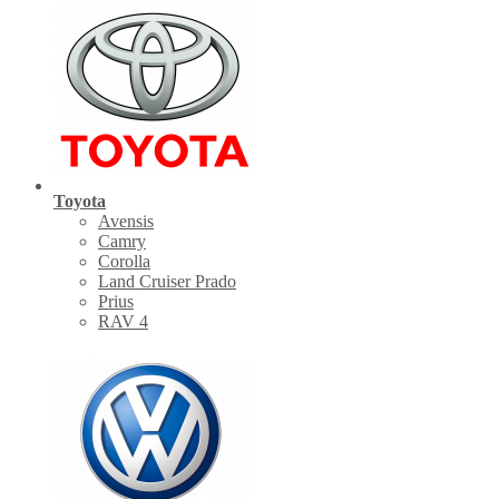
Toyota
Avensis
Camry
Corolla
Land Cruiser Prado
Prius
RAV 4