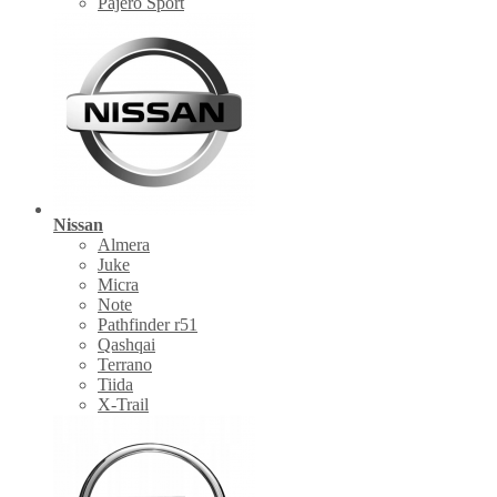
Pajero Sport
Nissan
Almera
Juke
Micra
Note
Pathfinder r51
Qashqai
Terrano
Tiida
X-Trail