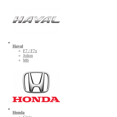
Haval
F7 / F7x
Jolion
M6
Honda