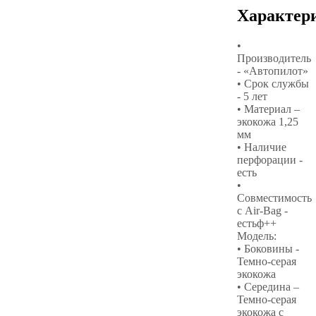
Характер
•
Производитель
- «Автопилот»
• Срок службы
- 5 лет
• Материал –
экокожа 1,25
мм
• Наличие
перфорации -
есть
•
Совместимость
с Air-Bag -
естьф++
Модель:
• Боковины -
Темно-серая
экокожа
• Середина –
Темно-серая
экокожа с