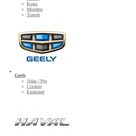
Kuga
Mondeo
Transit
Geely
Atlas / Pro
Coolray
Emgrand