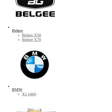
Belgee
Belgee X50
Belgee X70
BMW
X1 (е84)