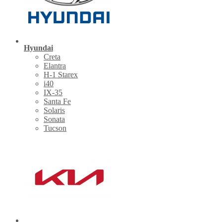
Hyundai
Creta
Elantra
H-1 Starex
i40
IX-35
Santa Fe
Solaris
Sonata
Tucson