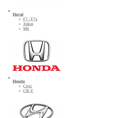
Haval
F7 / F7x
Jolion
M6
Honda
Civic
CR-V