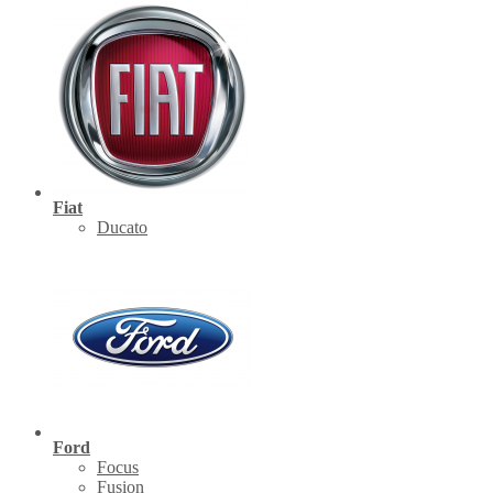
Fiat
Ducato
Ford
Focus
Fusion