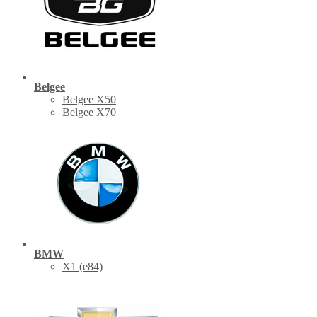
Belgee
Belgee X50
Belgee X70
BMW
X1 (е84)