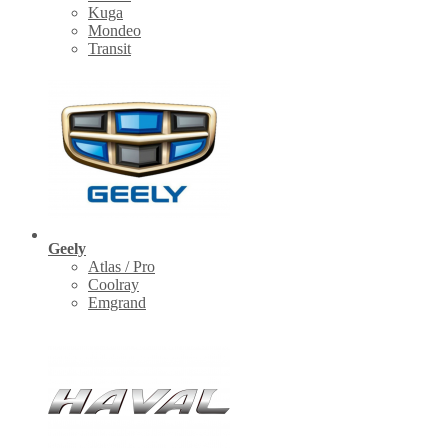
Kuga
Mondeo
Transit
Geely
Atlas / Pro
Coolray
Emgrand