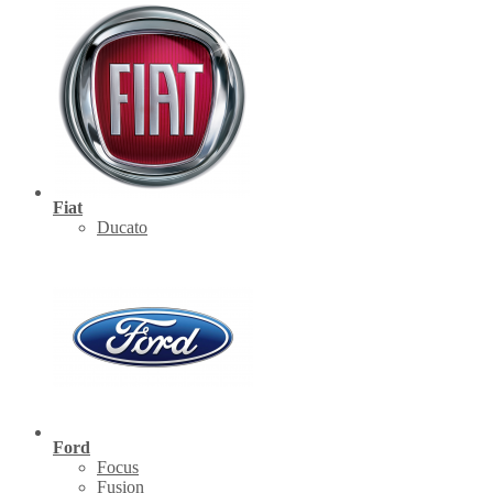
Fiat
Ducato
Ford
Focus
Fusion