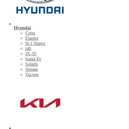
Hyundai
Creta
Elantra
H-1 Starex
i40
IX-35
Santa Fe
Solaris
Sonata
Tucson