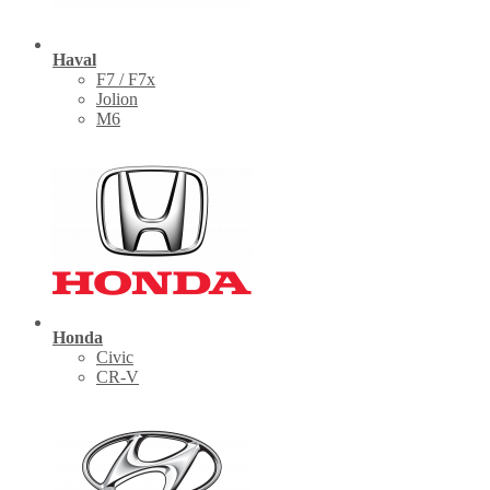
Haval
F7 / F7x
Jolion
M6
Honda
Civic
CR-V