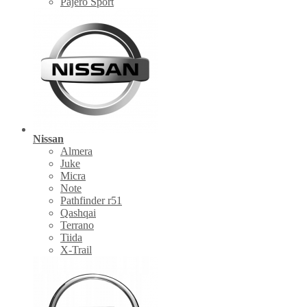
Pajero Sport
Nissan
Almera
Juke
Micra
Note
Pathfinder r51
Qashqai
Terrano
Tiida
X-Trail