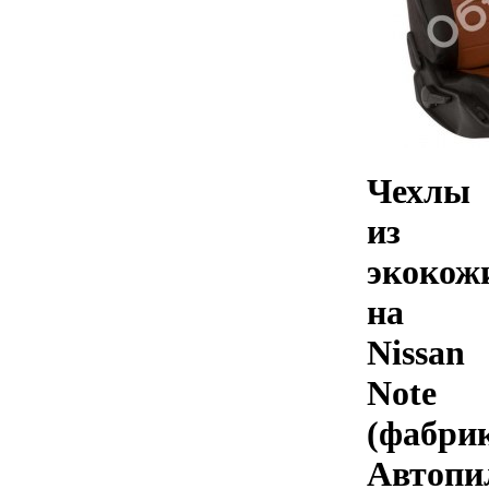
Чехлы
из
экокож
на
Nissan
Note
(фабри
Автопи