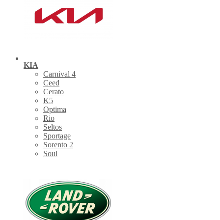
KIA
Carnival 4
Ceed
Cerato
K5
Optima
Rio
Seltos
Sportage
Sorento 2
Soul