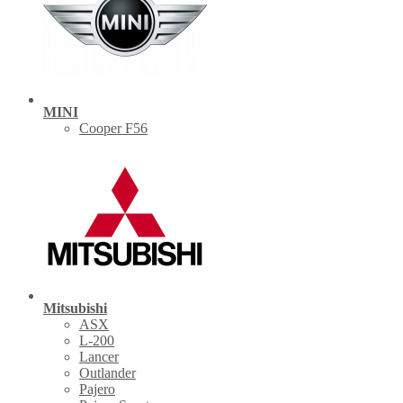
MINI
Cooper F56
Mitsubishi
ASX
L-200
Lancer
Outlander
Pajero