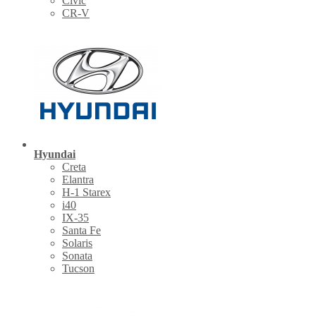
Civic
CR-V
Hyundai
Creta
Elantra
H-1 Starex
i40
IX-35
Santa Fe
Solaris
Sonata
Tucson