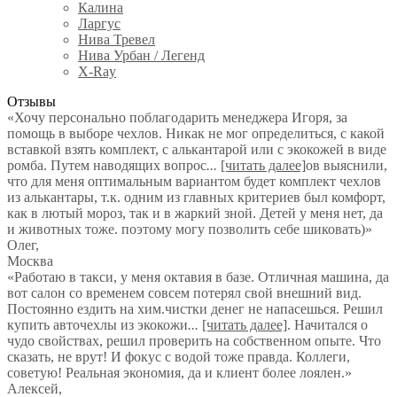
Калина
Ларгус
Нива Тревел
Нива Урбан / Легенд
X-Ray
Отзывы
«Хочу персонально поблагодарить менеджера Игоря, за
помощь в выборе чехлов. Никак не мог определиться, с какой
вставкой взять комплект, с алькантарой или с экокожей в виде
ромба. Путем наводящих вопрос
...
[читать далее]
ов выяснили,
что для меня оптимальным вариантом будет комплект чехлов
из алькантары, т.к. одним из главных критериев был комфорт,
как в лютый мороз, так и в жаркий зной. Детей у меня нет, да
и животных тоже. поэтому могу позволить себе шиковать)
»
Олег
,
Москва
«Работаю в такси, у меня октавия в базе. Отличная машина, да
вот салон со временем совсем потерял свой внешний вид.
Постоянно ездить на хим.чистки денег не напасешься. Решил
купить авточехлы из экокожи
...
[читать далее]
. Начитался о
чудо свойствах, решил проверить на собственном опыте. Что
сказать, не врут! И фокус с водой тоже правда. Коллеги,
советую! Реальная экономия, да и клиент более лоялен.
»
Алексей
,