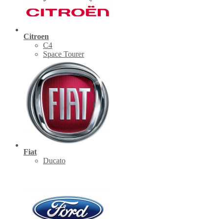
Citroen
C4
Space Tourer
Fiat
Ducato