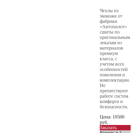
Чехлы из
экокожи от
фабрики
«Автопилот»
сшиты по
оригинальным
лекалам из
материалов
премиум
класса, с
учетом всех
особенностей
поколения и
комплектации.
Не
препятствуют
работе систем
комфорта и
безопасности.
Цена:
10500
руб.
Заказать
Купить в 1