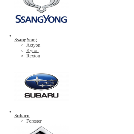
SsangYong
Actyon
Kyron
Rexton
Subaru
Forester