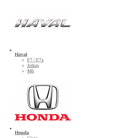
Haval
F7 / F7x
Jolion
M6
Honda