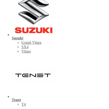
Suzuki
Grand Vitara
SX4
Vitara
Tenet
Т4