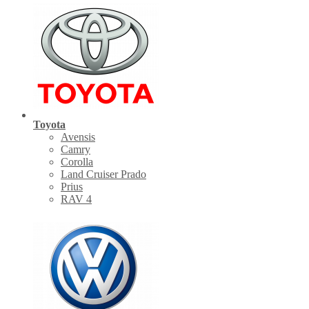
Toyota
Avensis
Camry
Corolla
Land Cruiser Prado
Prius
RAV 4