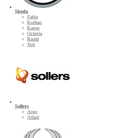
Skoda
Fabia
Kodiaq
Karoq
Octavia
Rapid
Yeti
Sollers
Argo
Atlant