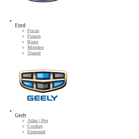
Ford
Focus
Fusion
Kuga
Mondeo
Transit
Geely
Atlas / Pro
Coolray
Emgrand