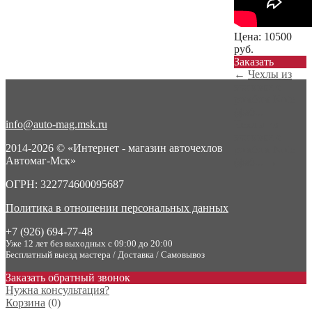
Цена:
10500
руб.
Заказать
←
Чехлы из
экокожи с
ромбом Note
(фаб...
info@auto-mag.msk.ru
Чехлы из
экокожи с
2014-2026 © «Интернет - магазин авточехлов
ромбом Note
Автомаг-Мск»
(фаб...
→
ОГРН: 322774600095687
Политика в отношении персональных данных
+7 (926) 694-77-48
Уже 12 лет без выходных с 09:00 до 20:00
Бесплатный выезд мастера / Доставка / Самовывоз
Заказать обратный звонок
Нужна консультация?
Корзина
(
0
)