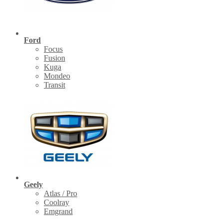
Ford
Focus
Fusion
Kuga
Mondeo
Transit
Geely
Atlas / Pro
Coolray
Emgrand