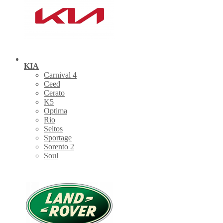
KIA
Carnival 4
Ceed
Cerato
K5
Optima
Rio
Seltos
Sportage
Sorento 2
Soul