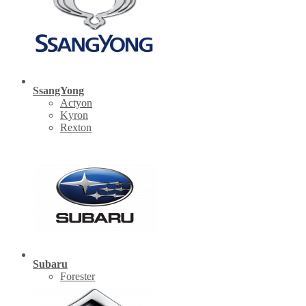
SsangYong
Actyon
Kyron
Rexton
Subaru
Forester