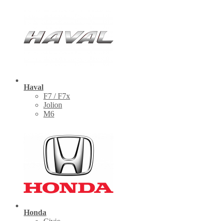
Haval
F7 / F7x
Jolion
M6
Honda