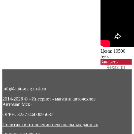
Цена:
10500
руб.
Заказать
←
Чехлы из
экокожи с
ромбом Note
(фаб...
info@auto-mag.msk.ru
Чехлы из
экокожи с
2014-2026 © «Интернет - магазин авточехлов
ромбом Note
Автомаг-Мск»
(фаб...
→
ОГРН: 322774600095687
Политика в отношении персональных данных