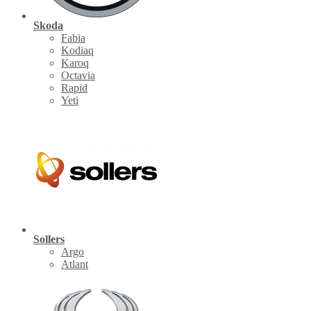
Skoda
Fabia
Kodiaq
Karoq
Octavia
Rapid
Yeti
Sollers
Argo
Atlant