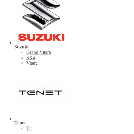
Suzuki
Grand Vitara
SX4
Vitara
Tenet
Т4