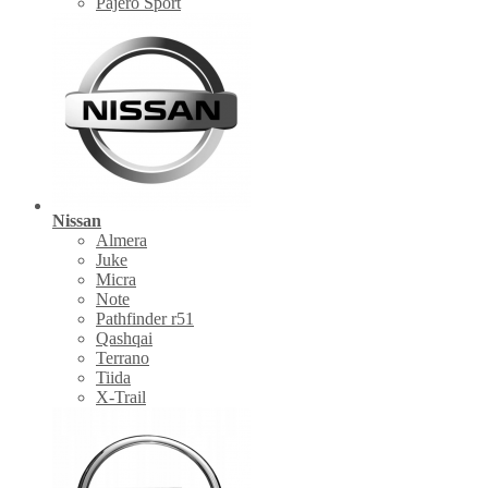
Pajero Sport
Nissan
Almera
Juke
Micra
Note
Pathfinder r51
Qashqai
Terrano
Tiida
X-Trail