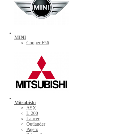
MINI
Cooper F56
Mitsubishi
ASX
L-200
Lancer
Outlander
Pajero