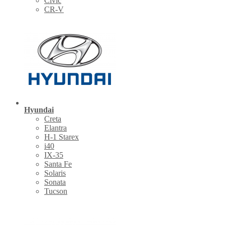
Civic
CR-V
Hyundai
Creta
Elantra
H-1 Starex
i40
IX-35
Santa Fe
Solaris
Sonata
Tucson