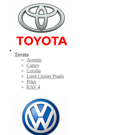
Toyota
Avensis
Camry
Corolla
Land Cruiser Prado
Prius
RAV 4