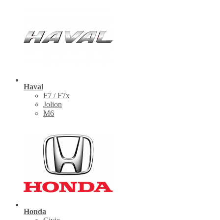
Haval
F7 / F7x
Jolion
M6
Honda