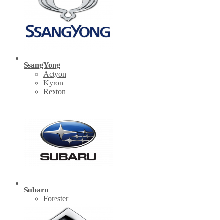
SsangYong
Actyon
Kyron
Rexton
Subaru
Forester