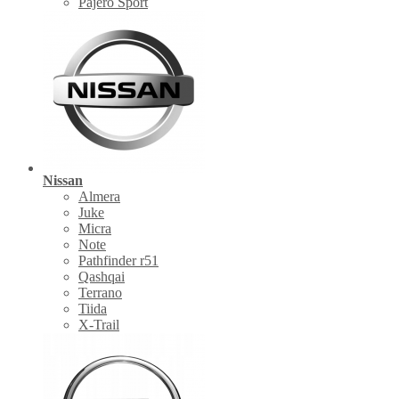
Pajero Sport
Nissan
Almera
Juke
Micra
Note
Pathfinder r51
Qashqai
Terrano
Tiida
X-Trail