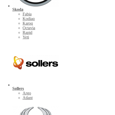
Skoda
Fabia
Kodiaq
Karoq
Octavia
Rapid
Yeti
Sollers
Argo
Atlant