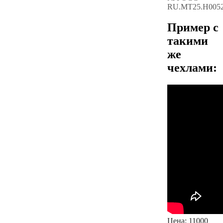
RU.МТ25.Н005
Пример с
такими
же
чехлами:
Цена:
11000