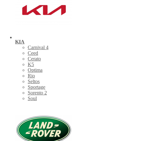
KIA
Carnival 4
Ceed
Cerato
K5
Optima
Rio
Seltos
Sportage
Sorento 2
Soul