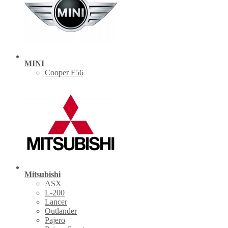
MINI
Cooper F56
Mitsubishi
ASX
L-200
Lancer
Outlander
Pajero