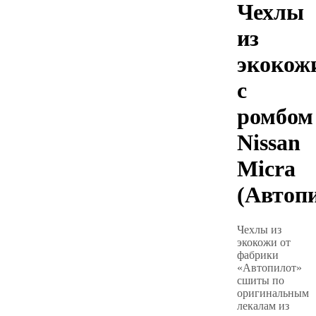
Чехлы
из
экокож
с
ромбом
Nissan
Micra
(Автоп
Чехлы из
экокожи от
фабрики
«Автопилот»
сшиты по
оригинальным
лекалам из