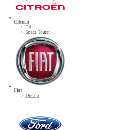
Citroen
C4
Space Tourer
Fiat
Ducato