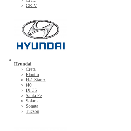
Civic
CR-V
Hyundai
Creta
Elantra
H-1 Starex
i40
IX-35
Santa Fe
Solaris
Sonata
Tucson