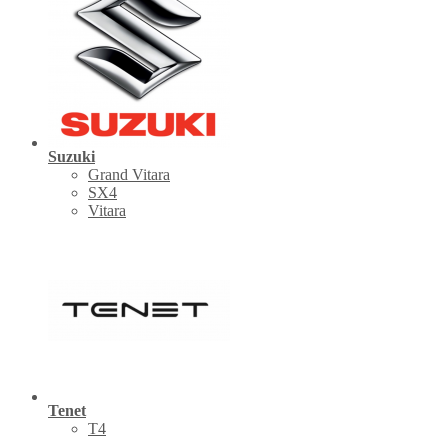
Suzuki
Grand Vitara
SX4
Vitara
Tenet
Т4