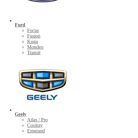
Ford
Focus
Fusion
Kuga
Mondeo
Transit
Geely
Atlas / Pro
Coolray
Emgrand