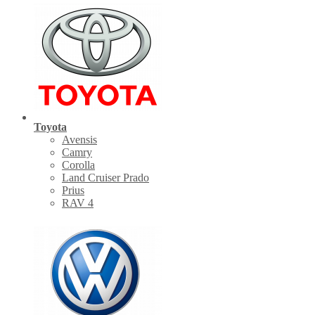
Toyota
Avensis
Camry
Corolla
Land Cruiser Prado
Prius
RAV 4