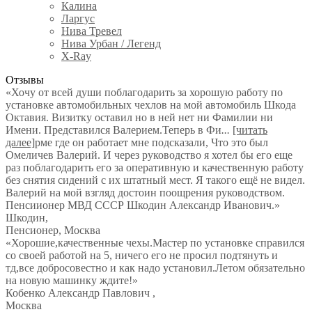
Калина
Ларгус
Нива Тревел
Нива Урбан / Легенд
X-Ray
Отзывы
«Хочу от всей души поблагодарить за хорошую работу по
установке автомобильных чехлов на мой автомобиль Шкода
Октавия. Визитку оставил но в ней нет ни Фамилии ни
Имени. Представился Валерием.Теперь в Фи
...
[читать
далее]
рме где он работает мне подсказали, Что это был
Омеличев Валерий. И через руководство я хотел бы его еще
раз поблагодарить его за оперативную и качественную работу
без снятия сидений с их штатный мест. Я такого ещё не видел.
Валерий на мой взгляд достоин поощрения руководством.
Пенсиионер МВД СССР Шкодин Александр Иванович.
»
Шкодин
,
Пенсионер, Москва
«Хорошие,качественные чехы.Мастер по установке справился
со своей работой на 5, ничего его не просил подтянуть и
тд,все добросовестно и как надо установил.Летом обязательно
на новую машинку ждите!»
Кобенко Александр Павлович
,
Москва