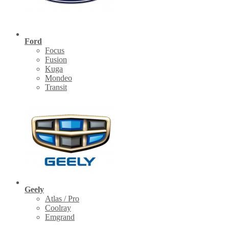
Ford
Focus
Fusion
Kuga
Mondeo
Transit
Geely
Atlas / Pro
Coolray
Emgrand