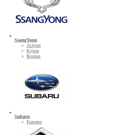
SsangYong
Actyon
Kyron
Rexton
Subaru
Forester