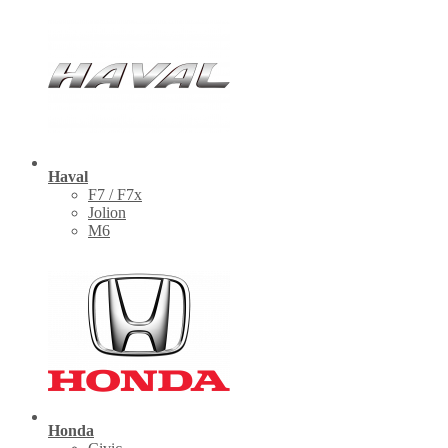
Haval
F7 / F7x
Jolion
M6
Honda