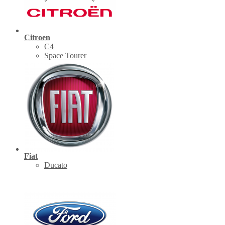
Citroen
C4
Space Tourer
Fiat
Ducato