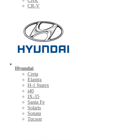
Civic
CR-V
Hyundai
Creta
Elantra
H-1 Starex
i40
IX-35
Santa Fe
Solaris
Sonata
Tucson