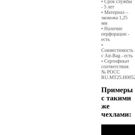
• Срок службы
- 5 лет
• Материал –
экокожа 1,25
мм
• Наличие
перфорации -
есть
•
Совместимость
с Air-Bag - есть
• Сертификат
соответствия
№ РОСС
RU.МТ25.Н005
Примеры
с такими
же
чехлами: