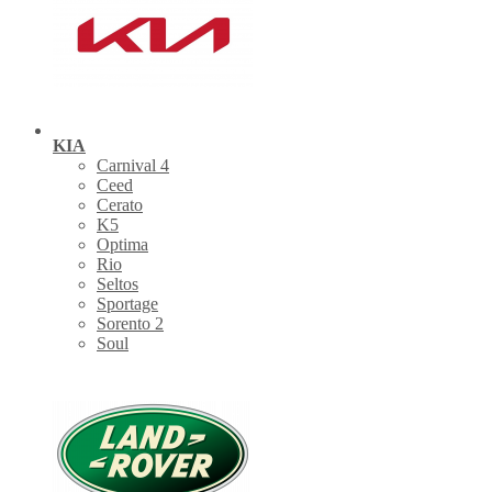
KIA
Carnival 4
Ceed
Cerato
K5
Optima
Rio
Seltos
Sportage
Sorento 2
Soul