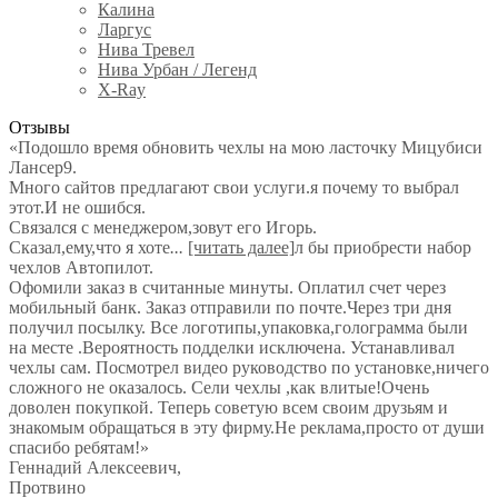
Калина
Ларгус
Нива Тревел
Нива Урбан / Легенд
X-Ray
Отзывы
«Подошло время обновить чехлы на мою ласточку Мицубиси
Лансер9.
Много сайтов предлагают свои услуги.я почему то выбрал
этот.И не ошибся.
Связался с менеджером,зовут его Игорь.
Сказал,ему,что я хоте
...
[читать далее]
л бы приобрести набор
чехлов Автопилот.
Офомили заказ в считанные минуты. Оплатил счет через
мобильный банк. Заказ отправили по почте.Через три дня
получил посылку. Все логотипы,упаковка,голограмма были
на месте .Вероятность подделки исключена. Устанавливал
чехлы сам. Посмотрел видео руководство по установке,ничего
сложного не оказалось. Сели чехлы ,как влитые!Очень
доволен покупкой. Теперь советую всем своим друзьям и
знакомым обращаться в эту фирму.Не реклама,просто от души
спасибо ребятам!
»
Геннадий Алексеевич
,
Протвино