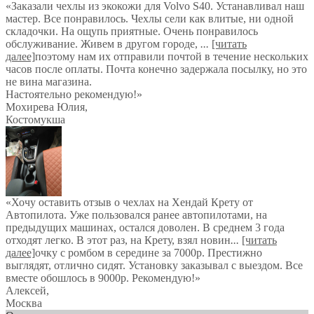
«Заказали чехлы из экокожи для Volvo S40. Устанавливал наш
мастер. Все понравилось. Чехлы сели как влитые, ни одной
складочки. На ощупь приятные. Очень понравилось
обслуживание. Живем в другом городе,
...
[читать
далее]
поэтому нам их отправили почтой в течение нескольких
часов после оплаты. Почта конечно задержала посылку, но это
не вина магазина.
Настоятельно рекомендую!
»
Мохирева Юлия
,
Костомукша
«Хочу оставить отзыв о чехлах на Хендай Крету от
Автопилота. Уже пользовался ранее автопилотами, на
предыдущих машинах, остался доволен. В среднем 3 года
отходят легко. В этот раз, на Крету, взял новин
...
[читать
далее]
очку с ромбом в середине за 7000р. Престижно
выглядят, отлично сидят. Установку заказывал с выездом. Все
вместе обошлось в 9000р. Рекомендую!
»
Алексей
,
Москва