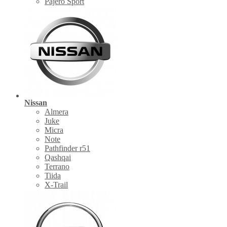
Pajero Sport
Nissan
Almera
Juke
Micra
Note
Pathfinder r51
Qashqai
Terrano
Tiida
X-Trail