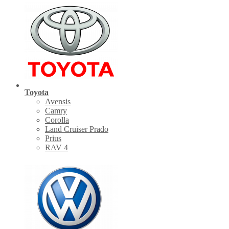
Toyota
Avensis
Camry
Corolla
Land Cruiser Prado
Prius
RAV 4