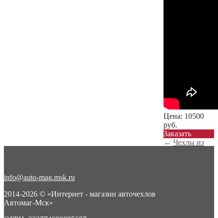
Цена:
10500
руб.
Заказать
←
Чехлы из
экокожи с
ромбом Nissan
Mi...
info@auto-mag.msk.ru
Чехлы из
экокожи с
2014-2026 © «Интернет - магазин авточехлов
ромбом Nissan
Автомаг-Мск»
Mi...
→