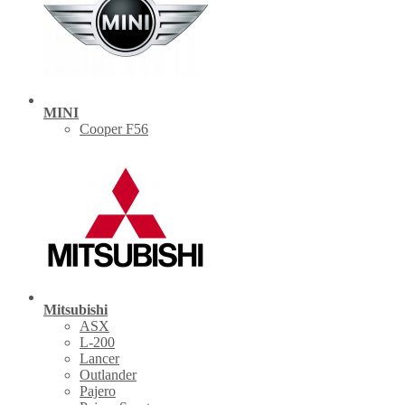
MINI
Cooper F56
Mitsubishi
ASX
L-200
Lancer
Outlander
Pajero