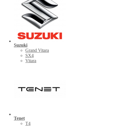
Suzuki
Grand Vitara
SX4
Vitara
Tenet
Т4