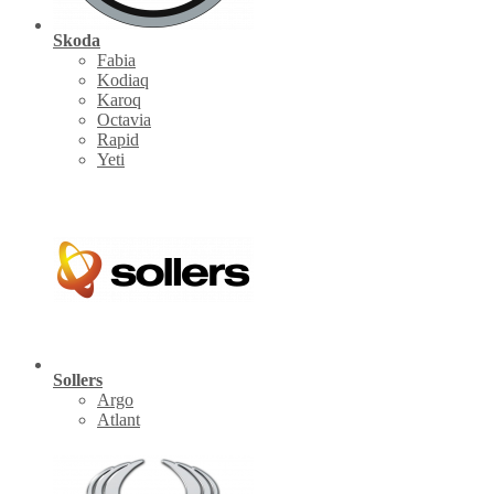
Skoda
Fabia
Kodiaq
Karoq
Octavia
Rapid
Yeti
Sollers
Argo
Atlant